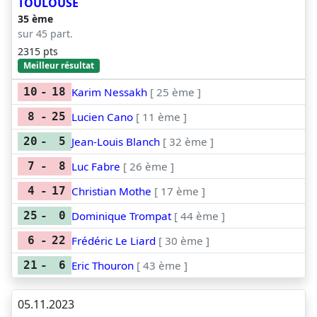
TOULOUSE
35 ème
sur 45 part.
2315 pts
Meilleur résultat
Karim Nessakh
[ 25 ème ]
10
-
18
Lucien Cano
[ 11 ème ]
8
-
25
Jean-Louis Blanch
[ 32 ème ]
20
-
5
Luc Fabre
[ 26 ème ]
7
-
8
Christian Mothe
[ 17 ème ]
4
-
17
Dominique Trompat
[ 44 ème ]
25
-
0
Frédéric Le Liard
[ 30 ème ]
6
-
22
Eric Thouron
[ 43 ème ]
21
-
6
05.11.2023