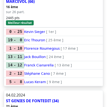
MARCEVOL (66)
16 ème
sur 26 part.
2445 pts
Meilleur résultat
Kevin Sieger
[ 1er ]
0
-
25
Eric Thouron
[ 25 ème ]
19
-
0
Florence Roumegous
[ 17 ème ]
1
-
10
Jack Bouillon
[ 24 ème ]
13
-
11
Franck Cianarella
[ 13 ème ]
14
-
12
Stéphane Cano
[ 7 ème ]
2
-
12
Lucas Keram
[ 9 ème ]
5
-
8
04.02.2024
ST GENIES DE FONTEDIT (34)
21 ème