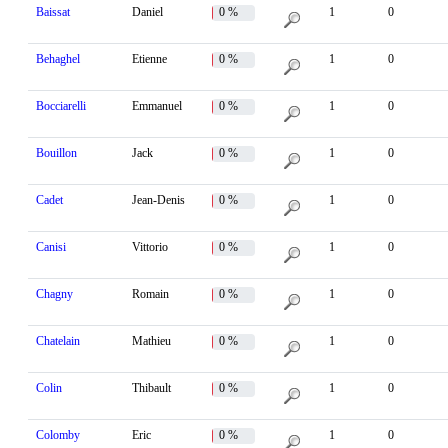
Baissat
Daniel
0 %
1
0
Behaghel
Etienne
0 %
1
0
Bocciarelli
Emmanuel
0 %
1
0
Bouillon
Jack
0 %
1
0
Cadet
Jean-Denis
0 %
1
0
Canisi
Vittorio
0 %
1
0
Chagny
Romain
0 %
1
0
Chatelain
Mathieu
0 %
1
0
Colin
Thibault
0 %
1
0
Colomby
Eric
0 %
1
0