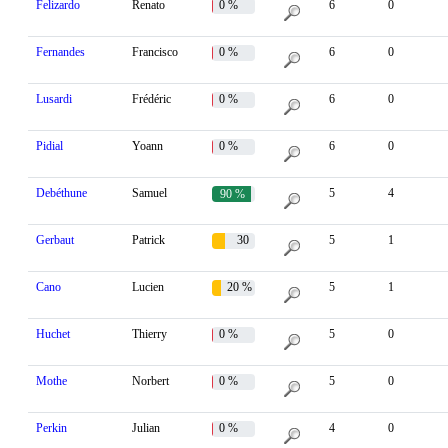
Felizardo
Renato
0 %
6
0
Fernandes
Francisco
0 %
6
0
Lusardi
Frédéric
0 %
6
0
Pidial
Yoann
0 %
6
0
Debéthune
Samuel
5
4
90 %
Gerbaut
Patrick
30
5
1
%
Cano
Lucien
20 %
5
1
Huchet
Thierry
0 %
5
0
Mothe
Norbert
0 %
5
0
Perkin
Julian
0 %
4
0