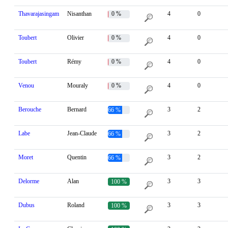
Thavarajasingam
Nisanthan
0 %
4
0
Toubert
Olivier
0 %
4
0
Toubert
Rémy
0 %
4
0
Venou
Mouraly
0 %
4
0
Berouche
Bernard
3
2
66 %
Labe
Jean-Claude
3
2
66 %
Moret
Quentin
3
2
66 %
Delorme
Alan
3
3
100 %
Dubus
Roland
3
3
100 %