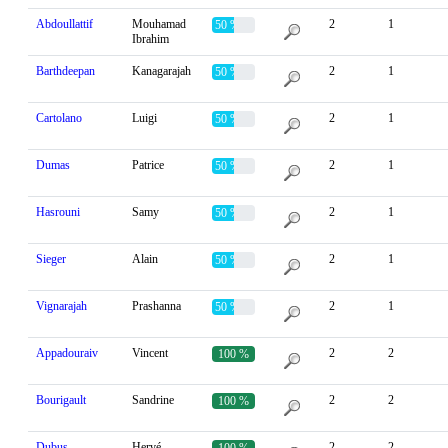
Abdoullattif
Mouhamad
2
1
50 %
Ibrahim
Barthdeepan
Kanagarajah
2
1
50 %
Cartolano
Luigi
2
1
50 %
Dumas
Patrice
2
1
50 %
Hasrouni
Samy
2
1
50 %
Sieger
Alain
2
1
50 %
Vignarajah
Prashanna
2
1
50 %
Appadouraiv
Vincent
2
2
100 %
Bourigault
Sandrine
2
2
100 %
Dubus
Hervé
2
2
100 %