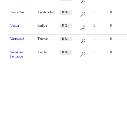
Vanderlan
Ayesh Nilan
0 %
1
0
Venou
Radjou
0 %
1
0
Vormwald
Thomas
0 %
1
0
Wannuka
Anjula
0 %
1
0
Fernando