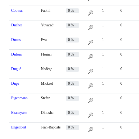
Coowar
Fabhil
0 %
1
0
Ducher
Yuvaradj
0 %
1
0
Ducos
Eva
0 %
1
0
Dufour
Florian
0 %
1
0
Dugué
Nadège
0 %
1
0
Dupe
Mickael
0 %
1
0
Eigenmann
Stefan
0 %
1
0
Ekanayake
Dinusha
0 %
1
0
Engelibert
Jean-Baptiste
0 %
1
0