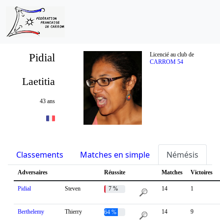
Pidial
Licencié au club de
CARROM 54
Laetitia
43 ans
Classements
Matches en simple
Némésis
S
Adversaires
Réussite
Matches
Victoires
Pidial
Steven
7 %
14
1
Berthelemy
Thierry
14
9
64 %