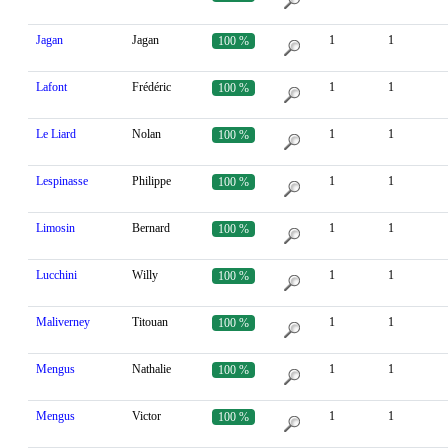
Jagan
Jagan
1
1
100 %
Lafont
Frédéric
1
1
100 %
Le Liard
Nolan
1
1
100 %
Lespinasse
Philippe
1
1
100 %
Limosin
Bernard
1
1
100 %
Lucchini
Willy
1
1
100 %
Maliverney
Titouan
1
1
100 %
Mengus
Nathalie
1
1
100 %
Mengus
Victor
1
1
100 %