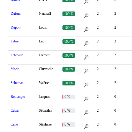
Dufour
Natanaël
2
2
100 %
Dupont
Louis
2
2
100 %
Fabre
Luc
2
2
100 %
Lefebvre
Clément
2
2
100 %
Morin
Chrystelle
2
2
100 %
Schuman
Valérie
2
2
100 %
Boulanger
Jacques
0 %
2
0
Cabal
Sébastien
0 %
2
0
Cano
Stéphane
0 %
2
0