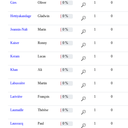
Gies
Oliver
0 %
1
0
Hettiyakandage
Gladwin
0 %
1
0
Jeannin-Nalt
Marin
0 %
1
0
Kaiser
Ronny
0 %
1
0
Keram
Lucas
0 %
1
0
Khan
Ali
0 %
1
0
Labussière
Martin
0 %
1
0
Larivière
François
0 %
1
0
Laumaille
Thérèse
0 %
1
0
Laussucq
Paul
0 %
1
0