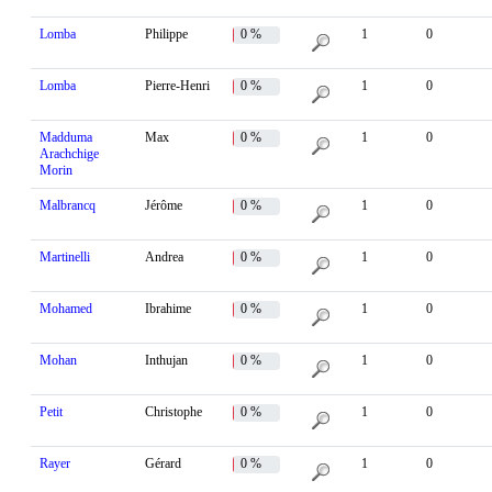
Lomba
Philippe
0 %
1
0
Lomba
Pierre-Henri
0 %
1
0
Madduma
Max
0 %
1
0
Arachchige
Morin
Malbrancq
Jérôme
0 %
1
0
Martinelli
Andrea
0 %
1
0
Mohamed
Ibrahime
0 %
1
0
Mohan
Inthujan
0 %
1
0
Petit
Christophe
0 %
1
0
Rayer
Gérard
0 %
1
0