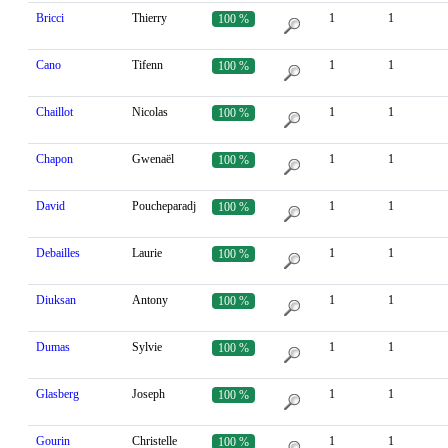
Bricci
Thierry
1
1
100 %
Cano
Tifenn
1
1
100 %
Chaillot
Nicolas
1
1
100 %
Chapon
Gwenaël
1
1
100 %
David
Poucheparadj
1
1
100 %
Debailles
Laurie
1
1
100 %
Diuksan
Antony
1
1
100 %
Dumas
Sylvie
1
1
100 %
Glasberg
Joseph
1
1
100 %
Gourin
Christelle
1
1
100 %