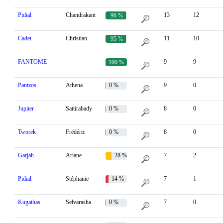
Pidial
Chandrakant
13
12
96 %
Cadet
Christian
11
10
95 %
FANTOME
9
9
100 %
Pantzos
Athena
0 %
9
0
Jupiter
Sattirabady
0 %
8
0
Tworek
Frédéric
0 %
8
0
Garjah
Ariane
28 %
7
2
Pidial
Stéphanie
14 %
7
1
Kugathas
Selvarasha
0 %
7
0