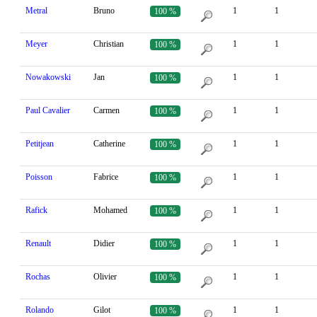
Metral
Bruno
1
1
100 %
Meyer
Christian
1
1
100 %
Nowakowski
Jan
1
1
100 %
Paul Cavalier
Carmen
1
1
100 %
Petitjean
Catherine
1
1
100 %
Poisson
Fabrice
1
1
100 %
Rafick
Mohamed
1
1
100 %
Renault
Didier
1
1
100 %
Rochas
Olivier
1
1
100 %
Rolando
Gilot
1
1
100 %