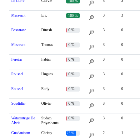
Le Corre
Clervie
3
3
100 %
Messeant
Eric
3
3
100 %
Bascarane
Dinesh
0 %
3
0
Messeant
Thomas
0 %
3
0
Pereira
Fabian
0 %
3
0
Roussel
Hugues
0 %
3
0
Roussel
Rudy
0 %
3
0
Soudidier
Olivier
0 %
3
0
Watutantrige De
Sudath
0 %
3
0
Alwis
Priyashanta
Gnadanicom
Christy
2
1
75 %