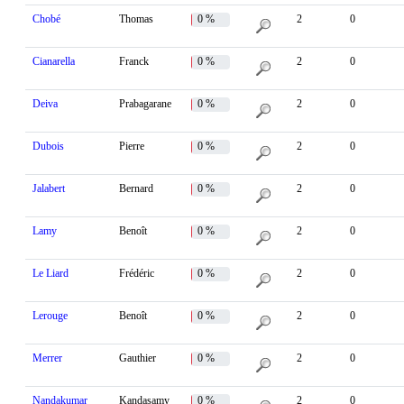
Chobé
Thomas
0 %
2
0
Cianarella
Franck
0 %
2
0
Deiva
Prabagarane
0 %
2
0
Dubois
Pierre
0 %
2
0
Jalabert
Bernard
0 %
2
0
Lamy
Benoît
0 %
2
0
Le Liard
Frédéric
0 %
2
0
Lerouge
Benoît
0 %
2
0
Merrer
Gauthier
0 %
2
0
Nandakumar
Kandasamy
0 %
2
0