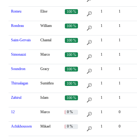
Romeu
Elise
1
1
100 %
Rondeau
William
1
1
100 %
Saint-Gervais
Chantal
1
1
100 %
Simonazzi
Marco
1
1
100 %
Soundron
Gracy
1
1
100 %
Thirualagan
Sumithra
1
1
100 %
Zahirul
Islam
1
1
100 %
12
Marco
0 %
1
0
Achikhoussen
Mikael
0 %
1
0