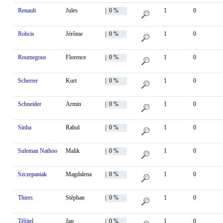
Renault
Jules
0 %
1
0
Robcis
Jérôme
0 %
1
0
Roumegous
Florence
0 %
1
0
Scherrer
Kurt
0 %
1
0
Schneider
Armin
0 %
1
0
Sinha
Rahul
0 %
1
0
Suleman Nathoo
Malik
0 %
1
0
Szczepaniak
Magdalena
0 %
1
0
Thiers
Stéphan
0 %
1
0
Těšitel
Jan
0 %
1
0