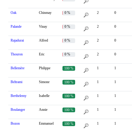
Oak
Chinmay
0 %
2
0
Palande
Vinay
0 %
2
0
Rajadurai
Alfred
0 %
2
0
Thouron
Eric
0 %
2
0
Bellemère
Philippe
1
1
100 %
Beltrami
Simone
1
1
100 %
Berthelemy
Isabelle
1
1
100 %
Boulanger
Annie
1
1
100 %
Bozon
Emmanuel
1
1
100 %