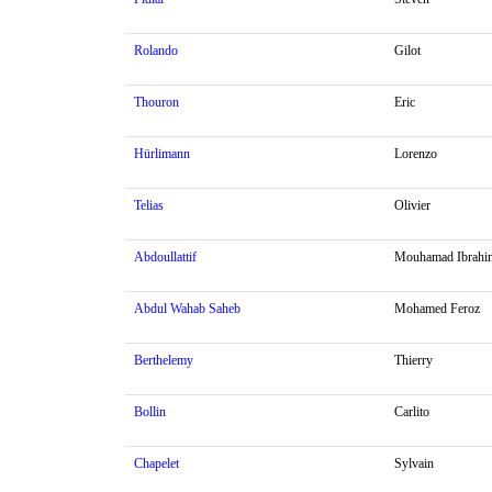
Rolando
Gilot
Thouron
Eric
Hürlimann
Lorenzo
Telias
Olivier
Abdoullattif
Mouhamad Ibrahi
Abdul Wahab Saheb
Mohamed Feroz
Berthelemy
Thierry
Bollin
Carlito
Chapelet
Sylvain