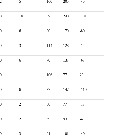
2
5
160
205
-45
0
10
59
240
-181
0
6
90
170
-80
0
3
114
128
-14
0
6
70
137
-67
0
1
106
77
29
0
6
37
147
-110
0
2
60
77
-17
0
2
89
93
-4
0
3
61
101
-40