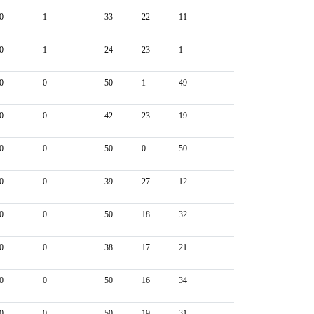
0
1
33
22
11
0
1
24
23
1
0
0
50
1
49
0
0
42
23
19
0
0
50
0
50
0
0
39
27
12
0
0
50
18
32
0
0
38
17
21
0
0
50
16
34
0
0
50
19
31