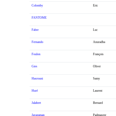
Colomby
Eric
FANTOME
Fabre
Luc
Fernando
Anuradha
Foulon
François
Gies
Oliver
Hasrouni
Samy
Huré
Laurent
Jalabert
Bernard
Jayaraman
Padmasree