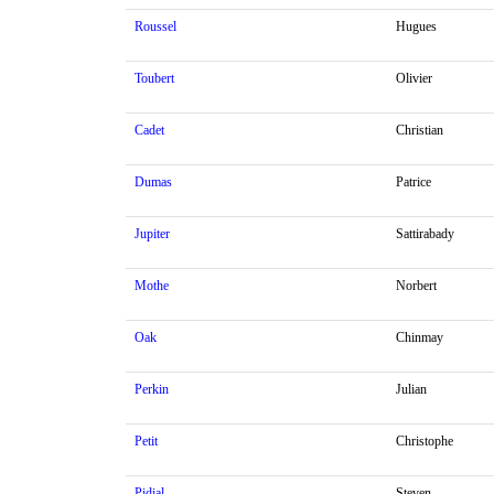
Roussel
Hugues
Toubert
Olivier
Cadet
Christian
Dumas
Patrice
Jupiter
Sattirabady
Mothe
Norbert
Oak
Chinmay
Perkin
Julian
Petit
Christophe
Pidial
Steven