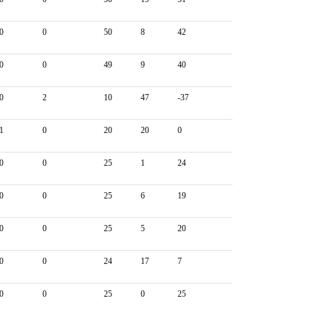
0
0
50
8
42
0
0
49
9
40
0
2
10
47
-37
1
0
20
20
0
0
0
25
1
24
0
0
25
6
19
0
0
25
5
20
0
0
24
17
7
0
0
25
0
25