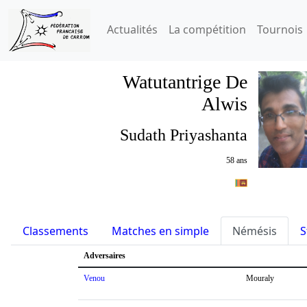
Actualités
La compétition
Tournois
Watutantrige De
Alwis
Sudath Priyashanta
58 ans
Classements
Matches en simple
Némésis
S
Adversaires
Venou
Mouraly