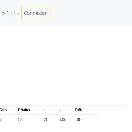
es Clubs
Connexion
Nuls
Défaites
+
-
Diff.
0
10
71
255
-184