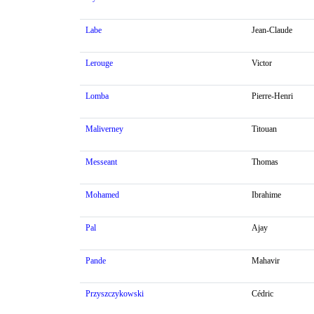
Labe
Jean-Claude
Lerouge
Victor
Lomba
Pierre-Henri
Maliverney
Titouan
Messeant
Thomas
Mohamed
Ibrahime
Pal
Ajay
Pande
Mahavir
Przyszczykowski
Cédric