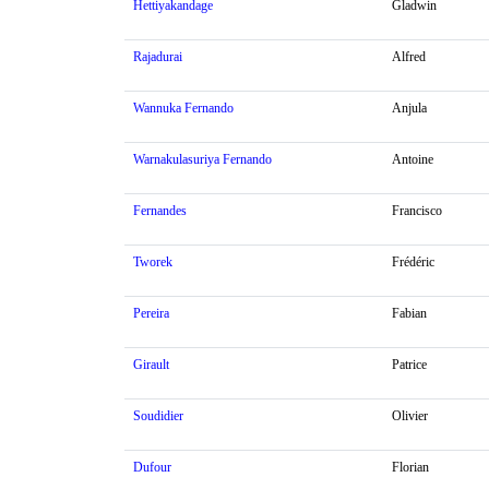
Hettiyakandage
Gladwin
Rajadurai
Alfred
Wannuka Fernando
Anjula
Warnakulasuriya Fernando
Antoine
Fernandes
Francisco
Tworek
Frédéric
Pereira
Fabian
Girault
Patrice
Soudidier
Olivier
Dufour
Florian