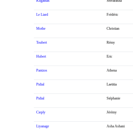
Kugathas
Selvarasha
Le Liard
Frédéric
Mothe
Christian
Toubert
Rémy
Hubert
Eric
Pantzos
Athena
Pidial
Laetitia
Pidial
Stéphanie
Cieply
Jérémy
Liyanage
Asha Ashani