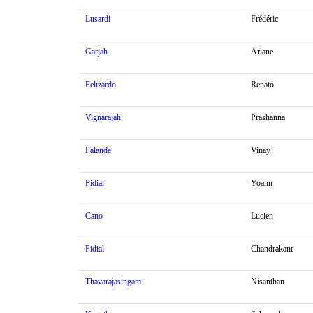
Lusardi
Frédéric
Garjah
Ariane
Felizardo
Renato
Vignarajah
Prashanna
Palande
Vinay
Pidial
Yoann
Cano
Lucien
Pidial
Chandrakant
Thavarajasingam
Nisanthan