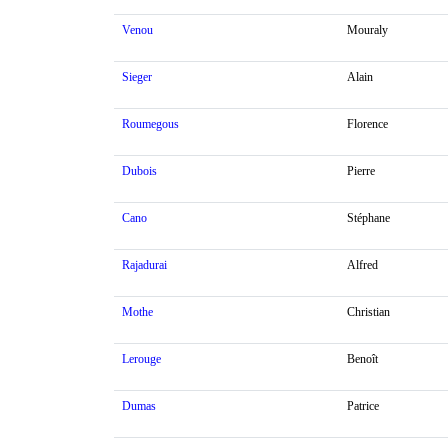
Venou
Mouraly
Sieger
Alain
Roumegous
Florence
Dubois
Pierre
Cano
Stéphane
Rajadurai
Alfred
Mothe
Christian
Lerouge
Benoît
Dumas
Patrice