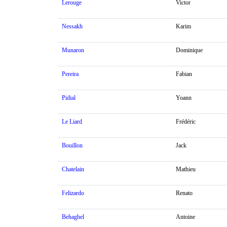
Lerouge
Victor
Nessakh
Karim
Munaron
Dominique
Pereira
Fabian
Pidial
Yoann
Le Liard
Frédéric
Bouillon
Jack
Chatelain
Mathieu
Felizardo
Renato
Behaghel
Antoine