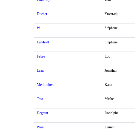
Ducher
Yuvaradj
W
Stéphane
Liakhoff
Stéphane
Fabre
Luc
Leau
Jonathan
Merkoulova
Katia
Toto
Michel
Degarat
Rodolphe
Prost
Laurent