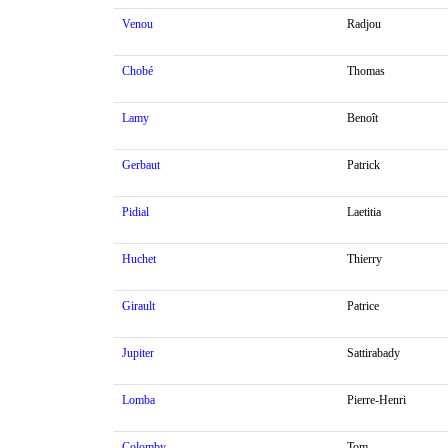
Venou
Radjou
Chobé
Thomas
Lamy
Benoît
Gerbaut
Patrick
Pidial
Laetitia
Huchet
Thierry
Girault
Patrice
Jupiter
Sattirabady
Lomba
Pierre-Henri
Colomby
Tom