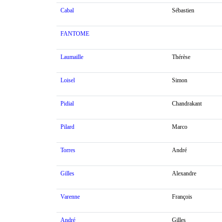
Cabal
Sébastien
FANTOME
Laumaille
Thérèse
Loisel
Simon
Pidial
Chandrakant
Pilard
Marco
Torres
André
Gilles
Alexandre
Varenne
François
André
Gilles