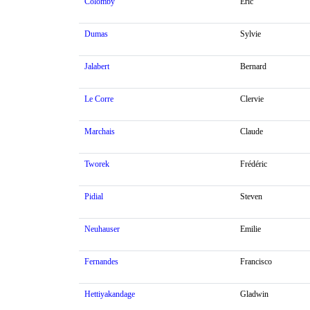
Colomby
Eric
Dumas
Sylvie
Jalabert
Bernard
Le Corre
Clervie
Marchais
Claude
Tworek
Frédéric
Pidial
Steven
Neuhauser
Emilie
Fernandes
Francisco
Hettiyakandage
Gladwin