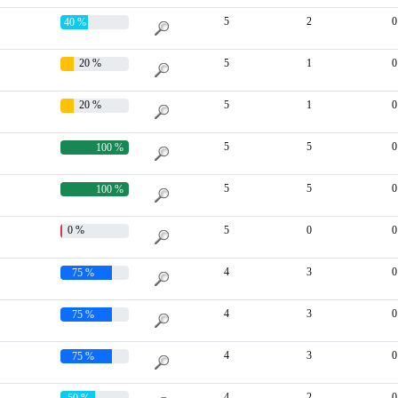
5
2
0
40 %
20 %
5
1
0
20 %
5
1
0
5
5
0
100 %
5
5
0
100 %
0 %
5
0
0
4
3
0
75 %
4
3
0
75 %
4
3
0
75 %
4
2
0
50 %