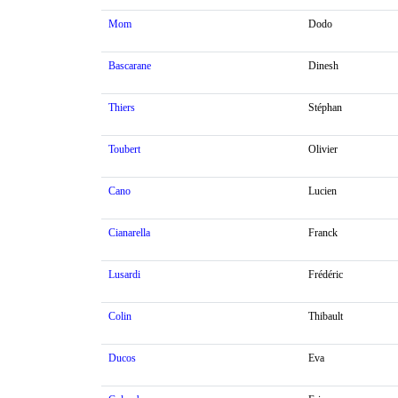
Mom
Dodo
Bascarane
Dinesh
Thiers
Stéphan
Toubert
Olivier
Cano
Lucien
Cianarella
Franck
Lusardi
Frédéric
Colin
Thibault
Ducos
Eva