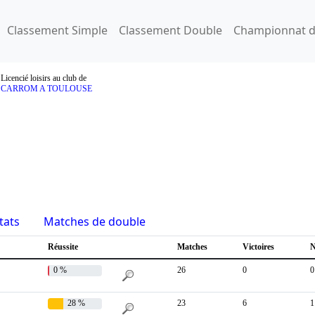
Classement Simple
Classement Double
Championnat d
Licencié loisirs au club de
CARROM A TOULOUSE
tats
Matches de double
Réussite
Matches
Victoires
N
0 %
26
0
0
28 %
23
6
1