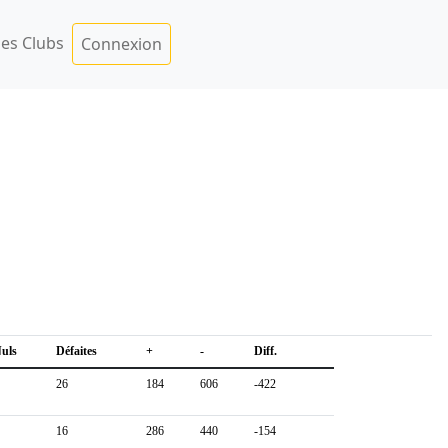
es Clubs
Connexion
uls
Défaites
+
-
Diff.
26
184
606
-422
16
286
440
-154