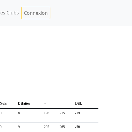
es Clubs
Connexion
Nuls
Défaites
+
-
Diff.
0
8
196
215
-19
0
9
207
265
-58