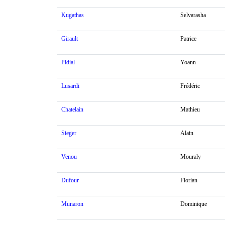
Kugathas
Selvarasha
Girault
Patrice
Pidial
Yoann
Lusardi
Frédéric
Chatelain
Mathieu
Sieger
Alain
Venou
Mouraly
Dufour
Florian
Munaron
Dominique