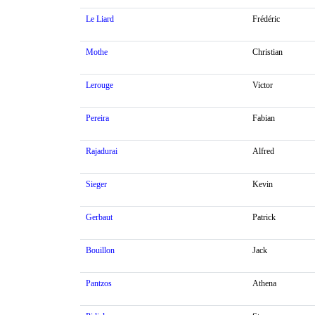
Le Liard
Frédéric
Mothe
Christian
Lerouge
Victor
Pereira
Fabian
Rajadurai
Alfred
Sieger
Kevin
Gerbaut
Patrick
Bouillon
Jack
Pantzos
Athena