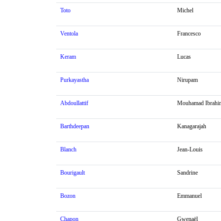
Toto
Michel
Ventola
Francesco
Keram
Lucas
Purkayastha
Nirupam
Abdoullattif
Mouhamad Ibrahi
Barthdeepan
Kanagarajah
Blanch
Jean-Louis
Bourigault
Sandrine
Bozon
Emmanuel
Chapon
Gwenaël