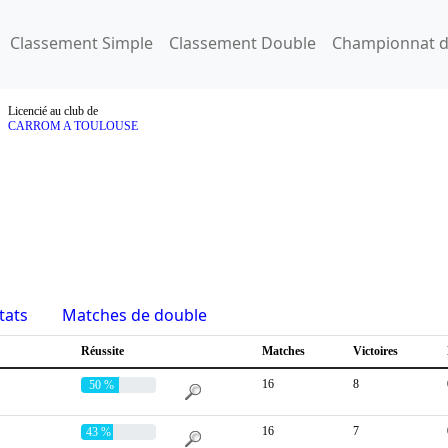
Classement Simple
Classement Double
Championnat d
Licencié au club de
CARROM A TOULOUSE
tats
Matches de double
Réussite
Matches
Victoires
16
8
50 %
16
7
43 %