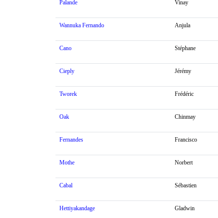
Palande
Vinay
Wannuka Fernando
Anjula
Cano
Stéphane
Cieply
Jérémy
Tworek
Frédéric
Oak
Chinmay
Fernandes
Francisco
Mothe
Norbert
Cabal
Sébastien
Hettiyakandage
Gladwin