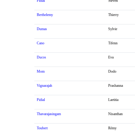
Pidial
Steven
Berthelemy
Thierry
Dumas
Sylvie
Cano
Tifenn
Ducos
Eva
Mom
Dodo
Vignarajah
Prashanna
Pidial
Laetitia
Thavarajasingam
Nisanthan
Toubert
Rémy