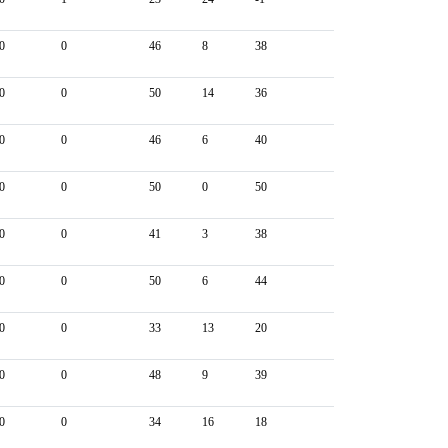
0
0
46
8
38
0
0
50
14
36
0
0
46
6
40
0
0
50
0
50
0
0
41
3
38
0
0
50
6
44
0
0
33
13
20
0
0
48
9
39
0
0
34
16
18