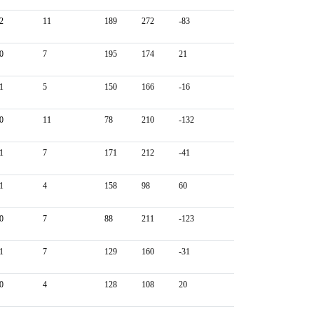
2
11
189
272
-83
0
7
195
174
21
1
5
150
166
-16
0
11
78
210
-132
1
7
171
212
-41
1
4
158
98
60
0
7
88
211
-123
1
7
129
160
-31
0
4
128
108
20