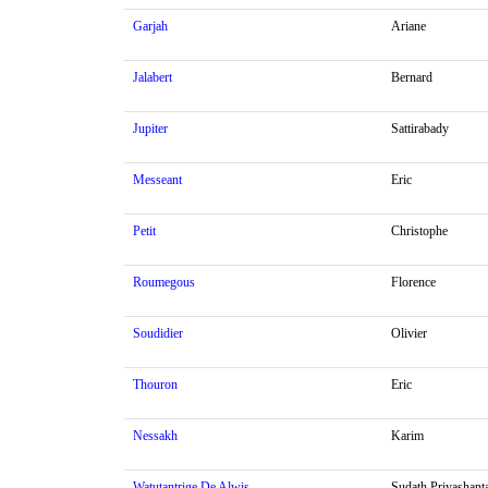
Garjah
Ariane
Jalabert
Bernard
Jupiter
Sattirabady
Messeant
Eric
Petit
Christophe
Roumegous
Florence
Soudidier
Olivier
Thouron
Eric
Nessakh
Karim
Watutantrige De Alwis
Sudath Priyashant