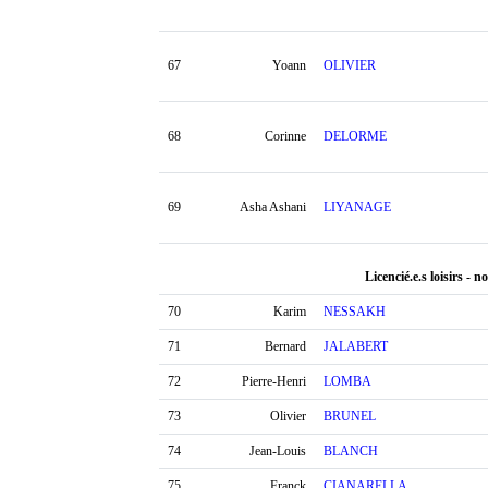
67
Yoann
OLIVIER
68
Corinne
DELORME
69
Asha Ashani
LIYANAGE
Licencié.e.s loisirs - n
70
Karim
NESSAKH
71
Bernard
JALABERT
72
Pierre-Henri
LOMBA
73
Olivier
BRUNEL
74
Jean-Louis
BLANCH
75
Franck
CIANARELLA