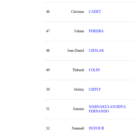
46
Christian
CADET
47
Fabian
PEREIRA
48
Jean-Daniel
CIESLAK
49
Thibault
COLIN
50
Jérémy
CIEPLY
WARNAKULASURIYA
51
Antoine
FERNANDO
52
Natanaël
DUFOUR