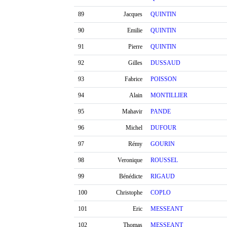
89
Jacques
QUINTIN
90
Emilie
QUINTIN
91
Pierre
QUINTIN
92
Gilles
DUSSAUD
93
Fabrice
POISSON
94
Alain
MONTILLIER
95
Mahavir
PANDE
96
Michel
DUFOUR
97
Rémy
GOURIN
98
Veronique
ROUSSEL
99
Bénédicte
RIGAUD
100
Christophe
COPLO
101
Eric
MESSEANT
102
Thomas
MESSEANT