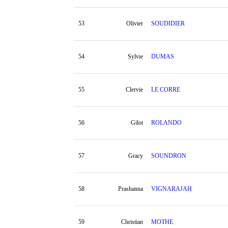
53
Olivier
SOUDIDIER
54
Sylvie
DUMAS
55
Clervie
LE CORRE
56
Gilot
ROLANDO
57
Gracy
SOUNDRON
58
Prashanna
VIGNARAJAH
59
Christian
MOTHE