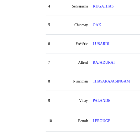
4
Selvarasha
KUGATHAS
5
Chinmay
OAK
6
Frédéric
LUSARDI
7
Alfred
RAJADURAI
8
Nisanthan
THAVARAJASINGAM
9
Vinay
PALANDE
10
Benoît
LEROUGE