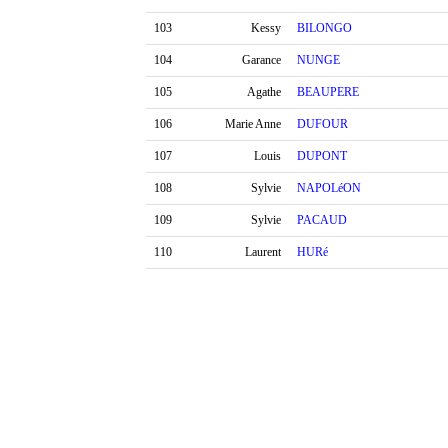
103
Kessy
BILONGO
104
Garance
NUNGE
105
Agathe
BEAUPERE
106
Marie Anne
DUFOUR
107
Louis
DUPONT
108
Sylvie
NAPOLéON
109
Sylvie
PACAUD
110
Laurent
HURé