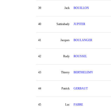
39
Jack
BOUILLON
40
Sattirabady
JUPITER
41
Jacques
BOULANGER
42
Rudy
ROUSSEL
43
Thierry
BERTHELEMY
44
Patrick
GERBAUT
45
Luc
FABRE