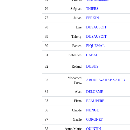
76
Stéphan
THIERS
77
Julian
PERKIN
78
Lise
DUSAUSOIT
79
Thierry
DUSAUSOIT
80
Fabien
PIQUEMAL
81
Sébastien
CABAL
82
Roland
DUBUS
Mohamed
83
ABDUL WAHAB SAHEB
Feroz
84
Alan
DELORME
85
Elena
BEAUPERE
86
Claude
NUNGE
87
Gaelle
CORGNET
88
Anne-Marie
QUINTIN