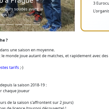
3 Eurocu
Deux finalistes au top
L'organi
Et le fair-play au rendez-vous
he ?
s dans une saison en moyenne.
ut le monde joue autant de matches, et rapidement avec des
estes tarifs
;-)
epuis la saison 2018-19 :
ur chaque joueur
urs de la saison s'affrontent sur 2 jours)
pas de licence (tournoi découverte) !