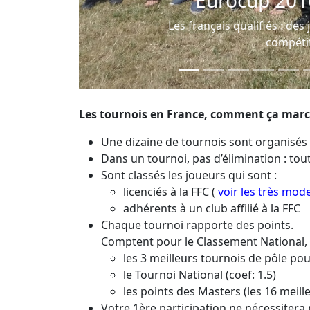
oueurs soudés avant la
n !
Les tournois en France, comment ça marc
Une dizaine de tournois sont organisé
Dans un tournoi, pas d’élimination : to
Sont classés les joueurs qui sont :
licenciés à la FFC (
voir les très mod
adhérents à un club affilié à la FFC
Chaque tournoi rapporte des points.
Comptent pour le Classement National, d
les 3 meilleurs tournois de pôle po
le Tournoi National (coef: 1.5)
les points des Masters (les 16 meille
Votre 1ère participation ne nécessitera 