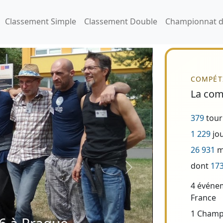
Classement Simple
Classement Double
Championnat d
COMPÉT
La comp
379
tour
1 229
jo
26 931
m
dont
17
4 événem
France
1 Champ