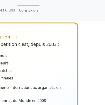
es Clubs
Connexion
ITION FFC
étition c'est, depuis 2003 :
nois
ueurs
atches
3
finales
ents internationaux organisés en
ionnat du Monde en 2008