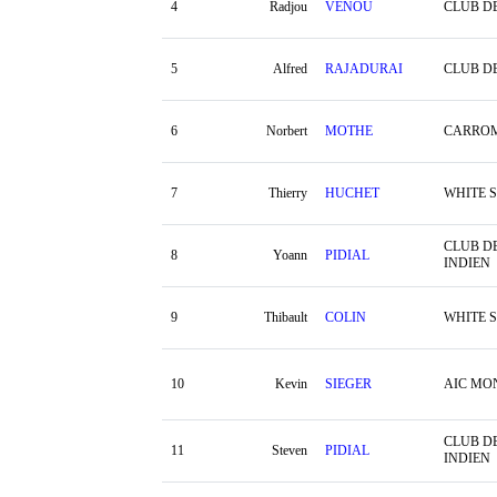
4
Radjou
VENOU
CLUB D
5
Alfred
RAJADURAI
CLUB D
6
Norbert
MOTHE
CARROM
7
Thierry
HUCHET
WHITE 
CLUB D
8
Yoann
PIDIAL
INDIEN
9
Thibault
COLIN
WHITE 
10
Kevin
SIEGER
AIC MO
CLUB D
11
Steven
PIDIAL
INDIEN