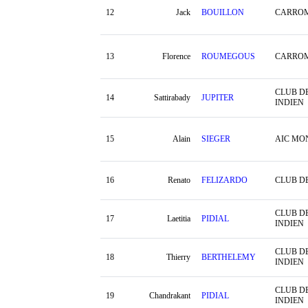
12
Jack
BOUILLON
CARRO
13
Florence
ROUMEGOUS
CARRO
CLUB D
14
Sattirabady
JUPITER
INDIEN
15
Alain
SIEGER
AIC MO
16
Renato
FELIZARDO
CLUB D
CLUB D
17
Laetitia
PIDIAL
INDIEN
CLUB D
18
Thierry
BERTHELEMY
INDIEN
CLUB D
19
Chandrakant
PIDIAL
INDIEN