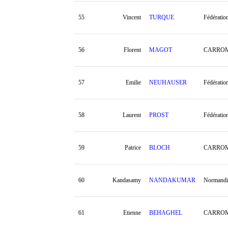
55
Vincent
TURQUE
Fédératio
56
Florent
MAGOT
CARROM
57
Emilie
NEUHAUSER
Fédératio
58
Laurent
PROST
Fédératio
59
Patrice
BLOCH
CARROM
60
Kandasamy
NANDAKUMAR
Normandi
61
Etienne
BEHAGHEL
CARROM