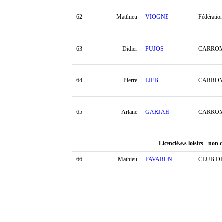
62
Matthieu
VIOGNE
Fédératio
63
Didier
PUJOS
CARROM
64
Pierre
LIEB
CARROM
65
Ariane
GARJAH
CARROM
Licencié.e.s loisirs - non c
66
Mathieu
FAVARON
CLUB D