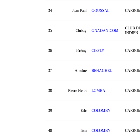
34
Jean-Paul
GOUSSAL
CARROM
CLUB D
35
Christy
GNADANICOM
INDIEN
36
Jérémy
CIEPLY
CARROM
37
Antoine
BEHAGHEL
CARROM
38
Pierre-Henri
LOMBA
CARROM
39
Eric
COLOMBY
CARROM
40
Tom
COLOMBY
CARROM