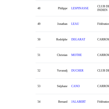
CLUB D
48
Philippe
LESPINASSE
INDIEN
49
Jonathan
LEAU
Fédératio
50
Rodolphe
DEGARAT
CARROM
51
Christian
MOTHE
CARROM
52
Yuvaradj
DUCHER
CLUB D
53
Stéphane
CANO
CARROM
54
Bernard
JALABERT
Fédératio