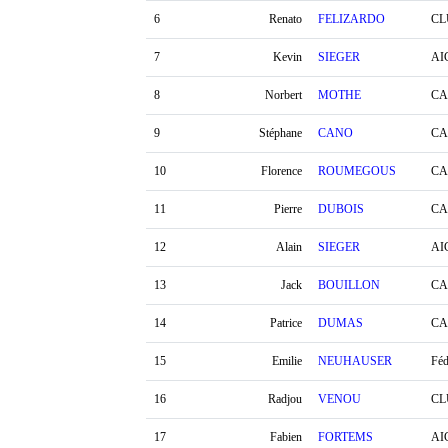
6
Renato
FELIZARDO
CL
7
Kevin
SIEGER
AI
8
Norbert
MOTHE
CA
9
Stéphane
CANO
CA
10
Florence
ROUMEGOUS
CA
11
Pierre
DUBOIS
CA
12
Alain
SIEGER
AI
13
Jack
BOUILLON
CA
14
Patrice
DUMAS
CA
15
Emilie
NEUHAUSER
Féd
16
Radjou
VENOU
CL
17
Fabien
FORTEMS
AI