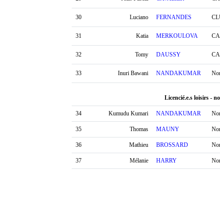
30
Luciano
FERNANDES
CL
31
Katia
MERKOULOVA
CA
32
Tomy
DAUSSY
CA
33
Inuri Bawani
NANDAKUMAR
No
Licencié.e.s loisirs - n
34
Kumudu Kumari
NANDAKUMAR
No
35
Thomas
MAUNY
No
36
Mathieu
BROSSARD
No
37
Mélanie
HARRY
No