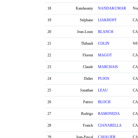
18
Kandasamy
NANDAKUMAR
No
19
Stéphane
LIAKHOFF
CA
20
Jean-Louis
BLANCH
CA
21
Thibault
COLIN
WH
22
Florent
MAGOT
CA
23
Claude
MARCHAIS
CA
24
Didier
PUJOS
CA
25
Jonathan
LEAU
CA
26
Patrice
BLOCH
CA
27
Rodrigo
RAMONEDA
CA
28
Franck
CIANARELLA
CA
29
Jean-Pascal
CAVALIER
CA