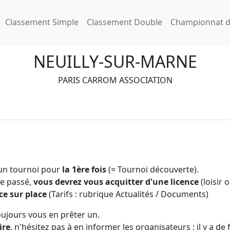
Classement Simple
Classement Double
Championnat d
NEUILLY-SUR-MARNE
PARIS CARROM ASSOCIATION
 un tournoi pour
la 1ère fois
(= Tournoi découverte).
 le passé,
vous devrez vous acquitter d'une licence
(loisir 
ce sur place
(Tarifs : rubrique Actualités / Documents)
oujours vous en prêter un.
ire
, n'hésitez pas à en informer les organisateurs : il y a de