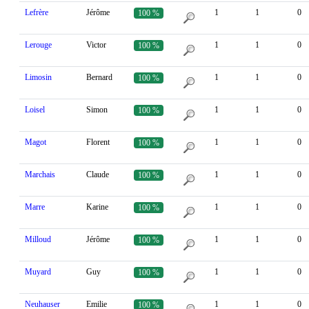
Lefrère
Jérôme
1
1
0
100 %
Lerouge
Victor
1
1
0
100 %
Limosin
Bernard
1
1
0
100 %
Loisel
Simon
1
1
0
100 %
Magot
Florent
1
1
0
100 %
Marchais
Claude
1
1
0
100 %
Marre
Karine
1
1
0
100 %
Milloud
Jérôme
1
1
0
100 %
Muyard
Guy
1
1
0
100 %
Neuhauser
Emilie
1
1
0
100 %