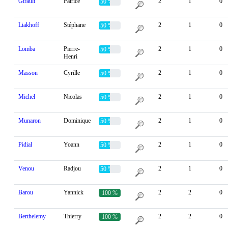
Girault
Patrice
2
1
0
50 %
Liakhoff
Stéphane
2
1
0
50 %
Lomba
Pierre-
2
1
0
50 %
Henri
Masson
Cyrille
2
1
0
50 %
Michel
Nicolas
2
1
0
50 %
Munaron
Dominique
2
1
0
50 %
Pidial
Yoann
2
1
0
50 %
Venou
Radjou
2
1
0
50 %
Barou
Yannick
2
2
0
100 %
Berthelemy
Thierry
2
2
0
100 %