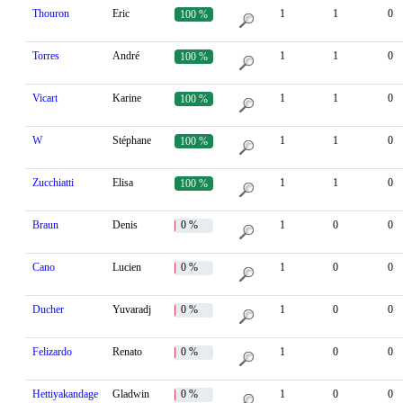
Thouron
Eric
1
1
0
100 %
Torres
André
1
1
0
100 %
Vicart
Karine
1
1
0
100 %
W
Stéphane
1
1
0
100 %
Zucchiatti
Elisa
1
1
0
100 %
Braun
Denis
0 %
1
0
0
Cano
Lucien
0 %
1
0
0
Ducher
Yuvaradj
0 %
1
0
0
Felizardo
Renato
0 %
1
0
0
Hettiyakandage
Gladwin
0 %
1
0
0