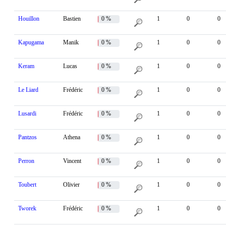
Houillon
Bastien
0 %
1
0
0
Kapugama
Manik
0 %
1
0
0
Keram
Lucas
0 %
1
0
0
Le Liard
Frédéric
0 %
1
0
0
Lusardi
Frédéric
0 %
1
0
0
Pantzos
Athena
0 %
1
0
0
Perron
Vincent
0 %
1
0
0
Toubert
Olivier
0 %
1
0
0
Tworek
Frédéric
0 %
1
0
0