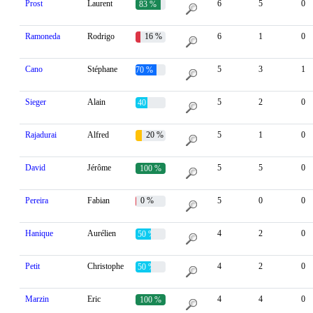
Prost
Laurent
6
5
0
83 %
Ramoneda
Rodrigo
16 %
6
1
0
Cano
Stéphane
5
3
1
70 %
Sieger
Alain
5
2
0
40 %
Rajadurai
Alfred
20 %
5
1
0
David
Jérôme
5
5
0
100 %
Pereira
Fabian
0 %
5
0
0
Hanique
Aurélien
4
2
0
50 %
Petit
Christophe
4
2
0
50 %
Marzin
Eric
4
4
0
100 %