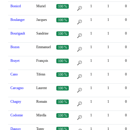
Bonicel
Muriel
1
1
0
100 %
Boulanger
Jacques
1
1
0
100 %
Bourigault
Sandrine
1
1
0
100 %
Bozon
Emmanuel
1
1
0
100 %
Brayet
François
1
1
0
100 %
Cano
Tifenn
1
1
0
100 %
Carcagno
Laurent
1
1
0
100 %
Chagny
Romain
1
1
0
100 %
Codomie
Mirella
1
1
0
100 %
Daussy
Tomy
1
1
0
100 %