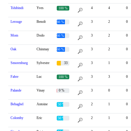
Tshibindi
Yves
4
4
0
100 %
Lerouge
Benoît
3
2
0
66 %
Mom
Dodo
3
2
0
66 %
Oak
Chinmay
3
2
0
66 %
Smorenburg
Sylvestre
33
3
1
0
%
Fabre
Luc
3
3
0
100 %
Palande
Vinay
0 %
3
0
0
Behaghel
Antoine
2
1
0
50 %
Colomby
Eric
2
1
0
50 %