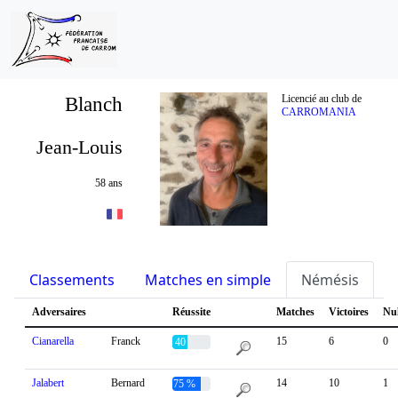
Blanch
Licencié au club de
CARROMANIA
Jean-Louis
58 ans
Classements
Matches en simple
Némésis
S
Adversaires
Réussite
Matches
Victoires
Nu
Cianarella
Franck
15
6
0
40 %
Jalabert
Bernard
14
10
1
75 %