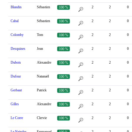
Blandin
Sébastien
2
2
0
100 %
Cabal
Sébastien
2
2
0
100 %
Colomby
Tom
2
2
0
100 %
Desquines
Jean
2
2
0
100 %
Dubois
Alexandre
2
2
0
100 %
Dufour
Natanaël
2
2
0
100 %
Gerbaut
Patrick
2
2
0
100 %
Gilles
Alexandre
2
2
0
100 %
Le Corre
Clervie
2
2
0
100 %
Le Neindre
Emmanuel
2
2
0
100 %