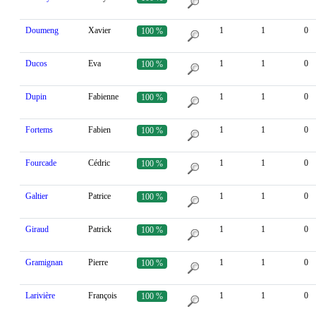
Doumeng
Xavier
1
1
0
100 %
Ducos
Eva
1
1
0
100 %
Dupin
Fabienne
1
1
0
100 %
Fortems
Fabien
1
1
0
100 %
Fourcade
Cédric
1
1
0
100 %
Galtier
Patrice
1
1
0
100 %
Giraud
Patrick
1
1
0
100 %
Gramignan
Pierre
1
1
0
100 %
Larivière
François
1
1
0
100 %