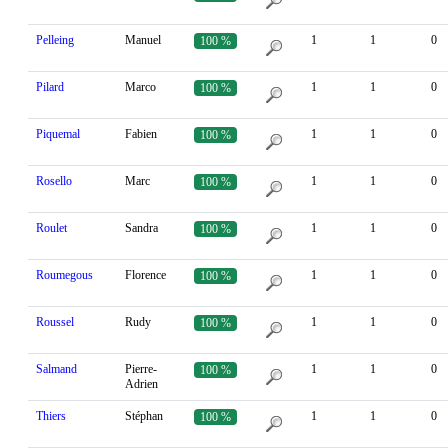
Pelleing
Manuel
1
1
0
100 %
Pilard
Marco
1
1
0
100 %
Piquemal
Fabien
1
1
0
100 %
Rosello
Marc
1
1
0
100 %
Roulet
Sandra
1
1
0
100 %
Roumegous
Florence
1
1
0
100 %
Roussel
Rudy
1
1
0
100 %
Salmand
Pierre-
1
1
0
100 %
Adrien
Thiers
Stéphan
1
1
0
100 %