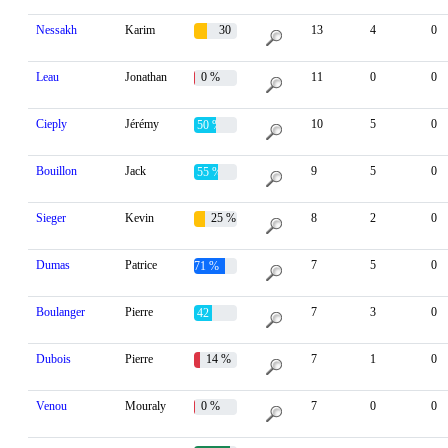
Nessakh
Karim
30
13
4
0
%
Leau
Jonathan
0 %
11
0
0
Cieply
Jérémy
10
5
0
50 %
Bouillon
Jack
9
5
0
55 %
Sieger
Kevin
25 %
8
2
0
Dumas
Patrice
7
5
0
71 %
Boulanger
Pierre
7
3
0
42 %
Dubois
Pierre
14 %
7
1
0
Venou
Mouraly
0 %
7
0
0