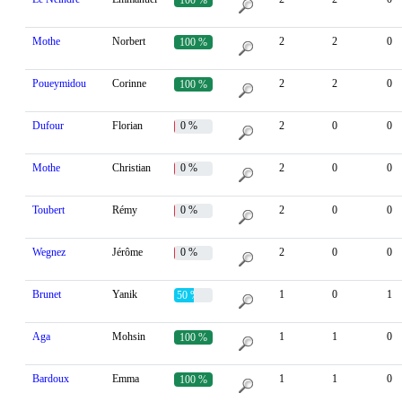
Mothe
Norbert
2
2
0
100 %
Poueymidou
Corinne
2
2
0
100 %
Dufour
Florian
0 %
2
0
0
Mothe
Christian
0 %
2
0
0
Toubert
Rémy
0 %
2
0
0
Wegnez
Jérôme
0 %
2
0
0
Brunet
Yanik
1
0
1
50 %
Aga
Mohsin
1
1
0
100 %
Bardoux
Emma
1
1
0
100 %