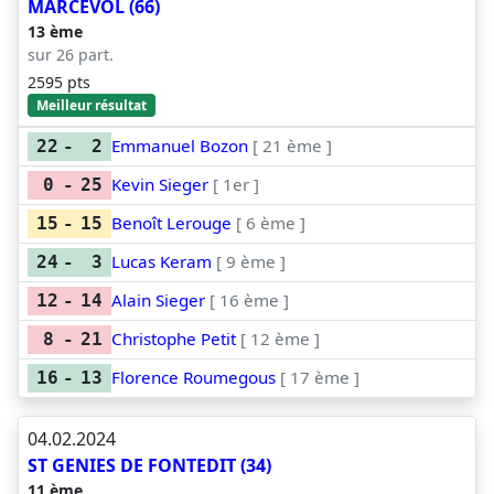
MARCEVOL (66)
13 ème
sur 26 part.
2595 pts
Meilleur résultat
Emmanuel Bozon
[ 21 ème ]
22
-
2
Kevin Sieger
[ 1er ]
0
-
25
Benoît Lerouge
[ 6 ème ]
15
-
15
Lucas Keram
[ 9 ème ]
24
-
3
Alain Sieger
[ 16 ème ]
12
-
14
Christophe Petit
[ 12 ème ]
8
-
21
Florence Roumegous
[ 17 ème ]
16
-
13
04.02.2024
ST GENIES DE FONTEDIT (34)
11 ème