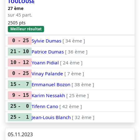
TOULOUSE
27 ème
sur 45 part.
2505 pts
Meilleur résultat
Sylvie Dumas
[ 34 ème ]
0
-
25
Patrice Dumas
[ 36 ème ]
21
-
10
Yoann Pidial
[ 24 ème ]
10
-
12
Vinay Palande
[ 7 ème ]
0
-
25
Emmanuel Bozon
[ 38 ème ]
15
-
7
Karim Nessakh
[ 25 ème ]
9
-
15
Tifenn Cano
[ 42 ème ]
25
-
0
Jean-Louis Blanch
[ 32 ème ]
25
-
1
05.11.2023