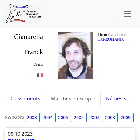
Cianarella
Licencié au club de
CARROMANIA
Franck
59 ans
Classements
Matches en simple
Némésis
S
SAISON
2003
2004
2005
2006
2007
2008
2009
2
08.10.2023