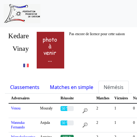
Kedare
Pas encore de licence pour cette saison
Vinay
Classements
Matches en simple
Némésis
S
Adversaires
Réussite
Matches
Victoires
Nu
Venou
Mouraly
2
1
0
50 %
Wannuka
Anjula
2
1
0
50 %
Fernando