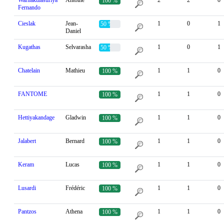
Warnakulasuriya
Antoine
2
2
0
100 %
Fernando
Cieslak
Jean-
1
0
1
50 %
Daniel
Kugathas
Selvarasha
1
0
1
50 %
Chatelain
Mathieu
1
1
0
100 %
FANTOME
1
1
0
100 %
Hettiyakandage
Gladwin
1
1
0
100 %
Jalabert
Bernard
1
1
0
100 %
Keram
Lucas
1
1
0
100 %
Lusardi
Frédéric
1
1
0
100 %
Pantzos
Athena
1
1
0
100 %