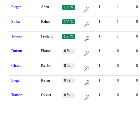
Sieger
Alain
1
1
0
100 %
Sinha
Rahul
1
1
0
100 %
Tworek
Frédéric
1
1
0
100 %
Dufour
Florian
0 %
1
0
0
Girault
Patrice
0 %
1
0
0
Sieger
Kevin
0 %
1
0
0
Toubert
Olivier
0 %
1
0
0