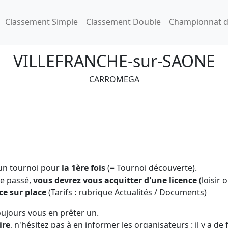
Classement Simple
Classement Double
Championnat d
VILLEFRANCHE-sur-SAONE
CARROMEGA
 un tournoi pour
la 1ère fois
(= Tournoi découverte).
 le passé,
vous devrez vous acquitter d'une licence
(loisir 
ce sur place
(Tarifs : rubrique Actualités / Documents)
oujours vous en prêter un.
ire
, n'hésitez pas à en informer les organisateurs : il y a de