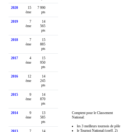
2020
15
7 990
ème
pts
2019
7
14
ème
565
pts
2018
7
15
ème
885
pts
2017
4
15
ème
950
pts
2016
12
14
ème
245
pts
2015
9
14
ème
870
pts
2014
9
13
Comptent pour le Classement
ème
585
National:
pts
les 3 meilleurs tournois de pôle
le Tournoi National (coeff. 2)
2013
7
14