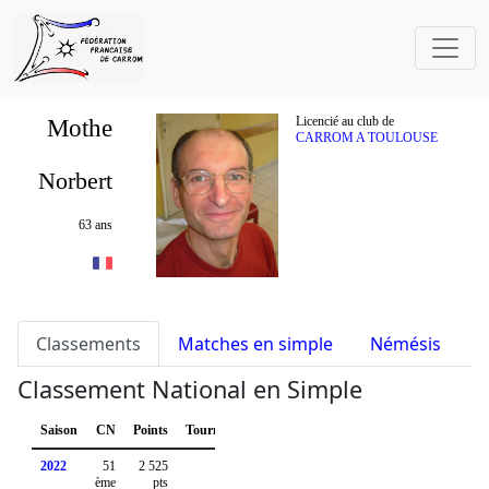
Mothe
Licencié au club de
CARROM A TOULOUSE
Norbert
63 ans
Classements
Matches en simple
Némésis
S
Classement National en Simple
Saison
CN
Points
Tournois
2022
51
2 525
ème
pts