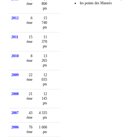
les points des Masters
ème
800
pts
2012
6
15
ème
740
pts
2011
15
11
ème
370
pts
2010
8
13
ème
265
pts
2009
22
12
ème
035
pts
2008
21
12
ème
145
pts
2007
43
4 335
ème
pts
2006
76
1 606
ème
pts