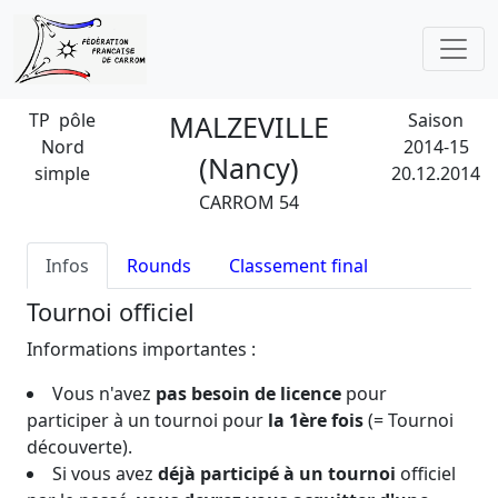
TP pôle
MALZEVILLE
Saison
Nord
2014-15
(Nancy)
simple
20.12.2014
CARROM 54
Infos
Rounds
Classement final
Tournoi officiel
Informations importantes :
Vous n'avez
pas besoin de licence
pour
participer à un tournoi pour
la 1ère fois
(= Tournoi
découverte).
Si vous avez
déjà participé à un tournoi
officiel