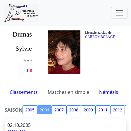
Dumas
Licencié au club de
CARROMBOLAGE
Sylvie
59 ans
Classements
Matches en simple
Némésis
S
SAISON
2005
2006
2007
2008
2009
2011
2012
2
02.10.2005