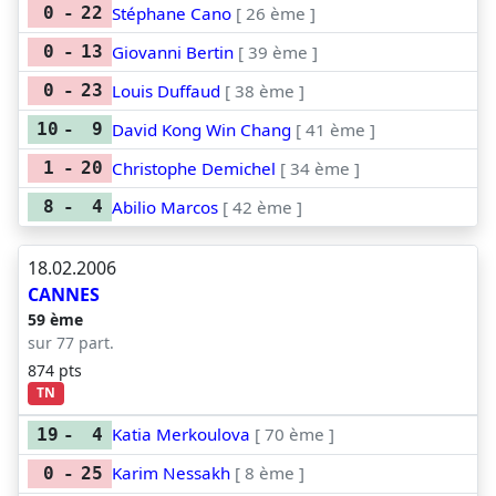
Stéphane Cano
[ 26 ème ]
0
-
22
Giovanni Bertin
[ 39 ème ]
0
-
13
Louis Duffaud
[ 38 ème ]
0
-
23
David Kong Win Chang
[ 41 ème ]
10
-
9
Christophe Demichel
[ 34 ème ]
1
-
20
Abilio Marcos
[ 42 ème ]
8
-
4
18.02.2006
CANNES
59 ème
sur 77 part.
874 pts
TN
Katia Merkoulova
[ 70 ème ]
19
-
4
Karim Nessakh
[ 8 ème ]
0
-
25