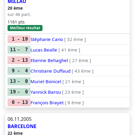
MILLAU
20 ème
sur 46 part.
1161 pts
Meilleur résultat
Stéphane Cano
[ 32 ème ]
1
-
19
Lucas Bealle
[ 41 ème ]
11
-
7
Etienne Behaghel
[ 27 ème ]
2
-
13
Christiane Duffaud
[ 43 ème ]
9
-
4
Muriel Bonicel
[ 21 ème ]
13
-
0
Yannick Barou
[ 23 ème ]
19
-
0
François Brayet
[ 8 ème ]
0
-
13
06.11.2005
BARCELONE
22 ème