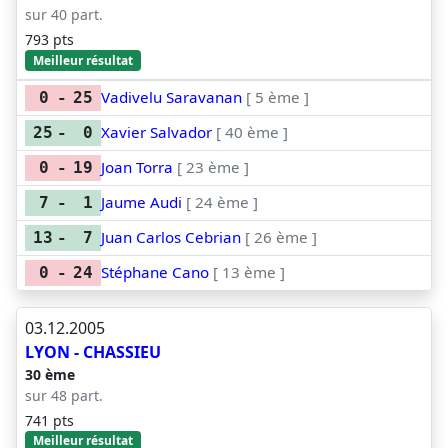
sur 40 part.
793 pts
Meilleur résultat
Vadivelu Saravanan
[ 5 ème ]
0
-
25
Xavier Salvador
[ 40 ème ]
25
-
0
Joan Torra
[ 23 ème ]
0
-
19
Jaume Audi
[ 24 ème ]
7
-
1
Juan Carlos Cebrian
[ 26 ème ]
13
-
7
Stéphane Cano
[ 13 ème ]
0
-
24
03.12.2005
LYON - CHASSIEU
30 ème
sur 48 part.
741 pts
Meilleur résultat