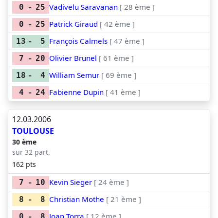
Vadivelu Saravanan
[ 28 ème ]
0
-
25
Patrick Giraud
[ 42 ème ]
0
-
25
François Calmels
[ 47 ème ]
13
-
5
Olivier Brunel
[ 61 ème ]
7
-
20
William Semur
[ 69 ème ]
18
-
4
Fabienne Dupin
[ 41 ème ]
4
-
24
12.03.2006
TOULOUSE
30 ème
sur 32 part.
162 pts
Kevin Sieger
[ 24 ème ]
7
-
10
Christian Mothe
[ 21 ème ]
8
-
8
Joan Torra
[ 12 ème ]
0
-
8