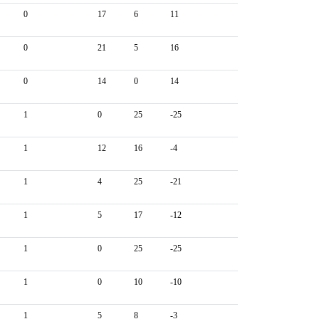
0
17
6
11
0
21
5
16
0
14
0
14
1
0
25
-25
1
12
16
-4
1
4
25
-21
1
5
17
-12
1
0
25
-25
1
0
10
-10
1
5
8
-3