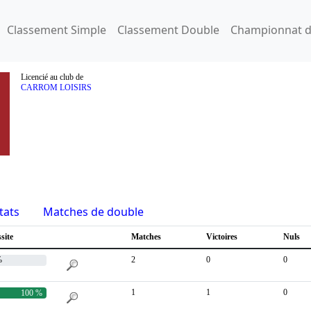
Classement Simple
Classement Double
Championnat d
Licencié au club de
CARROM LOISIRS
tats
Matches de double
site
Matches
Victoires
Nuls
%
2
0
0
1
1
0
100 %