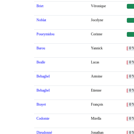
Briet
Véronique
Noblat
Jocelyne
Poueymidou
Corinne
Barou
Yannick
0 
Bealle
Lucas
0 
Behaghel
Antoine
0 
Behaghel
Etienne
0 
Brayet
François
0 
Codomie
Mirella
0 
Dieudonné
Jonathan
0 