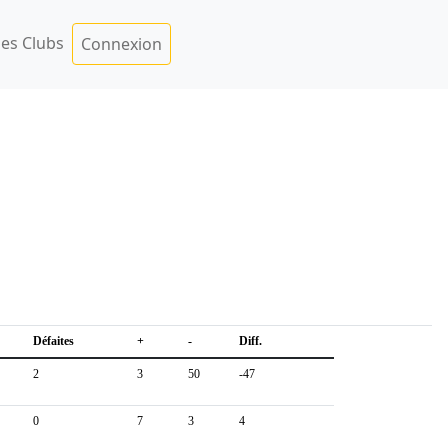
es Clubs
Connexion
Défaites
+
-
Diff.
2
3
50
-47
0
7
3
4