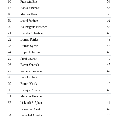
16
Fraisseix Eric
54
17
Bontout Benoît
53
18
Moreau David
53
19
David Jérôme
52
20
Roumegous Florence
52
21
Blandin Sébastien
49
22
Dumas Patrice
48
23
Dumas Sylvie
48
24
Dupin Fabienne
48
25
Prost Laurent
48
26
Barou Yannick
47
27
Varenne François
47
28
Bouillon Jack
46
29
Brunet Yanik
46
30
Hanique Aurélien
46
31
Menezes Francisco
46
32
Liakhoff Stéphane
44
33
Felizardo Renato
42
34
Behaghel Antoine
40