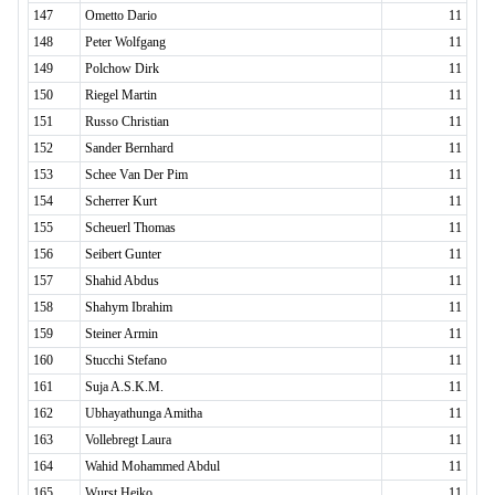
147
Ometto Dario
11
148
Peter Wolfgang
11
149
Polchow Dirk
11
150
Riegel Martin
11
151
Russo Christian
11
152
Sander Bernhard
11
153
Schee Van Der Pim
11
154
Scherrer Kurt
11
155
Scheuerl Thomas
11
156
Seibert Gunter
11
157
Shahid Abdus
11
158
Shahym Ibrahim
11
159
Steiner Armin
11
160
Stucchi Stefano
11
161
Suja A.S.K.M.
11
162
Ubhayathunga Amitha
11
163
Vollebregt Laura
11
164
Wahid Mohammed Abdul
11
165
Wurst Heiko
11