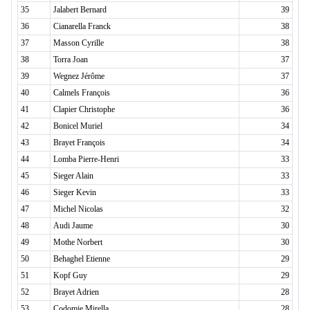
35
Jalabert Bernard
39
36
Cianarella Franck
38
37
Masson Cyrille
38
38
Torra Joan
37
39
Wegnez Jérôme
37
40
Calmels François
36
41
Clapier Christophe
36
42
Bonicel Muriel
34
43
Brayet François
34
44
Lomba Pierre-Henri
33
45
Sieger Alain
33
46
Sieger Kevin
33
47
Michel Nicolas
32
48
Audi Jaume
30
49
Mothe Norbert
30
50
Behaghel Etienne
29
51
Kopf Guy
29
52
Brayet Adrien
28
53
Codomie Mirella
28