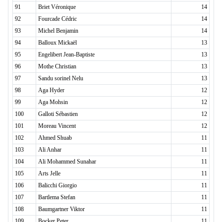
91
Briet Véronique
14
92
Fourcade Cédric
14
93
Michel Benjamin
14
94
Balloux Mickaël
13
95
Engelibert Jean-Baptiste
13
96
Mothe Christian
13
97
Sandu sorinel Nelu
13
98
Aga Hyder
12
99
Aga Mohsin
12
100
Galloti Sébastien
12
101
Moreau Vincent
12
102
Ahmed Shuab
11
103
Ali Anhar
11
104
Ali Mohammed Sunahar
11
105
Arts Jelle
11
106
Balicchi Giorgio
11
107
Bartlema Stefan
11
108
Baumgartner Viktor
11
109
Bocker Peter
11