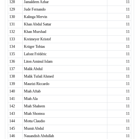
128
Jamaldeen Azhar
11
129
Jude Fernando
11
130
Kalinga Mervin
11
131
Khan Abdul Sattar
11
132
Khan Murshad
11
133
Kreimeyer Kristof
11
134
Krüger Tobias
11
135
Lafont Frédéric
11
136
Liton Aminul Islam
11
137
Malik Abdul
11
138
Malik Tufail Ahmed
11
139
Maurizi Riccardo
11
140
Miah Aftab
11
141
Miah Ala
11
142
Miah Shaheen
11
143
Miah Shomsu
11
144
Motta Claudio
11
145
Mumit Abdul
11
146
Nauandish Abdullah
11