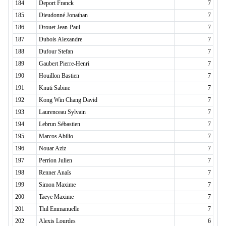
184
Deport Franck
7
185
Dieudonné Jonathan
7
186
Drouet Jean-Paul
7
187
Dubois Alexandre
7
188
Dufour Stefan
7
189
Gaubert Pierre-Henri
7
190
Houillon Bastien
7
191
Knuti Sabine
7
192
Kong Win Chang David
7
193
Laurenceau Sylvain
7
194
Lebrun Sébastien
7
195
Marcos Abilio
7
196
Nouar Aziz
7
197
Perrion Julien
7
198
Renner Anaïs
7
199
Simon Maxime
7
200
Taeye Maxime
7
201
Thil Emmanuelle
7
202
Alexis Lourdes
6