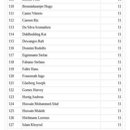
110
Brenninkmeijer Hugo
11
111
Canisi Vittorio
11
112
Careem Riz
11
113
Da Silva Arumadura
11
114
Dahlbudding Kai
11
115
Dewangso Rafi
11
116
Donnini Rodolfo
11
117
Eigenmann Stefan
11
118
Fabiano Stefano
11
119
Faller Hans
11
120
Frauenrath Ingo
11
121
Glasberg Joseph
11
122
Gomes Harvey
11
123
Hurtig Andreas
11
124
Hussain Mohammed Altaf
11
125
Hussain Mukith
11
126
Hürlimann Lorenzo
11
127
Islam Khoyrul
11