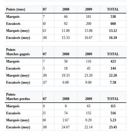
Points (tous)
2006
2007
2008
2009
TOTAL
Marqués
214
77
66
181
538
Encaissés
208
160
92
200
660
Marqués (moy)
14.27
9.63
11.00
15.08
13.12
Encaissés (moy)
13.87
20.00
15.33
16.67
16.10
Points
Matches gagnés
2006
2007
2008
2009
TOTAL
Marqués
192
57
58
116
423
Encaissés
46
35
18
45
144
Marqués (moy)
24.00
19.00
19.33
23.20
22.26
Encaissés (moy)
5.75
11.67
6.00
9.00
7.58
Points
Matches perdus
2006
2007
2008
2009
TOTAL
Marqués
22
20
8
65
115
Encaissés
162
125
74
155
516
Marqués (moy)
3.14
4.00
2.67
9.29
5.23
Encaissés (moy)
23.14
25.00
24.67
22.14
23.45