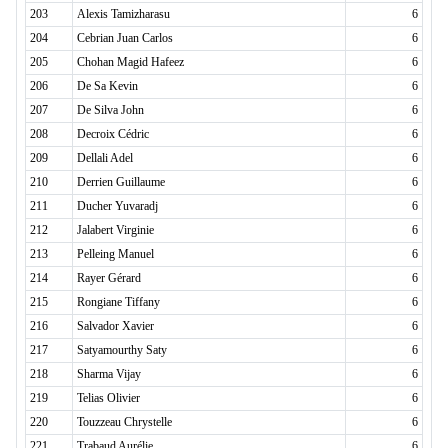
203
Alexis Tamizharasu
6
204
Cebrian Juan Carlos
6
205
Chohan Magid Hafeez
6
206
De Sa Kevin
6
207
De Silva John
6
208
Decroix Cédric
6
209
Dellali Adel
6
210
Derrien Guillaume
6
211
Ducher Yuvaradj
6
212
Jalabert Virginie
6
213
Pelleing Manuel
6
214
Rayer Gérard
6
215
Rongiane Tiffany
6
216
Salvador Xavier
6
217
Satyamourthy Saty
6
218
Sharma Vijay
6
219
Telias Olivier
6
220
Touzzeau Chrystelle
6
221
Trabaud Aurélie
6