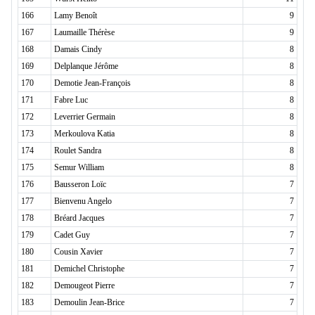
166
Lamy Benoît
9
167
Laumaille Thérèse
9
168
Damais Cindy
8
169
Delplanque Jérôme
8
170
Demotie Jean-François
8
171
Fabre Luc
8
172
Leverrier Germain
8
173
Merkoulova Katia
8
174
Roulet Sandra
8
175
Semur William
8
176
Bausseron Loïc
7
177
Bienvenu Angelo
7
178
Bréard Jacques
7
179
Cadet Guy
7
180
Cousin Xavier
7
181
Demichel Christophe
7
182
Demougeot Pierre
7
183
Demoulin Jean-Brice
7