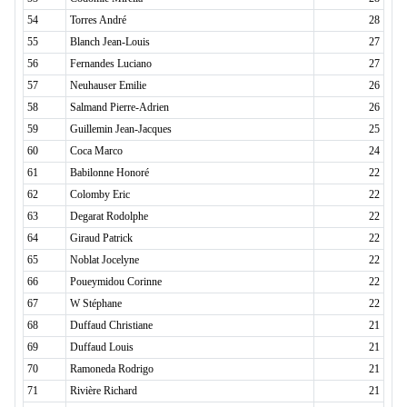
54
Torres André
28
55
Blanch Jean-Louis
27
56
Fernandes Luciano
27
57
Neuhauser Emilie
26
58
Salmand Pierre-Adrien
26
59
Guillemin Jean-Jacques
25
60
Coca Marco
24
61
Babilonne Honoré
22
62
Colomby Eric
22
63
Degarat Rodolphe
22
64
Giraud Patrick
22
65
Noblat Jocelyne
22
66
Poueymidou Corinne
22
67
W Stéphane
22
68
Duffaud Christiane
21
69
Duffaud Louis
21
70
Ramoneda Rodrigo
21
71
Rivière Richard
21