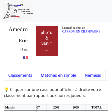
Amedro
Licencié au club de
CARROM EN CHAMPAGNE
Eric
48 ans
Classements
Matches en simple
Némésis
S
💡 Cliquer sur une case pour afficher à droite votre
classement par rapport aux autres joueurs.
Matchs
2006
2007
2008
2009
TOTAL