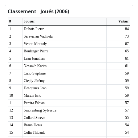
Classement - Joués (2006)
#
Joueur
Valeur
1
Dubois Pierre
84
2
Saravanan Vadivelu
73
3
Venou Mouraly
67
4
Boulanger Pierre
65
5
Leau Jonathan
61
6
Nessakh Karim
61
7
Cano Stéphane
59
8
Cieply Jérémy
59
9
Desquines Jean
59
10
Marzin Eric
59
11
Pereira Fabian
57
12
Smorenburg Sylvestre
57
13
Collard Steeve
55
14
Braun Denis
54
15
Colin Thibault
54