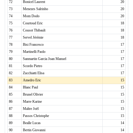
72
Bonicel Laurent
20
73
Menezes Salrinho
20
74
Mom Dodo
20
75
Courtoud Eric
18
76
Cousot Thibault
18
77
Servel Jérémie
18
78
Bisi Francesco
17
79
Martinelli Paolo
17
80
Sanmartin Garcia Joan Manuel
17
81
Scordo Pietro
17
82
Zucchiatti Elisa
17
83
Amedro Eric
15
84
Blanc Paul
15
85
Brunel Olivier
15
86
Marre Karine
15
87
Maître Joël
15
88
Passos Christophe
15
89
Bealle Lucas
14
90
Bertin Giovanni
14