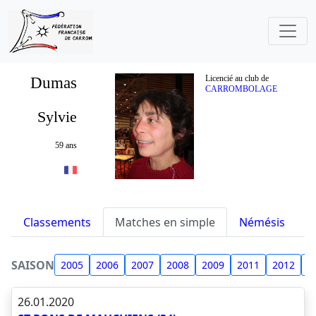
Dumas
Licencié au club de
CARROMBOLAGE
Sylvie
59 ans
Classements
Matches en simple
Némésis
S
SAISON
2005
2006
2007
2008
2009
2011
2012
2
26.01.2020