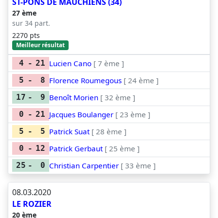
ST-PONS DE MAUCHIENS (34)
27 ème
sur 34 part.
2270 pts
Meilleur résultat
Lucien Cano
[ 7 ème ]
4
-
21
Florence Roumegous
[ 24 ème ]
5
-
8
Benoît Morien
[ 32 ème ]
17
-
9
Jacques Boulanger
[ 23 ème ]
0
-
21
Patrick Suat
[ 28 ème ]
5
-
5
Patrick Gerbaut
[ 25 ème ]
0
-
12
Christian Carpentier
[ 33 ème ]
25
-
0
08.03.2020
LE ROZIER
20 ème