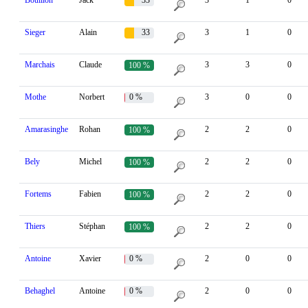
Bouillon
Jack
33
3
1
0
%
Sieger
Alain
33
3
1
0
%
Marchais
Claude
3
3
0
100 %
Mothe
Norbert
0 %
3
0
0
Amarasinghe
Rohan
2
2
0
100 %
Bely
Michel
2
2
0
100 %
Fortems
Fabien
2
2
0
100 %
Thiers
Stéphan
2
2
0
100 %
Antoine
Xavier
0 %
2
0
0
Behaghel
Antoine
0 %
2
0
0