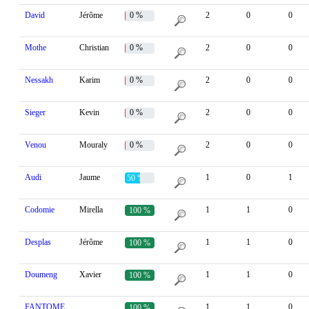
David
Jérôme
0 %
2
0
0
Mothe
Christian
0 %
2
0
0
Nessakh
Karim
0 %
2
0
0
Sieger
Kevin
0 %
2
0
0
Venou
Mouraly
0 %
2
0
0
Audi
Jaume
1
0
1
50 %
Codomie
Mirella
1
1
0
100 %
Desplas
Jérôme
1
1
0
100 %
Doumeng
Xavier
1
1
0
100 %
FANTOME
1
1
0
100 %