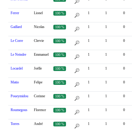
Ferrer
Lionel
1
1
0
100 %
Gaillard
Nicolas
1
1
0
100 %
Le Corre
Clervie
1
1
0
100 %
Le Neindre
Emmanuel
1
1
0
100 %
Locardel
Joëlle
1
1
0
100 %
Matio
Felipe
1
1
0
100 %
Poueymidou
Corinne
1
1
0
100 %
Roumegous
Florence
1
1
0
100 %
Torres
André
1
1
0
100 %