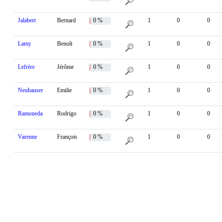
Jalabert
Bernard
0 %
1
0
0
Lamy
Benoît
0 %
1
0
0
Lefrère
Jérôme
0 %
1
0
0
Neuhauser
Emilie
0 %
1
0
0
Ramoneda
Rodrigo
0 %
1
0
0
Varenne
François
0 %
1
0
0