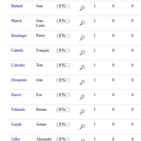
Bidanel
Jean
0 %
1
0
0
Blanch
Jean-
0 %
1
0
0
Louis
Boulanger
Pierre
0 %
1
0
0
Calmels
François
0 %
1
0
0
Colomby
Tom
0 %
1
0
0
Desquines
Jean
0 %
1
0
0
Ducos
Eva
0 %
1
0
0
Felizardo
Renato
0 %
1
0
0
Garjah
Ariane
0 %
1
0
0
Gilles
Alexandre
0 %
1
0
0