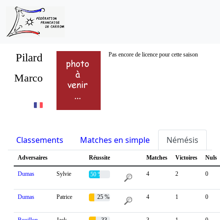
Pilard
Pas encore de licence pour cette saison
Marco
Classements
Matches en simple
Némésis
S
Adversaires
Réussite
Matches
Victoires
Nuls
Dumas
Sylvie
4
2
0
50 %
Dumas
Patrice
25 %
4
1
0