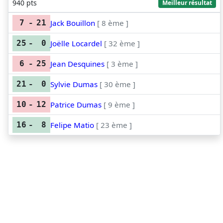
940 pts
Meilleur résultat
Jack Bouillon
[ 8 ème ]
7
-
21
Joëlle Locardel
[ 32 ème ]
25
-
0
Jean Desquines
[ 3 ème ]
6
-
25
Sylvie Dumas
[ 30 ème ]
21
-
0
Patrice Dumas
[ 9 ème ]
10
-
12
Felipe Matio
[ 23 ème ]
16
-
8