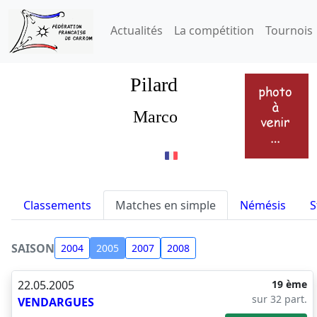
Actualités
La compétition
Tournois
Pilard
Marco
Classements
Matches en simple
Némésis
S
SAISON
2004
2005
2007
2008
22.05.2005
19 ème
sur 32 part.
VENDARGUES