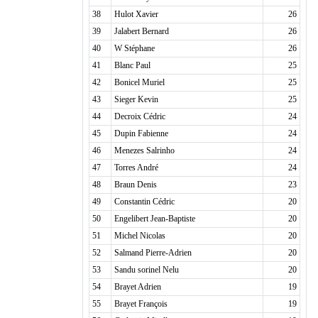
38
Hulot Xavier
26
39
Jalabert Bernard
26
40
W Stéphane
26
41
Blanc Paul
25
42
Bonicel Muriel
25
43
Sieger Kevin
25
44
Decroix Cédric
24
45
Dupin Fabienne
24
46
Menezes Salrinho
24
47
Torres André
24
48
Braun Denis
23
49
Constantin Cédric
20
50
Engelibert Jean-Baptiste
20
51
Michel Nicolas
20
52
Salmand Pierre-Adrien
20
53
Sandu sorinel Nelu
20
54
Brayet Adrien
19
55
Brayet François
19