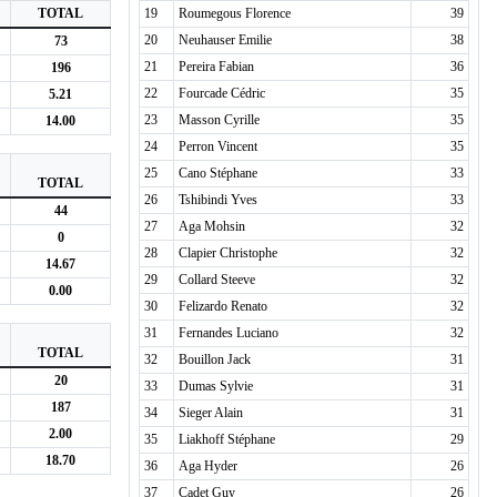
TOTAL
19
Roumegous Florence
39
20
Neuhauser Emilie
38
73
21
Pereira Fabian
36
196
22
Fourcade Cédric
35
5.21
23
Masson Cyrille
35
14.00
24
Perron Vincent
35
25
Cano Stéphane
33
TOTAL
26
Tshibindi Yves
33
44
27
Aga Mohsin
32
0
28
Clapier Christophe
32
14.67
29
Collard Steeve
32
0.00
30
Felizardo Renato
32
31
Fernandes Luciano
32
TOTAL
32
Bouillon Jack
31
20
33
Dumas Sylvie
31
187
34
Sieger Alain
31
2.00
35
Liakhoff Stéphane
29
18.70
36
Aga Hyder
26
37
Cadet Guy
26