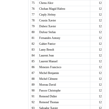
75
Chenu Alice
12
76
Chohan Magid Hafeez
12
77
Cieply Jérémy
12
78
Cousin Xavier
12
79
Dubest Xavier
12
80
Dufour Stefan
12
81
Fernandes Antony
12
82
Galtier Patrice
12
83
Lamy Benoît
12
84
Laurent Jean
12
85
Laurent Manuel
12
86
Menezes Francisco
12
87
Michel Benjamin
12
88
Michel Clément
12
89
Moreau David
12
90
Passos Christophe
12
91
Remond Didier
12
92
Remond Thomas
12
93
Salvador Xavier
12