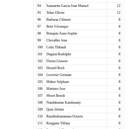
94
Sanmartin Garcia Joan Manuel
12
95
Telias Olivier
12
96
Barbaras Clément
8
97
Briet Véronique
8
98
Brinquin Anne-Sophie
8
99
Chevallier Jean
8
100
Colin Thibault
8
101
Degarat Rodolphe
8
102
Floriot Léonore
8
103
Heurtel Roch
8
104
Leverrier Germain
8
105
Maheo Stéphane
8
106
Martinez Jose
8
107
Muset Benoît
8
108
Nandakumar Kandasamy
8
109
Quin Jérôme
8
110
Razafindramanana Octavio
8
111
Rongiane Tiffany
8