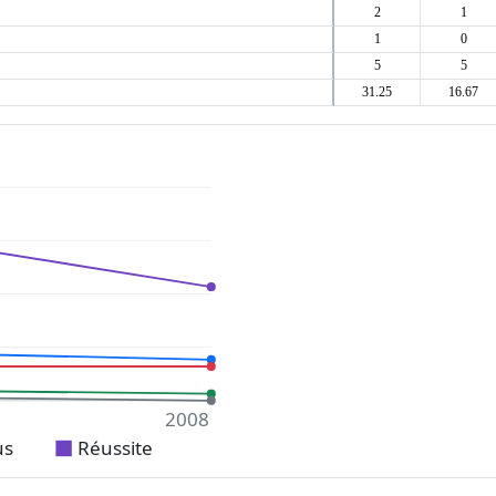
2
1
1
0
5
5
31.25
16.67
2008
us
Réussite