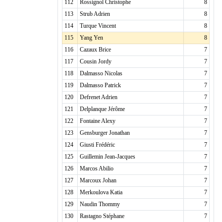
112
Rossignol Christophe
8
113
Strub Adrien
8
114
Turque Vincent
8
115
Yang Yen
8
116
Cazaux Brice
7
117
Cousin Jordy
7
118
Dalmasso Nicolas
7
119
Dalmasso Patrick
7
120
Defrenet Adrien
7
121
Delplanque Jérôme
7
122
Fontaine Alexy
7
123
Gensburger Jonathan
7
124
Giusti Frédéric
7
125
Guillemin Jean-Jacques
7
126
Marcos Abilio
7
127
Marcoux Johan
7
128
Merkoulova Katia
7
129
Naudin Thommy
7
130
Rastagno Stéphane
7