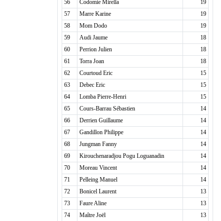
56
Codomie Mirella
19
57
Marre Karine
19
58
Mom Dodo
19
59
Audi Jaume
18
60
Perrion Julien
18
61
Torra Joan
18
62
Courtoud Eric
15
63
Debec Eric
15
64
Lomba Pierre-Henri
15
65
Cours-Barrau Sébastien
14
66
Derrien Guillaume
14
67
Gandillon Philippe
14
68
Jungman Fanny
14
69
Kirouchenaradjou Pogu Loguanadin
14
70
Moreau Vincent
14
71
Pelleing Manuel
14
72
Bonicel Laurent
13
73
Faure Aline
13
74
Maître Joël
13