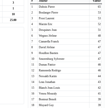
#
Joueur
Valeur
3
1
Dubois Pierre
65
1
2
Boulanger Pierre
53
10
3
Prost Laurent
53
25.00
4
Marzin Eric
52
5
Desquines Jean
51
6
Wegnez Jérôme
48
7
Cianarella Franck
47
8
David Jérôme
47
9
Houillon Bastien
47
10
Smorenburg Sylvestre
47
11
Dumas Patrice
46
12
Ramoneda Rodrigo
46
13
Nessakh Karim
44
14
Leau Jonathan
43
15
Blanch Jean-Louis
42
16
Venou Mouraly
41
17
Bontout Benoît
39
18
Muyard Guy
39