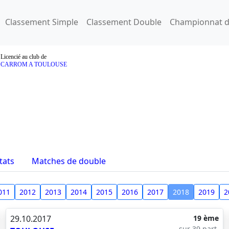
Classement Simple
Classement Double
Championnat d
Licencié au club de
CARROM A TOULOUSE
tats
Matches de double
011
2012
2013
2014
2015
2016
2017
2018
2019
2
29.10.2017
19 ème
sur 39 part.