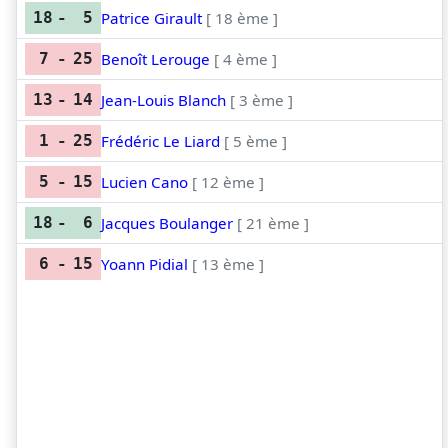
Patrice Girault
[ 18 ème ]
18
-
5
Benoît Lerouge
[ 4 ème ]
7
-
25
Jean-Louis Blanch
[ 3 ème ]
13
-
14
Frédéric Le Liard
[ 5 ème ]
1
-
25
Lucien Cano
[ 12 ème ]
5
-
15
Jacques Boulanger
[ 21 ème ]
18
-
6
Yoann Pidial
[ 13 ème ]
6
-
15