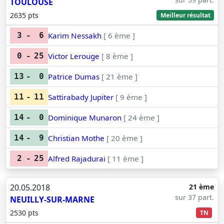
TOULOUSE
2635 pts
Meilleur résultat
Karim Nessakh
[ 6 ème ]
3
-
6
Victor Lerouge
[ 8 ème ]
0
-
25
Patrice Dumas
[ 21 ème ]
13
-
0
Sattirabady Jupiter
[ 9 ème ]
11
-
11
Dominique Munaron
[ 24 ème ]
14
-
0
Christian Mothe
[ 20 ème ]
14
-
9
Alfred Rajadurai
[ 11 ème ]
2
-
25
20.05.2018
21 ème
sur 37 part.
NEUILLY-SUR-MARNE
2530 pts
TN