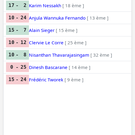
Karim Nessakh
[ 18 ème ]
17
-
2
Anjula Wannuka Fernando
[ 13 ème ]
10
-
24
Alain Sieger
[ 15 ème ]
15
-
7
Clervie Le Corre
[ 25 ème ]
10
-
12
Nisanthan Thavarajasingam
[ 32 ème ]
10
-
8
Dinesh Bascarane
[ 14 ème ]
0
-
25
Frédéric Tworek
[ 9 ème ]
15
-
24