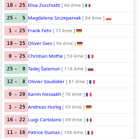
Elisa Zucchiatti
[ 60 ème ]
10
-
25
Magdalena Szczepaniak
[ 84 ème ]
25
-
5
Frank Fehr
[ 77 ème ]
1
-
25
Oliver Gies
[ 94 ème ]
18
-
25
Christian Mothe
[ 59 ème ]
0
-
25
Tadej Šalamun
[ 118 ème ]
25
-
0
Olivier Soudidier
[ 81 ème ]
12
-
8
Karim Nessakh
[ 76 ème ]
0
-
20
Andreas Hurtig
[ 93 ème ]
1
-
25
Luigi Cartolano
[ 89 ème ]
16
-
22
Patrice Dumas
[ 106 ème ]
11
-
16