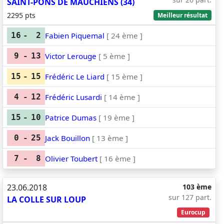
SAINT-PONS DE MAUCHIENS (34)
2295 pts
Meilleur résultat
Fabien Piquemal
[ 24 ème ]
16
-
2
Victor Lerouge
[ 5 ème ]
9
-
13
Frédéric Le Liard
[ 15 ème ]
15
-
15
Frédéric Lusardi
[ 14 ème ]
4
-
12
Patrice Dumas
[ 19 ème ]
15
-
10
Jack Bouillon
[ 13 ème ]
0
-
25
Olivier Toubert
[ 16 ème ]
7
-
8
23.06.2018
103 ème
sur 127 part.
LA COLLE SUR LOUP
Eurocup