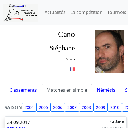
Actualités
La compétition
Tournois
Cano
Stéphane
55 ans
Classements
Matches en simple
Némésis
S
SAISON
2004
2005
2006
2007
2008
2009
2010
2
24.09.2017
14 ème
sur 30 part.