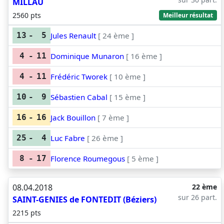
MILLAU
2560 pts
Meilleur résultat
Jules Renault
[ 24 ème ]
13
-
5
Dominique Munaron
[ 16 ème ]
4
-
11
Frédéric Tworek
[ 10 ème ]
4
-
11
Sébastien Cabal
[ 15 ème ]
10
-
9
Jack Bouillon
[ 7 ème ]
16
-
16
Luc Fabre
[ 26 ème ]
25
-
4
Florence Roumegous
[ 5 ème ]
8
-
17
08.04.2018
22 ème
sur 26 part.
SAINT-GENIES de FONTEDIT (Béziers)
2215 pts