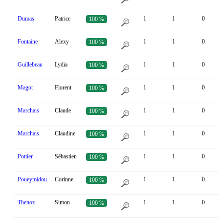
Dumas
Patrice
1
1
0
100 %
Fontaine
Alexy
1
1
0
100 %
Guillebeau
Lydia
1
1
0
100 %
Magot
Florent
1
1
0
100 %
Marchais
Claude
1
1
0
100 %
Marchais
Claudine
1
1
0
100 %
Pottier
Sébastien
1
1
0
100 %
Poueymidou
Corinne
1
1
0
100 %
Thenoz
Simon
1
1
0
100 %