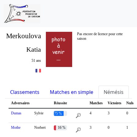
Merkoulova
Pas encore de licence pour cette
saison
Katia
51 ans
Classements
Matches en simple
Némésis
S
Adversaires
Réussite
Matches
Victoires
Nuls
Dumas
Sylvie
4
3
0
75 %
Mothe
Norbert
16 %
3
0
1