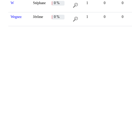
W
Stéphane
0 %
1
0
0
Wegnez
Jérôme
0 %
1
0
0