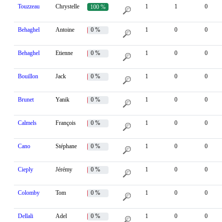
Touzzeau
Chrystelle
1
1
0
100 %
Behaghel
Antoine
0 %
1
0
0
Behaghel
Etienne
0 %
1
0
0
Bouillon
Jack
0 %
1
0
0
Brunet
Yanik
0 %
1
0
0
Calmels
François
0 %
1
0
0
Cano
Stéphane
0 %
1
0
0
Cieply
Jérémy
0 %
1
0
0
Colomby
Tom
0 %
1
0
0
Dellali
Adel
0 %
1
0
0