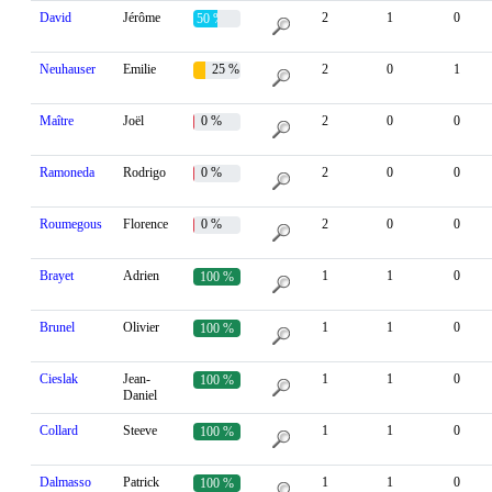
David
Jérôme
2
1
0
50 %
Neuhauser
Emilie
25 %
2
0
1
Maître
Joël
0 %
2
0
0
Ramoneda
Rodrigo
0 %
2
0
0
Roumegous
Florence
0 %
2
0
0
Brayet
Adrien
1
1
0
100 %
Brunel
Olivier
1
1
0
100 %
Cieslak
Jean-
1
1
0
100 %
Daniel
Collard
Steeve
1
1
0
100 %
Dalmasso
Patrick
1
1
0
100 %