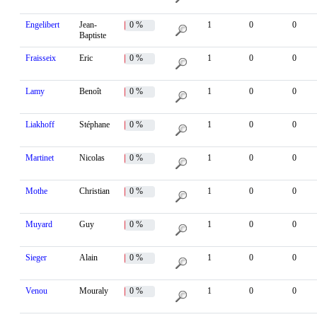
Engelibert
Jean-
0 %
1
0
0
Baptiste
Fraisseix
Eric
0 %
1
0
0
Lamy
Benoît
0 %
1
0
0
Liakhoff
Stéphane
0 %
1
0
0
Martinet
Nicolas
0 %
1
0
0
Mothe
Christian
0 %
1
0
0
Muyard
Guy
0 %
1
0
0
Sieger
Alain
0 %
1
0
0
Venou
Mouraly
0 %
1
0
0