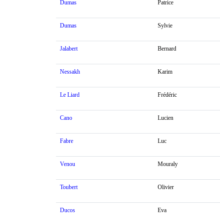
Dumas
Patrice
Dumas
Sylvie
Jalabert
Bernard
Nessakh
Karim
Le Liard
Frédéric
Cano
Lucien
Fabre
Luc
Venou
Mouraly
Toubert
Olivier
Ducos
Eva