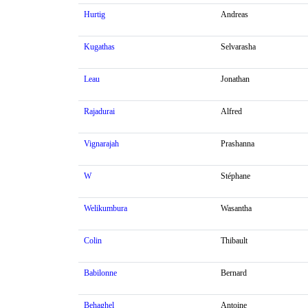
Hurtig
Andreas
Kugathas
Selvarasha
Leau
Jonathan
Rajadurai
Alfred
Vignarajah
Prashanna
W
Stéphane
Welikumbura
Wasantha
Colin
Thibault
Babilonne
Bernard
Behaghel
Antoine