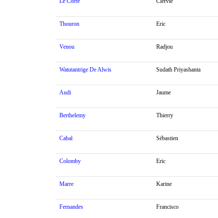
Le Corre
Clervie
Thouron
Eric
Venou
Radjou
Watutantrige De Alwis
Sudath Priyashanta
Audi
Jaume
Berthelemy
Thierry
Cabal
Sébastien
Colomby
Eric
Marre
Karine
Fernandes
Francisco