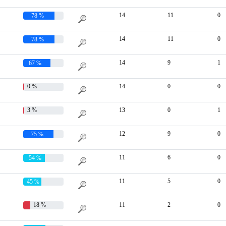
14
11
0
78 %
14
11
0
78 %
14
9
1
67 %
0 %
14
0
0
3 %
13
0
1
12
9
0
75 %
11
6
0
54 %
11
5
0
45 %
18 %
11
2
0