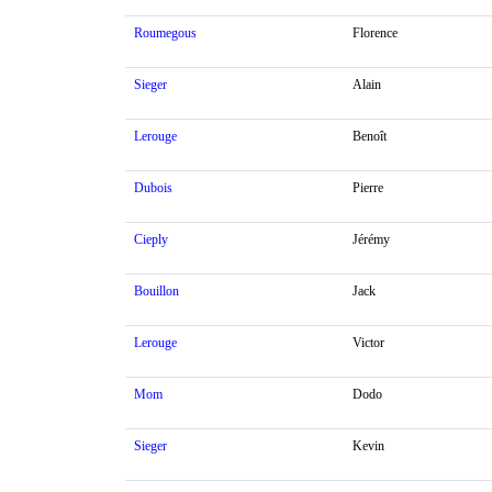
Roumegous
Florence
Sieger
Alain
Lerouge
Benoît
Dubois
Pierre
Cieply
Jérémy
Bouillon
Jack
Lerouge
Victor
Mom
Dodo
Sieger
Kevin