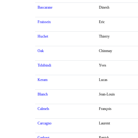
Bascarane
Dinesh
Fraisseix
Eric
Huchet
Thierry
Oak
Chinmay
Tshibindi
Yves
Keram
Lucas
Blanch
Jean-Louis
Calmels
François
Carcagno
Laurent
Gerbaut
Patrick