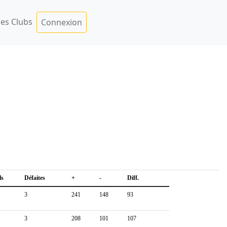
es Clubs
Connexion
ls
Défaites
+
-
Diff.
3
241
148
93
3
208
101
107