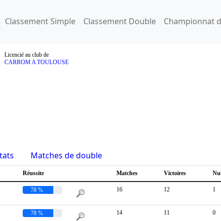
Classement Simple
Classement Double
Championnat d
Licencié au club de
CARROM A TOULOUSE
tats
Matches de double
Réussite
Matches
Victoires
Nu
16
12
1
78 %
14
11
0
78 %