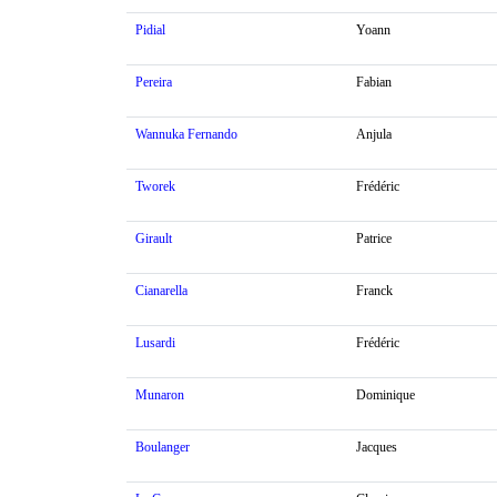
Pidial
Yoann
Pereira
Fabian
Wannuka Fernando
Anjula
Tworek
Frédéric
Girault
Patrice
Cianarella
Franck
Lusardi
Frédéric
Munaron
Dominique
Boulanger
Jacques