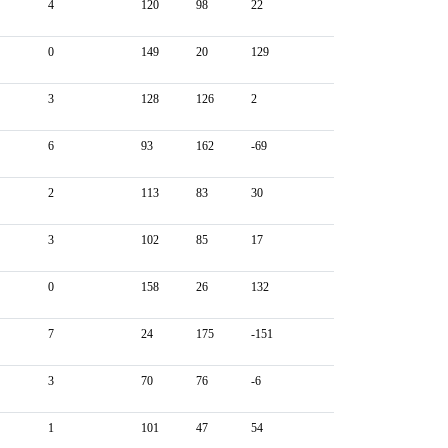
4
120
98
22
0
149
20
129
3
128
126
2
6
93
162
-69
2
113
83
30
3
102
85
17
0
158
26
132
7
24
175
-151
3
70
76
-6
1
101
47
54