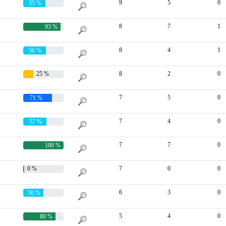
9
5
0
55 %
8
7
1
93 %
8
4
1
56 %
25 %
8
2
0
7
5
0
71 %
7
4
0
57 %
7
7
0
100 %
0 %
7
0
0
6
3
0
50 %
5
4
0
80 %