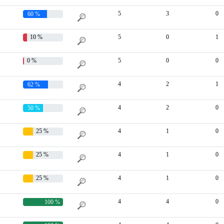
5
3
0
60 %
10 %
5
0
1
0 %
5
0
0
4
2
1
62 %
4
2
0
50 %
25 %
4
1
0
25 %
4
1
0
25 %
4
1
0
4
4
0
100 %