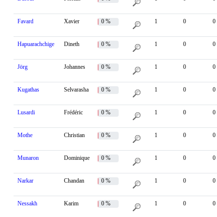
Favard
Xavier
0 %
1
0
0
Hapuarachchige
Dineth
0 %
1
0
0
Jörg
Johannes
0 %
1
0
0
Kugathas
Selvarasha
0 %
1
0
0
Lusardi
Frédéric
0 %
1
0
0
Mothe
Christian
0 %
1
0
0
Munaron
Dominique
0 %
1
0
0
Narkar
Chandan
0 %
1
0
0
Nessakh
Karim
0 %
1
0
0