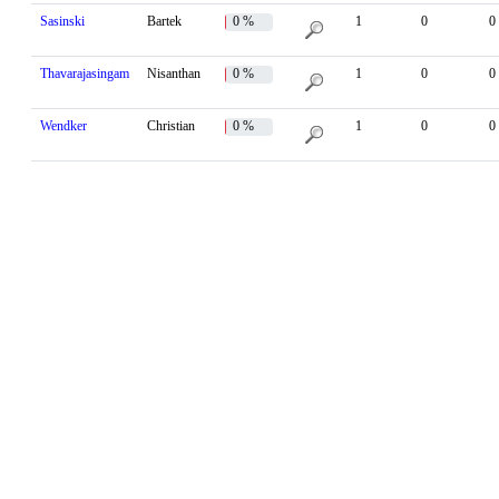
Sasinski
Bartek
0 %
1
0
0
Thavarajasingam
Nisanthan
0 %
1
0
0
Wendker
Christian
0 %
1
0
0