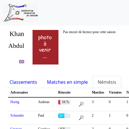
Khan
Pas encore de licence pour cette saison
Abdul
Classements
Matches en simple
Némésis
S
Adversaires
Réussite
Matches
Victoires
N
Hurtig
Andreas
16 %
3
0
1
Schneider
Paul
2
1
0
50 %