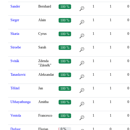
Sander
Bernhard
1
1
0
100 %
Sieger
Alain
1
1
0
100 %
Skaria
Cyrus
1
1
0
100 %
Stroebe
Sarah
1
1
0
100 %
Sviták
Zdenda
1
1
0
100 %
"Zdeněk"
Tanaskovic
Aleksandar
1
1
0
100 %
Těšitel
Jan
1
1
0
100 %
Ubhayathunga
Amitha
1
1
0
100 %
Ventola
Francesco
1
1
0
100 %
Dufour
Florian
0 %
1
0
0