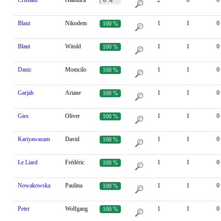
Cristiani
Gianluca
0 %
2
0
0
Blaut
Nikodem
1
1
0
100 %
Blaut
Witold
1
1
0
100 %
Danic
Momcilo
1
1
0
100 %
Garjah
Ariane
1
1
0
100 %
Gies
Oliver
1
1
0
100 %
Kariyawasam
David
1
1
0
100 %
Le Liard
Frédéric
1
1
0
100 %
Nowakowska
Paulina
1
1
0
100 %
Peter
Wolfgang
1
1
0
100 %