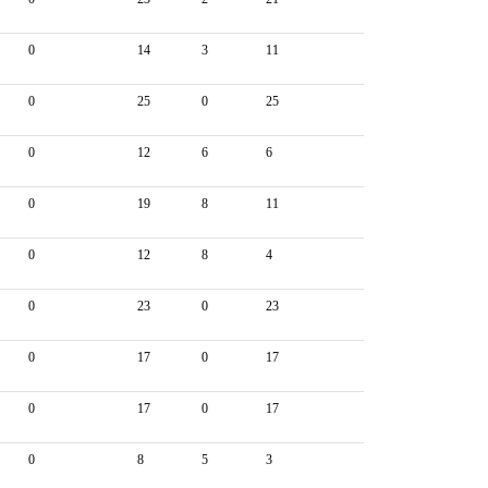
0
14
3
11
0
25
0
25
0
12
6
6
0
19
8
11
0
12
8
4
0
23
0
23
0
17
0
17
0
17
0
17
0
8
5
3