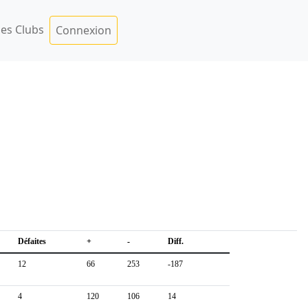
es Clubs
Connexion
Défaites
+
-
Diff.
12
66
253
-187
4
120
106
14