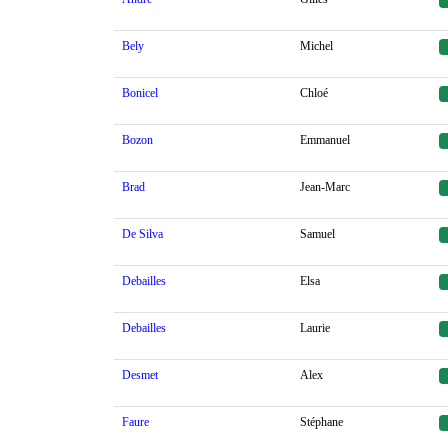
Bely
Michel
Bonicel
Chloé
Bozon
Emmanuel
Brad
Jean-Marc
De Silva
Samuel
Debailles
Elsa
Debailles
Laurie
Desmet
Alex
Faure
Stéphane