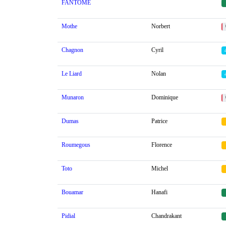
FANTOME
Mothe
Norbert
Chagnon
Cyril
Le Liard
Nolan
Munaron
Dominique
Dumas
Patrice
Roumegous
Florence
Toto
Michel
Bouamar
Hanafi
Pidial
Chandrakant