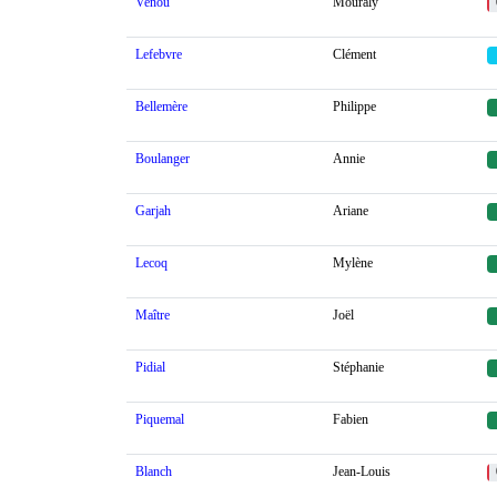
Venou
Mouraly
Lefebvre
Clément
Bellemère
Philippe
Boulanger
Annie
Garjah
Ariane
Lecoq
Mylène
Maître
Joël
Pidial
Stéphanie
Piquemal
Fabien
Blanch
Jean-Louis