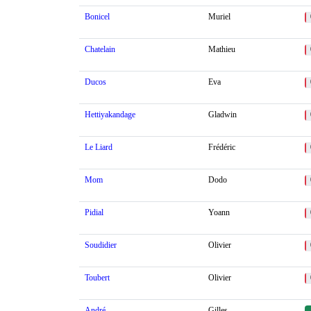
Bonicel
Muriel
Chatelain
Mathieu
Ducos
Eva
Hettiyakandage
Gladwin
Le Liard
Frédéric
Mom
Dodo
Pidial
Yoann
Soudidier
Olivier
Toubert
Olivier
André
Gilles