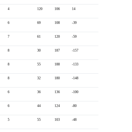
4
120
106
14
6
69
108
-39
7
61
120
-59
8
30
187
-157
8
55
188
-133
8
32
180
-148
6
36
136
-100
6
44
124
-80
5
55
103
-48