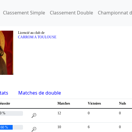
Classement Simple
Classement Double
Championnat d
Licencié au club de
CARROM A TOULOUSE
tats
Matches de double
éussite
Matches
Victoires
Nuls
0 %
12
0
0
10
6
0
60 %