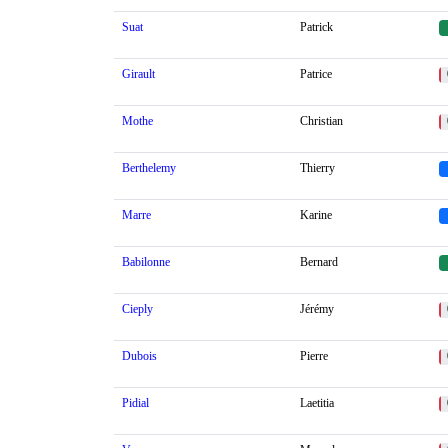
Suat
Patrick
Girault
Patrice
Mothe
Christian
Berthelemy
Thierry
Marre
Karine
Babilonne
Bernard
Cieply
Jérémy
Dubois
Pierre
Pidial
Laetitia