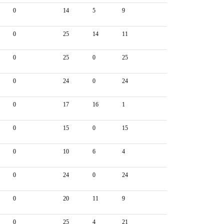
0
14
5
9
0
25
14
11
0
25
0
25
0
24
0
24
0
17
16
1
0
15
0
15
0
10
6
4
0
24
0
24
0
20
11
9
0
25
4
21