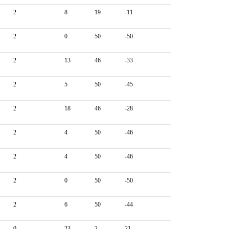
2
8
19
-11
2
0
50
-50
2
13
46
-33
2
5
50
-45
2
18
46
-28
2
4
50
-46
2
4
50
-46
2
0
50
-50
2
6
50
-44
0
23
2
21