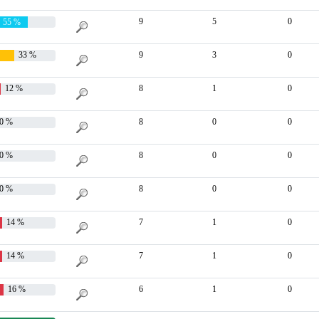
9
5
0
55 %
33 %
9
3
0
12 %
8
1
0
0 %
8
0
0
0 %
8
0
0
0 %
8
0
0
14 %
7
1
0
14 %
7
1
0
16 %
6
1
0