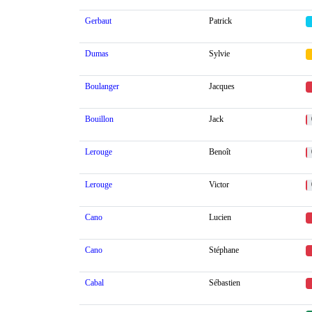
Gerbaut
Patrick
Dumas
Sylvie
Boulanger
Jacques
Bouillon
Jack
Lerouge
Benoît
Lerouge
Victor
Cano
Lucien
Cano
Stéphane
Cabal
Sébastien