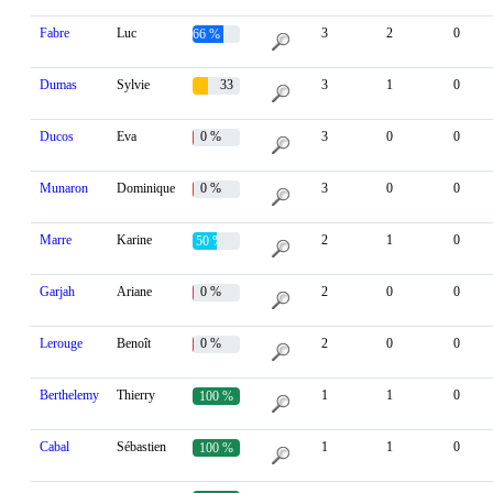
Fabre
Luc
3
2
0
66 %
Dumas
Sylvie
33
3
1
0
%
Ducos
Eva
0 %
3
0
0
Munaron
Dominique
0 %
3
0
0
Marre
Karine
2
1
0
50 %
Garjah
Ariane
0 %
2
0
0
Lerouge
Benoît
0 %
2
0
0
Berthelemy
Thierry
1
1
0
100 %
Cabal
Sébastien
1
1
0
100 %