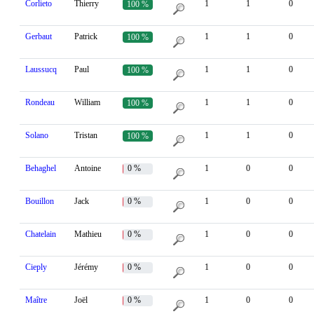
Corlieto
Thierry
1
1
0
100 %
Gerbaut
Patrick
1
1
0
100 %
Laussucq
Paul
1
1
0
100 %
Rondeau
William
1
1
0
100 %
Solano
Tristan
1
1
0
100 %
Behaghel
Antoine
0 %
1
0
0
Bouillon
Jack
0 %
1
0
0
Chatelain
Mathieu
0 %
1
0
0
Cieply
Jérémy
0 %
1
0
0
Maître
Joël
0 %
1
0
0