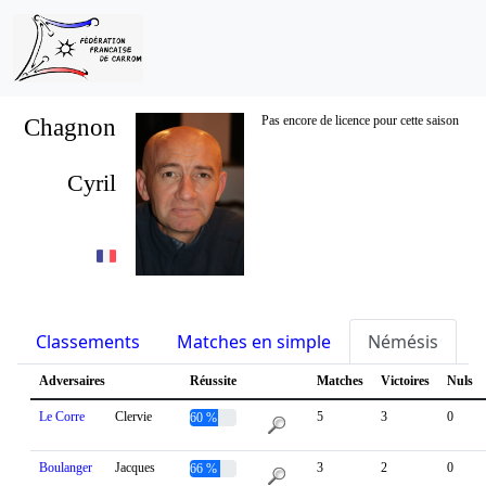
Chagnon
Pas encore de licence pour cette saison
Cyril
Classements
Matches en simple
Némésis
S
Adversaires
Réussite
Matches
Victoires
Nuls
Le Corre
Clervie
5
3
0
60 %
Boulanger
Jacques
3
2
0
66 %