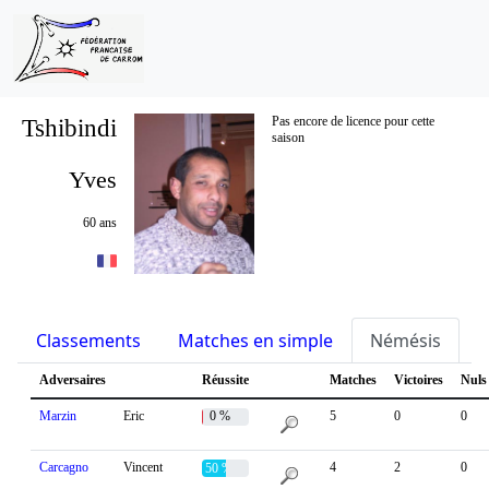
Tshibindi
Pas encore de licence pour cette
saison
Yves
60 ans
Classements
Matches en simple
Némésis
S
Adversaires
Réussite
Matches
Victoires
Nuls
Marzin
Eric
0 %
5
0
0
Carcagno
Vincent
4
2
0
50 %