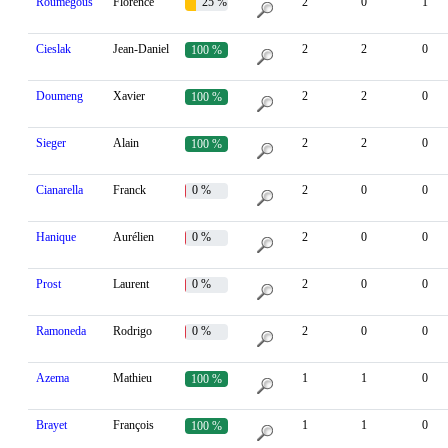
Roumegous
Florence
25 %
2
0
1
Cieslak
Jean-Daniel
2
2
0
100 %
Doumeng
Xavier
2
2
0
100 %
Sieger
Alain
2
2
0
100 %
Cianarella
Franck
0 %
2
0
0
Hanique
Aurélien
0 %
2
0
0
Prost
Laurent
0 %
2
0
0
Ramoneda
Rodrigo
0 %
2
0
0
Azema
Mathieu
1
1
0
100 %
Brayet
François
1
1
0
100 %