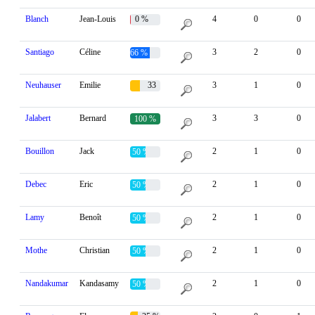
Blanch
Jean-Louis
0 %
4
0
0
Santiago
Céline
3
2
0
66 %
Neuhauser
Emilie
33
3
1
0
%
Jalabert
Bernard
3
3
0
100 %
Bouillon
Jack
2
1
0
50 %
Debec
Eric
2
1
0
50 %
Lamy
Benoît
2
1
0
50 %
Mothe
Christian
2
1
0
50 %
Nandakumar
Kandasamy
2
1
0
50 %