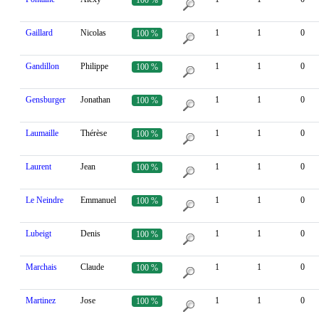
Gaillard
Nicolas
1
1
0
100 %
Gandillon
Philippe
1
1
0
100 %
Gensburger
Jonathan
1
1
0
100 %
Laumaille
Thérèse
1
1
0
100 %
Laurent
Jean
1
1
0
100 %
Le Neindre
Emmanuel
1
1
0
100 %
Lubeigt
Denis
1
1
0
100 %
Marchais
Claude
1
1
0
100 %
Martinez
Jose
1
1
0
100 %