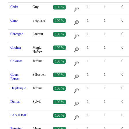
Cadet
Guy
1
1
0
100 %
Cano
Stéphane
1
1
0
100 %
Carcagno
Laurent
1
1
0
100 %
Chohan
Magid
1
1
0
100 %
Hafeez
Colomas
Jérôme
1
1
0
100 %
Cours-
Sébastien
1
1
0
100 %
Barrau
Delplanque
Jérôme
1
1
0
100 %
Dumas
Sylvie
1
1
0
100 %
FANTOME
1
1
0
100 %
Fontaine
Alexy
1
1
0
100 %