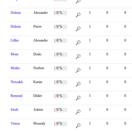
Dubois
Alexandre
0 %
1
0
0
Dubois
Pierre
0 %
1
0
0
Gilles
Alexandre
0 %
1
0
0
Mom
Dodo
0 %
1
0
0
Mothe
Norbert
0 %
1
0
0
Nessakh
Karim
0 %
1
0
0
Remond
Didier
0 %
1
0
0
Strub
Adrien
0 %
1
0
0
Venou
Mouraly
0 %
1
0
0