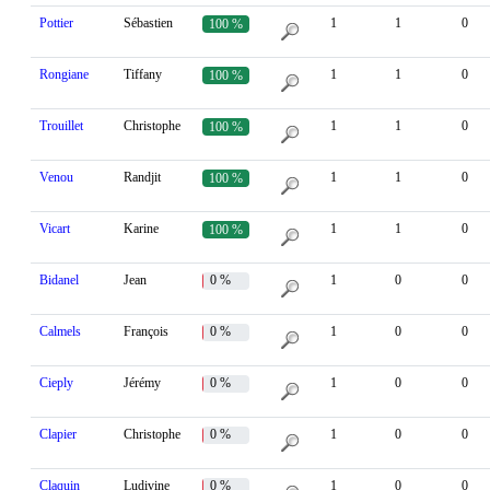
Pottier
Sébastien
1
1
0
100 %
Rongiane
Tiffany
1
1
0
100 %
Trouillet
Christophe
1
1
0
100 %
Venou
Randjit
1
1
0
100 %
Vicart
Karine
1
1
0
100 %
Bidanel
Jean
0 %
1
0
0
Calmels
François
0 %
1
0
0
Cieply
Jérémy
0 %
1
0
0
Clapier
Christophe
0 %
1
0
0
Claquin
Ludivine
0 %
1
0
0