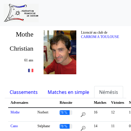
Mothe
Licencié au club de
CARROM A TOULOUSE
Christian
61 ans
Classements
Matches en simple
Némésis
S
Adversaires
Réussite
Matches
Victoires
N
Mothe
Norbert
16
12
1
78 %
Cano
Stéphane
14
11
0
78 %