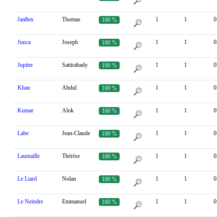
Janßen
Thomas
1
1
0
100 %
Junca
Joseph
1
1
0
100 %
Jupiter
Sattirabady
1
1
0
100 %
Khan
Abdul
1
1
0
100 %
Kumar
Alok
1
1
0
100 %
Labe
Jean-Claude
1
1
0
100 %
Laumaille
Thérèse
1
1
0
100 %
Le Liard
Nolan
1
1
0
100 %
Le Neindre
Emmanuel
1
1
0
100 %