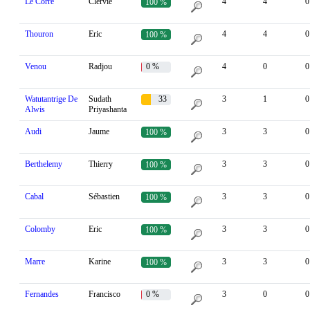
Le Corre
Clervie
4
4
0
100 %
Thouron
Eric
4
4
0
100 %
Venou
Radjou
0 %
4
0
0
Watutantrige De
Sudath
33
3
1
0
Alwis
Priyashanta
%
Audi
Jaume
3
3
0
100 %
Berthelemy
Thierry
3
3
0
100 %
Cabal
Sébastien
3
3
0
100 %
Colomby
Eric
3
3
0
100 %
Marre
Karine
3
3
0
100 %
Fernandes
Francisco
0 %
3
0
0