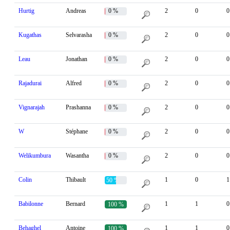
Hurtig
Andreas
0 %
2
0
0
Kugathas
Selvarasha
0 %
2
0
0
Leau
Jonathan
0 %
2
0
0
Rajadurai
Alfred
0 %
2
0
0
Vignarajah
Prashanna
0 %
2
0
0
W
Stéphane
0 %
2
0
0
Welikumbura
Wasantha
0 %
2
0
0
Colin
Thibault
1
0
1
50 %
Babilonne
Bernard
1
1
0
100 %
Behaghel
Antoine
1
1
0
100 %