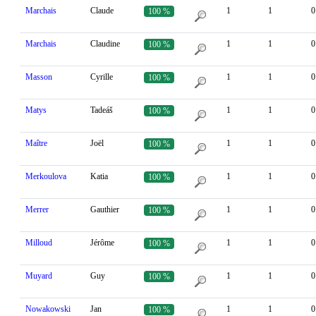
Marchais
Claude
1
1
0
100 %
Marchais
Claudine
1
1
0
100 %
Masson
Cyrille
1
1
0
100 %
Matys
Tadeáš
1
1
0
100 %
Maître
Joël
1
1
0
100 %
Merkoulova
Katia
1
1
0
100 %
Merrer
Gauthier
1
1
0
100 %
Milloud
Jérôme
1
1
0
100 %
Muyard
Guy
1
1
0
100 %
Nowakowski
Jan
1
1
0
100 %