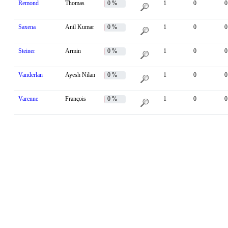
Remond
Thomas
0 %
1
0
0
Saxena
Anil Kumar
0 %
1
0
0
Steiner
Armin
0 %
1
0
0
Vanderlan
Ayesh Nilan
0 %
1
0
0
Varenne
François
0 %
1
0
0