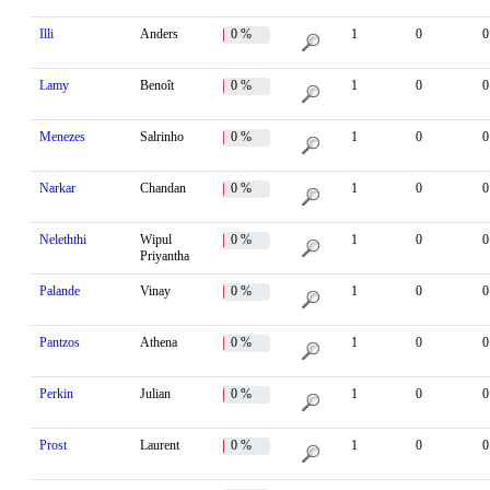
Illi
Anders
0 %
1
0
0
Lamy
Benoît
0 %
1
0
0
Menezes
Salrinho
0 %
1
0
0
Narkar
Chandan
0 %
1
0
0
Neleththi
Wipul
0 %
1
0
0
Priyantha
Palande
Vinay
0 %
1
0
0
Pantzos
Athena
0 %
1
0
0
Perkin
Julian
0 %
1
0
0
Prost
Laurent
0 %
1
0
0