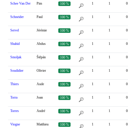
Schee Van Der
Pim
1
1
0
100 %
Schneider
Paul
1
1
0
100 %
Servel
Jérémie
1
1
0
100 %
Shahid
Abdus
1
1
0
100 %
Smoljak
Štěpán
1
1
0
100 %
Soudidier
Olivier
1
1
0
100 %
Thiers
Aude
1
1
0
100 %
Torra
Joan
1
1
0
100 %
Torres
André
1
1
0
100 %
Viogne
Matthieu
1
1
0
100 %