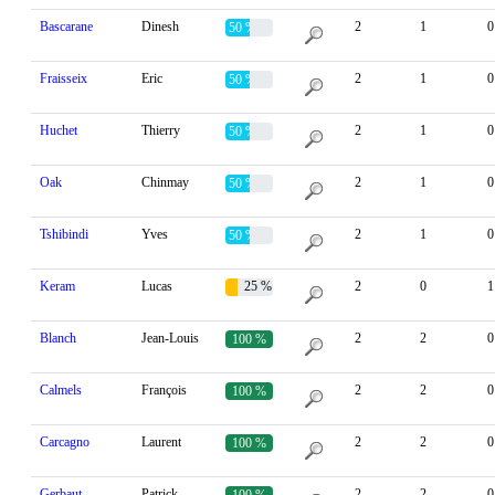
Bascarane
Dinesh
2
1
0
50 %
Fraisseix
Eric
2
1
0
50 %
Huchet
Thierry
2
1
0
50 %
Oak
Chinmay
2
1
0
50 %
Tshibindi
Yves
2
1
0
50 %
Keram
Lucas
25 %
2
0
1
Blanch
Jean-Louis
2
2
0
100 %
Calmels
François
2
2
0
100 %
Carcagno
Laurent
2
2
0
100 %
Gerbaut
Patrick
2
2
0
100 %