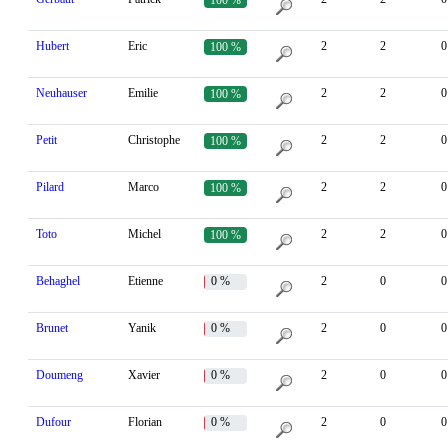
Hubert
Eric
2
2
0
100 %
Neuhauser
Emilie
2
2
0
100 %
Petit
Christophe
2
2
0
100 %
Pilard
Marco
2
2
0
100 %
Toto
Michel
2
2
0
100 %
Behaghel
Etienne
0 %
2
0
0
Brunet
Yanik
0 %
2
0
0
Doumeng
Xavier
0 %
2
0
0
Dufour
Florian
0 %
2
0
0