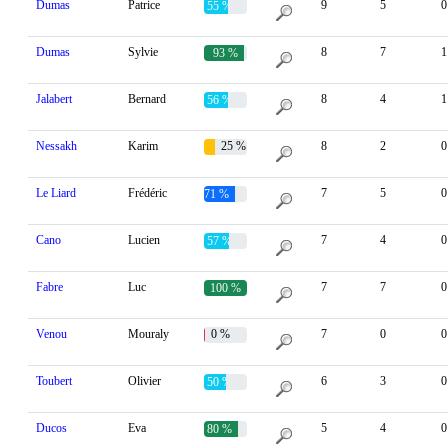
Dumas
Patrice
9
5
0
55 %
Dumas
Sylvie
8
7
1
93 %
Jalabert
Bernard
8
4
1
56 %
Nessakh
Karim
25 %
8
2
0
Le Liard
Frédéric
7
5
0
71 %
Cano
Lucien
7
4
0
57 %
Fabre
Luc
7
7
0
100 %
Venou
Mouraly
0 %
7
0
0
Toubert
Olivier
6
3
0
50 %
Ducos
Eva
5
4
0
80 %