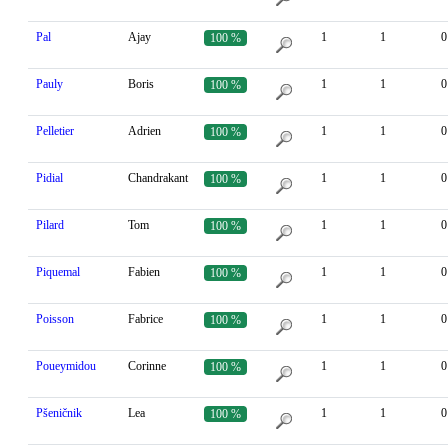
Pal
Ajay
1
1
0
100 %
Pauly
Boris
1
1
0
100 %
Pelletier
Adrien
1
1
0
100 %
Pidial
Chandrakant
1
1
0
100 %
Pilard
Tom
1
1
0
100 %
Piquemal
Fabien
1
1
0
100 %
Poisson
Fabrice
1
1
0
100 %
Poueymidou
Corinne
1
1
0
100 %
Pšeničnik
Lea
1
1
0
100 %