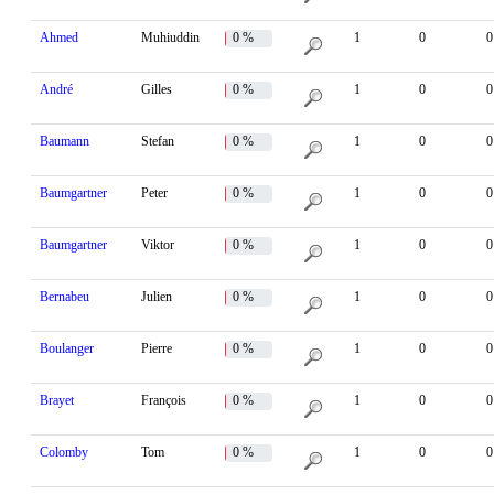
Ahmed
Muhiuddin
0 %
1
0
0
André
Gilles
0 %
1
0
0
Baumann
Stefan
0 %
1
0
0
Baumgartner
Peter
0 %
1
0
0
Baumgartner
Viktor
0 %
1
0
0
Bernabeu
Julien
0 %
1
0
0
Boulanger
Pierre
0 %
1
0
0
Brayet
François
0 %
1
0
0
Colomby
Tom
0 %
1
0
0