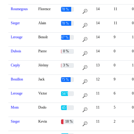
Roumegous
Florence
14
11
0
78 %
Sieger
Alain
14
11
0
78 %
Lerouge
Benoît
14
9
1
67 %
Dubois
Pierre
0 %
14
0
0
Cieply
Jérémy
3 %
13
0
1
Bouillon
Jack
12
9
0
75 %
Lerouge
Victor
11
6
0
54 %
Mom
Dodo
11
5
0
45 %
Sieger
Kevin
18 %
11
2
0