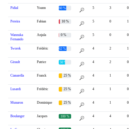
Pidial
Yoann
5
3
0
60 %
Pereira
Fabian
10 %
5
0
1
Wannuka
Anjula
0 %
5
0
0
Fernando
Tworek
Frédéric
4
2
1
62 %
Girault
Patrice
4
2
0
50 %
Cianarella
Franck
25 %
4
1
0
Lusardi
Frédéric
25 %
4
1
0
Munaron
Dominique
25 %
4
1
0
Boulanger
Jacques
4
4
0
100 %