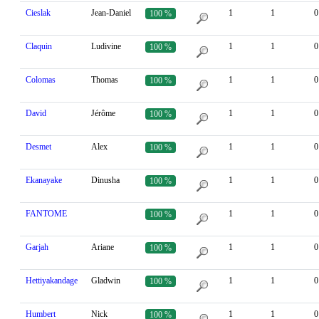
Cieslak
Jean-Daniel
1
1
0
100 %
Claquin
Ludivine
1
1
0
100 %
Colomas
Thomas
1
1
0
100 %
David
Jérôme
1
1
0
100 %
Desmet
Alex
1
1
0
100 %
Ekanayake
Dinusha
1
1
0
100 %
FANTOME
1
1
0
100 %
Garjah
Ariane
1
1
0
100 %
Hettiyakandage
Gladwin
1
1
0
100 %
Humbert
Nick
1
1
0
100 %