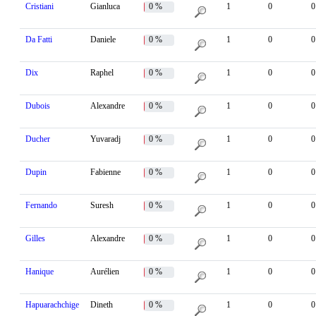
Cristiani
Gianluca
0 %
1
0
0
Da Fatti
Daniele
0 %
1
0
0
Dix
Raphel
0 %
1
0
0
Dubois
Alexandre
0 %
1
0
0
Ducher
Yuvaradj
0 %
1
0
0
Dupin
Fabienne
0 %
1
0
0
Fernando
Suresh
0 %
1
0
0
Gilles
Alexandre
0 %
1
0
0
Hanique
Aurélien
0 %
1
0
0
Hapuarachchige
Dineth
0 %
1
0
0