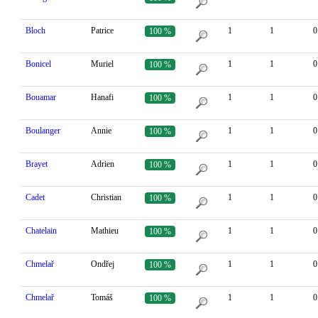
Bloch
Patrice
1
1
0
100 %
Bonicel
Muriel
1
1
0
100 %
Bouamar
Hanafi
1
1
0
100 %
Boulanger
Annie
1
1
0
100 %
Brayet
Adrien
1
1
0
100 %
Cadet
Christian
1
1
0
100 %
Chatelain
Mathieu
1
1
0
100 %
Chmelař
Ondřej
1
1
0
100 %
Chmelař
Tomáš
1
1
0
100 %