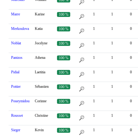
Marre
Karine
1
1
0
100 %
Merkoulova
Katia
1
1
0
100 %
Noblat
Jocelyne
1
1
0
100 %
Pantzos
Athena
1
1
0
100 %
Pidial
Laetitia
1
1
0
100 %
Pottier
Sébastien
1
1
0
100 %
Poueymidou
Corinne
1
1
0
100 %
Rousset
Christine
1
1
0
100 %
Sieger
Kevin
1
1
0
100 %