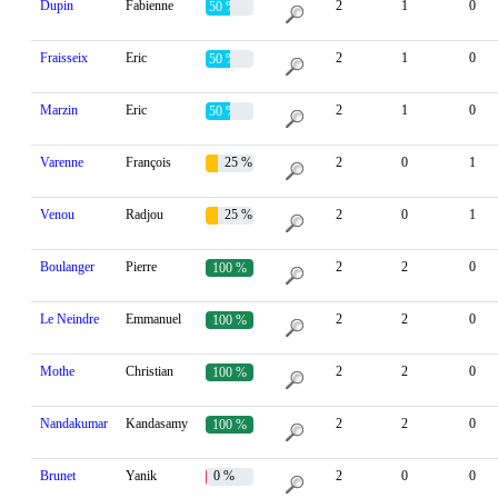
Dupin
Fabienne
2
1
0
50 %
Fraisseix
Eric
2
1
0
50 %
Marzin
Eric
2
1
0
50 %
Varenne
François
25 %
2
0
1
Venou
Radjou
25 %
2
0
1
Boulanger
Pierre
2
2
0
100 %
Le Neindre
Emmanuel
2
2
0
100 %
Mothe
Christian
2
2
0
100 %
Nandakumar
Kandasamy
2
2
0
100 %
Brunet
Yanik
0 %
2
0
0