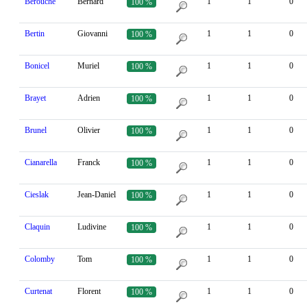
Berouche
Bernard
1
1
0
100 %
Bertin
Giovanni
1
1
0
100 %
Bonicel
Muriel
1
1
0
100 %
Brayet
Adrien
1
1
0
100 %
Brunel
Olivier
1
1
0
100 %
Cianarella
Franck
1
1
0
100 %
Cieslak
Jean-Daniel
1
1
0
100 %
Claquin
Ludivine
1
1
0
100 %
Colomby
Tom
1
1
0
100 %
Curtenat
Florent
1
1
0
100 %