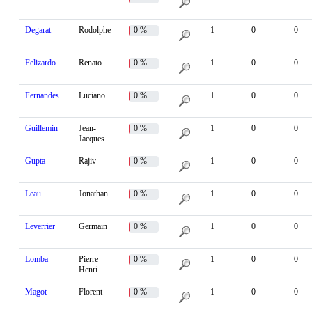
Degarat
Rodolphe
0 %
1
0
0
Felizardo
Renato
0 %
1
0
0
Fernandes
Luciano
0 %
1
0
0
Guillemin
Jean-
0 %
1
0
0
Jacques
Gupta
Rajiv
0 %
1
0
0
Leau
Jonathan
0 %
1
0
0
Leverrier
Germain
0 %
1
0
0
Lomba
Pierre-
0 %
1
0
0
Henri
Magot
Florent
0 %
1
0
0