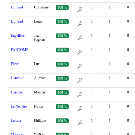
Duffaud
Christiane
1
1
0
100 %
Duffaud
Louis
1
1
0
100 %
Engelibert
Jean-
1
1
0
100 %
Baptiste
FANTOME
1
1
0
100 %
Fabre
Luc
1
1
0
100 %
Hanique
Aurélien
1
1
0
100 %
Harsche
Mandar
1
1
0
100 %
Le Neindre
Ninon
1
1
0
100 %
Lomba
Philippe
1
1
0
100 %
Marchais
William
1
1
0
100 %