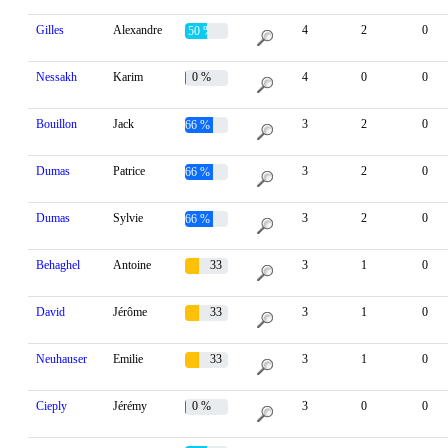
Gilles
Alexandre
4
2
0
50 %
Nessakh
Karim
0 %
4
0
0
Bouillon
Jack
3
2
0
66 %
Dumas
Patrice
3
2
0
66 %
Dumas
Sylvie
3
2
0
66 %
Behaghel
Antoine
33
3
1
0
%
David
Jérôme
33
3
1
0
%
Neuhauser
Emilie
33
3
1
0
%
Cieply
Jérémy
0 %
3
0
0