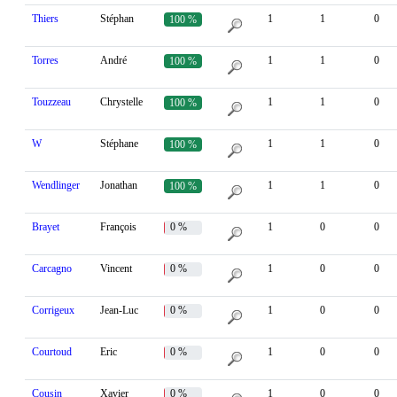
Thiers
Stéphan
1
1
0
100 %
Torres
André
1
1
0
100 %
Touzzeau
Chrystelle
1
1
0
100 %
W
Stéphane
1
1
0
100 %
Wendlinger
Jonathan
1
1
0
100 %
Brayet
François
0 %
1
0
0
Carcagno
Vincent
0 %
1
0
0
Corrigeux
Jean-Luc
0 %
1
0
0
Courtoud
Eric
0 %
1
0
0
Cousin
Xavier
0 %
1
0
0