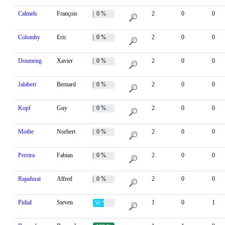
Calmels
François
0 %
2
0
0
Colomby
Eric
0 %
2
0
0
Doumeng
Xavier
0 %
2
0
0
Jalabert
Bernard
0 %
2
0
0
Kopf
Guy
0 %
2
0
0
Mothe
Norbert
0 %
2
0
0
Pereira
Fabian
0 %
2
0
0
Rajadurai
Alfred
0 %
2
0
0
Pidial
Steven
1
0
1
50 %