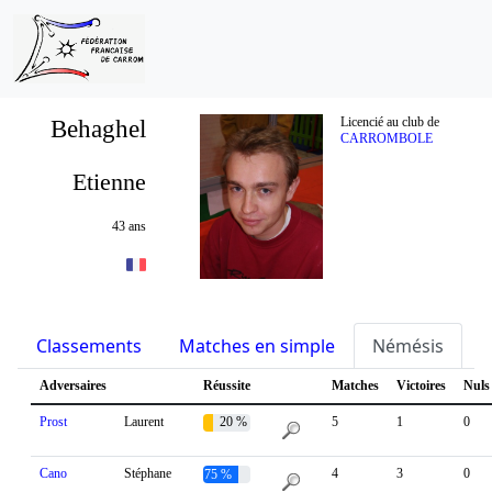
Behaghel
Licencié au club de
CARROMBOLE
Etienne
43 ans
Classements
Matches en simple
Némésis
S
Adversaires
Réussite
Matches
Victoires
Nuls
Prost
Laurent
20 %
5
1
0
Cano
Stéphane
4
3
0
75 %