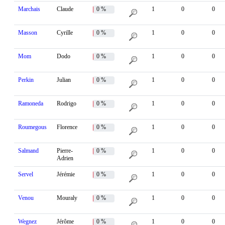
Marchais
Claude
0 %
1
0
0
Masson
Cyrille
0 %
1
0
0
Mom
Dodo
0 %
1
0
0
Perkin
Julian
0 %
1
0
0
Ramoneda
Rodrigo
0 %
1
0
0
Roumegous
Florence
0 %
1
0
0
Salmand
Pierre-
0 %
1
0
0
Adrien
Servel
Jérémie
0 %
1
0
0
Venou
Mouraly
0 %
1
0
0
Wegnez
Jérôme
0 %
1
0
0