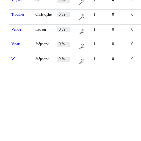
Trouillet
Christophe
0 %
1
0
0
Venou
Radjou
0 %
1
0
0
Vicart
Stéphane
0 %
1
0
0
W
Stéphane
0 %
1
0
0