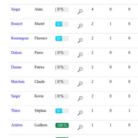
Sieger
Alain
0 %
4
0
0
Bonicel
Muriel
2
1
0
50 %
Roumegous
Florence
2
1
0
50 %
Dubois
Pierre
0 %
2
0
0
Dumas
Patrice
0 %
2
0
0
Marchais
Claude
0 %
2
0
0
Sieger
Kevin
0 %
2
0
0
Thiers
Stéphan
1
0
1
50 %
Artières
Guilhem
1
1
0
100 %