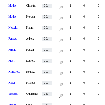
Mothe
Christian
0 %
1
0
0
Mothe
Norbert
0 %
1
0
0
Nessakh
Karim
0 %
1
0
0
Pantzos
Athena
0 %
1
0
0
Pereira
Fabian
0 %
1
0
0
Prost
Laurent
0 %
1
0
0
Ramoneda
Rodrigo
0 %
1
0
0
Riffet
Philippe
0 %
1
0
0
Terrissol
Guillaume
0 %
1
0
0
Tregan
Steve
0 %
1
0
0