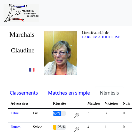
Marchais
Licencié au club de
CARROM A TOULOUSE
Claudine
Classements
Matches en simple
Némésis
S
Adversaires
Réussite
Matches
Victoires
Nuls
Fabre
Luc
5
3
0
60 %
Dumas
Sylvie
25 %
4
1
0