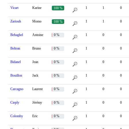
Vicart
Karine
1
1
0
100 %
Zariouh
Momo
1
1
0
100 %
Behaghel
Antoine
0 %
1
0
0
Beltran
Bruno
0 %
1
0
0
Bidanel
Jean
0 %
1
0
0
Bouillon
Jack
0 %
1
0
0
Carcagno
Laurent
0 %
1
0
0
Cieply
Jérémy
0 %
1
0
0
Colomby
Eric
0 %
1
0
0