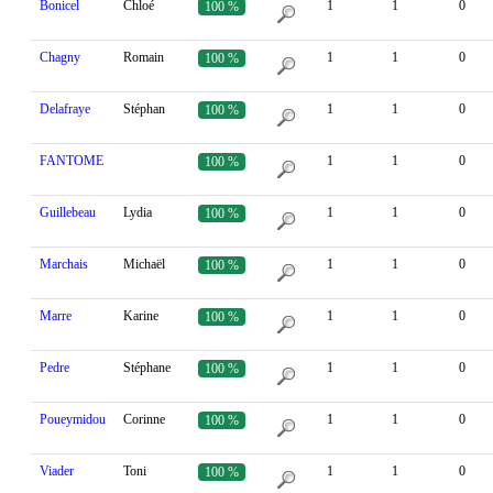
Bonicel
Chloé
1
1
0
100 %
Chagny
Romain
1
1
0
100 %
Delafraye
Stéphan
1
1
0
100 %
FANTOME
1
1
0
100 %
Guillebeau
Lydia
1
1
0
100 %
Marchais
Michaël
1
1
0
100 %
Marre
Karine
1
1
0
100 %
Pedre
Stéphane
1
1
0
100 %
Poueymidou
Corinne
1
1
0
100 %
Viader
Toni
1
1
0
100 %