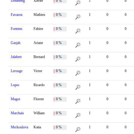
Doumeng
Xavier
0 %
1
0
0
Favaron
Mathieu
0 %
1
0
0
Fortems
Fabien
0 %
1
0
0
Garjah
Ariane
0 %
1
0
0
Jalabert
Bernard
0 %
1
0
0
Lerouge
Victor
0 %
1
0
0
Lopes
Ricardo
0 %
1
0
0
Magot
Florent
0 %
1
0
0
Marchais
William
0 %
1
0
0
Merkoulova
Katia
0 %
1
0
0