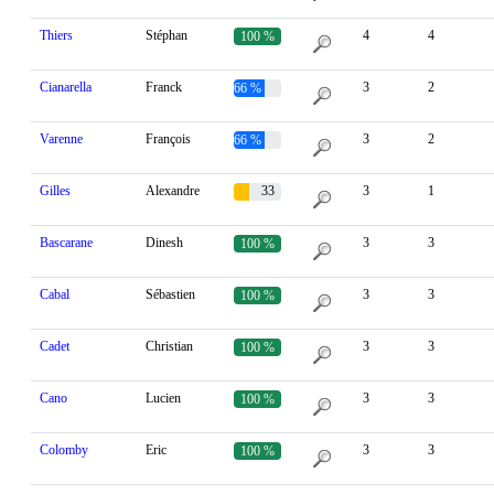
Thiers
Stéphan
4
4
100 %
Cianarella
Franck
3
2
66 %
Varenne
François
3
2
66 %
Gilles
Alexandre
33
3
1
%
Bascarane
Dinesh
3
3
100 %
Cabal
Sébastien
3
3
100 %
Cadet
Christian
3
3
100 %
Cano
Lucien
3
3
100 %
Colomby
Eric
3
3
100 %