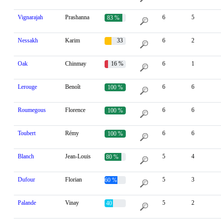
Vignarajah
Prashanna
6
5
83 %
Nessakh
Karim
33
6
2
%
Oak
Chinmay
16 %
6
1
Lerouge
Benoît
6
6
100 %
Roumegous
Florence
6
6
100 %
Toubert
Rémy
6
6
100 %
Blanch
Jean-Louis
5
4
80 %
Dufour
Florian
5
3
60 %
Palande
Vinay
5
2
40 %