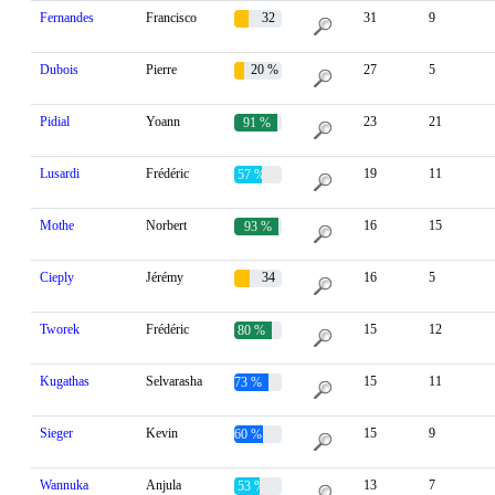
Fernandes
Francisco
32
31
9
%
Dubois
Pierre
20 %
27
5
Pidial
Yoann
23
21
91 %
Lusardi
Frédéric
19
11
57 %
Mothe
Norbert
16
15
93 %
Cieply
Jérémy
34
16
5
%
Tworek
Frédéric
15
12
80 %
Kugathas
Selvarasha
15
11
73 %
Sieger
Kevin
15
9
60 %
Wannuka
Anjula
13
7
53 %