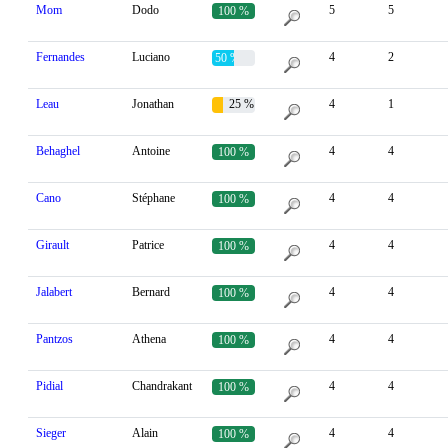
Mom
Dodo
5
5
100 %
Fernandes
Luciano
4
2
50 %
Leau
Jonathan
25 %
4
1
Behaghel
Antoine
4
4
100 %
Cano
Stéphane
4
4
100 %
Girault
Patrice
4
4
100 %
Jalabert
Bernard
4
4
100 %
Pantzos
Athena
4
4
100 %
Pidial
Chandrakant
4
4
100 %
Sieger
Alain
4
4
100 %