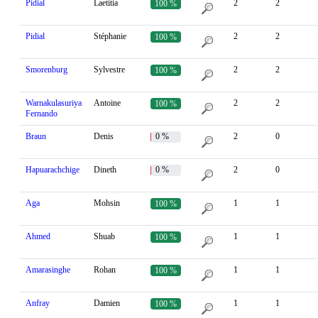
Pidial
Laetitia
2
2
100 %
Pidial
Stéphanie
2
2
100 %
Smorenburg
Sylvestre
2
2
100 %
Warnakulasuriya
Antoine
2
2
100 %
Fernando
Braun
Denis
0 %
2
0
Hapuarachchige
Dineth
0 %
2
0
Aga
Mohsin
1
1
100 %
Ahmed
Shuab
1
1
100 %
Amarasinghe
Rohan
1
1
100 %
Anfray
Damien
1
1
100 %