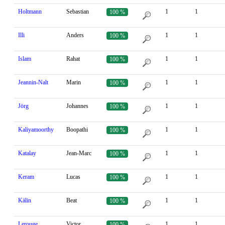
Holtmann
Sebastian
1
1
100 %
Illi
Anders
1
1
100 %
Islam
Rahat
1
1
100 %
Jeannin-Nalt
Marin
1
1
100 %
Jörg
Johannes
1
1
100 %
Kaliyamoorthy
Boopathi
1
1
100 %
Katalay
Jean-Marc
1
1
100 %
Keram
Lucas
1
1
100 %
Kälin
Beat
1
1
100 %
Lerouge
Victor
1
1
100 %