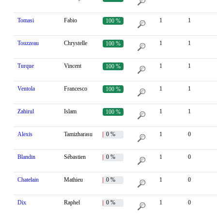
Tomasi
Fabio
1
1
100 %
Touzzeau
Chrystelle
1
1
100 %
Turque
Vincent
1
1
100 %
Ventola
Francesco
1
1
100 %
Zahirul
Islam
1
1
100 %
Alexis
Tamizharasu
0 %
1
0
Blandin
Sébastien
0 %
1
0
Chatelain
Mathieu
0 %
1
0
Dix
Raphel
0 %
1
0