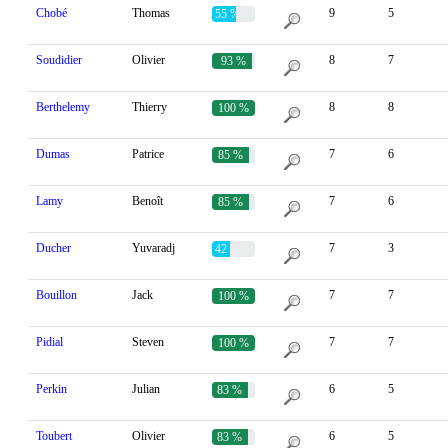
Chobé
Thomas
9
5
55 %
Soudidier
Olivier
8
7
93 %
Berthelemy
Thierry
8
8
100 %
Dumas
Patrice
7
6
85 %
Lamy
Benoît
7
6
85 %
Ducher
Yuvaradj
7
3
42 %
Bouillon
Jack
7
7
100 %
Pidial
Steven
7
7
100 %
Perkin
Julian
6
5
83 %
Toubert
Olivier
6
5
83 %