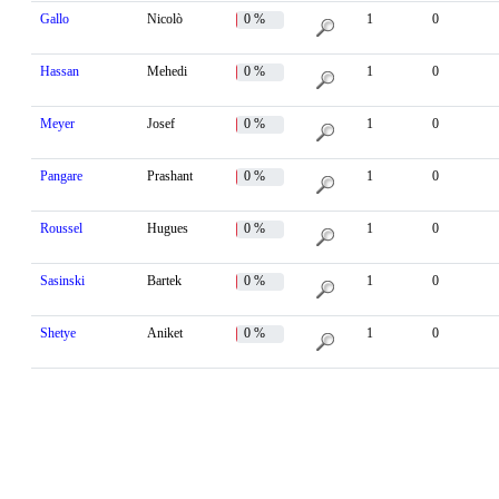
Gallo
Nicolò
0 %
1
0
Hassan
Mehedi
0 %
1
0
Meyer
Josef
0 %
1
0
Pangare
Prashant
0 %
1
0
Roussel
Hugues
0 %
1
0
Sasinski
Bartek
0 %
1
0
Shetye
Aniket
0 %
1
0