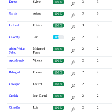
Dumas
Sylvie
3
3
100 %
Garjah
Ariane
3
3
100 %
Le Liard
Frédéric
3
3
100 %
Colomby
Tom
2
1
50 %
Abdul Wahab
Mohamed
2
2
100 %
Saheb
Feroz
Appadouraiv
Vincent
2
2
100 %
Behaghel
Etienne
2
2
100 %
Carcagno
Laurent
2
2
100 %
Cieslak
Jean-Daniel
2
2
100 %
Cimetière
Loïc
2
2
100 %