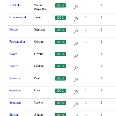
Neleththi
Wipul
1
1
100 %
Priyantha
Nowakowski
Jakub
1
1
100 %
Poisson
Stéphane
1
1
100 %
Poueymidou
Corinne
1
1
100 %
Rayer
Gérard
1
1
100 %
Robert
Frédéric
1
1
100 %
Schneider
Paul
1
1
100 %
Schneider
Uwe
1
1
100 %
Schuman
Valérie
1
1
100 %
Stoclin
Antony
1
1
100 %