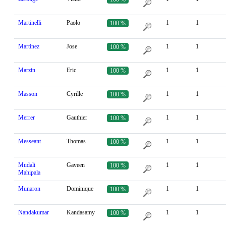
Martinelli
Paolo
1
1
100 %
Martinez
Jose
1
1
100 %
Marzin
Eric
1
1
100 %
Masson
Cyrille
1
1
100 %
Merrer
Gauthier
1
1
100 %
Messeant
Thomas
1
1
100 %
Mudali
Gaveen
1
1
100 %
Mahipala
Munaron
Dominique
1
1
100 %
Nandakumar
Kandasamy
1
1
100 %