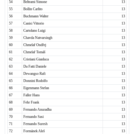
54
Beltrami Simone
13
55
Bollin Carlito
13
56
Buchmann Walter
13
57
Canisi Vittorio
13
58
Cartolano Luigi
13
59
Chavda Natvarsingh
13
60
Chmelař Ondřej
13
61
Chmelař Tomáš
13
62
Cristiani Gianluca
13
63
Da Fatti Daniele
13
64
Dewangso Rafi
13
65
Donnini Rodolfo
13
66
Eigenmann Stefan
13
67
Faller Hans
13
68
Fehr Frank
13
69
Fernando Anuradha
13
70
Fernando Sasi
13
71
Fernando Suresh
13
72
Formánek Aleš
13