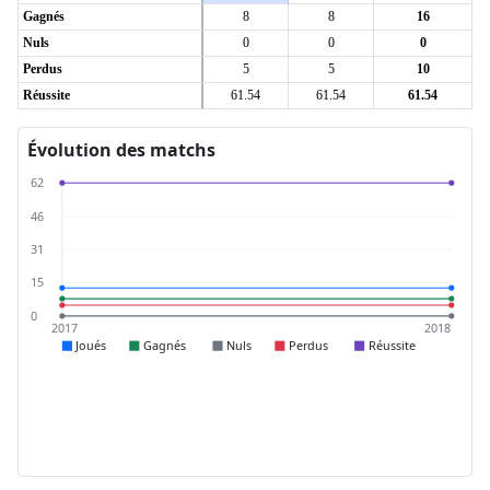
Gagnés
8
8
16
Nuls
0
0
0
Perdus
5
5
10
Réussite
61.54
61.54
61.54
Évolution des matchs
62
46
31
15
0
2017
2018
Joués
Gagnés
Nuls
Perdus
Réussite