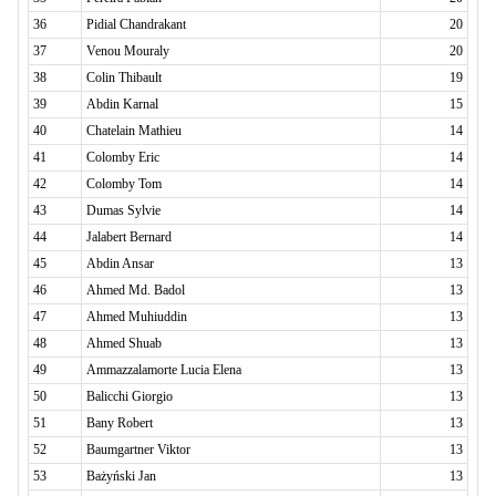
36
Pidial Chandrakant
20
37
Venou Mouraly
20
38
Colin Thibault
19
39
Abdin Karnal
15
40
Chatelain Mathieu
14
41
Colomby Eric
14
42
Colomby Tom
14
43
Dumas Sylvie
14
44
Jalabert Bernard
14
45
Abdin Ansar
13
46
Ahmed Md. Badol
13
47
Ahmed Muhiuddin
13
48
Ahmed Shuab
13
49
Ammazzalamorte Lucia Elena
13
50
Balicchi Giorgio
13
51
Bany Robert
13
52
Baumgartner Viktor
13
53
Bażyński Jan
13