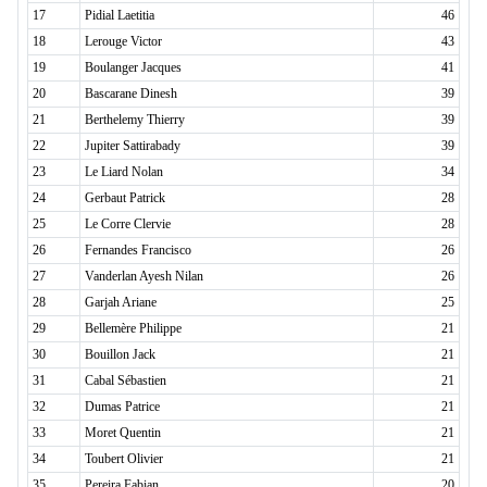
17
Pidial Laetitia
46
18
Lerouge Victor
43
19
Boulanger Jacques
41
20
Bascarane Dinesh
39
21
Berthelemy Thierry
39
22
Jupiter Sattirabady
39
23
Le Liard Nolan
34
24
Gerbaut Patrick
28
25
Le Corre Clervie
28
26
Fernandes Francisco
26
27
Vanderlan Ayesh Nilan
26
28
Garjah Ariane
25
29
Bellemère Philippe
21
30
Bouillon Jack
21
31
Cabal Sébastien
21
32
Dumas Patrice
21
33
Moret Quentin
21
34
Toubert Olivier
21
35
Pereira Fabian
20