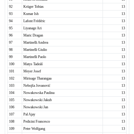
92
Krüger Tobias
13
93
Kumar Ish
13
94
Lafont Frédéric
13
95
Liyanage Ari
13
96
Maric Dragan
13
97
Martinelli Andrea
13
98
Martinelli Giulio
13
99
Martinelli Paolo
13
100
Matys Tadeáš
13
101
Meyer Josef
13
102
Mirisage Tharangaa
13
103
Nebojša Jovanović
13
104
Nowakowska Paulina
13
105
Nowakowski Jakub
13
106
Nowakowski Jan
13
107
Pal Ajay
13
108
Pedicini Francesco
13
109
Peter Wolfgang
13