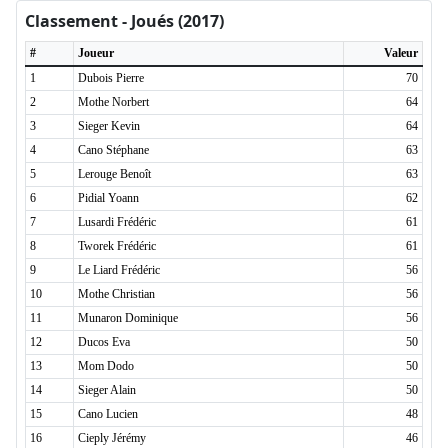
Classement - Joués (2017)
#
Joueur
Valeur
1
Dubois Pierre
70
2
Mothe Norbert
64
3
Sieger Kevin
64
4
Cano Stéphane
63
5
Lerouge Benoît
63
6
Pidial Yoann
62
7
Lusardi Frédéric
61
8
Tworek Frédéric
61
9
Le Liard Frédéric
56
10
Mothe Christian
56
11
Munaron Dominique
56
12
Ducos Eva
50
13
Mom Dodo
50
14
Sieger Alain
50
15
Cano Lucien
48
16
Cieply Jérémy
46