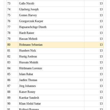
73
Gallo Nicolò
13
74
Glasberg Joseph
13
75
Gomes Harvey
13
76
Grzegorczuk Kacper
13
77
Hapuarachchige Dineth
13
78
Hardt Rainer
13
79
Hassan Mehedi
13
80
Holtmann Sebastian
13
81
Humbert Nick
13
82
Hurtig Andreas
13
83
Hussain Mukith
13
84
Hürlimann Lorenzo
13
85
Islam Rahat
13
86
Janßen Thomas
13
87
Jörg Johannes
13
88
Kaiser Ronny
13
89
Karekar Sandesh
13
90
Khan Abdul Sattar
13
91
Králová Romana
13