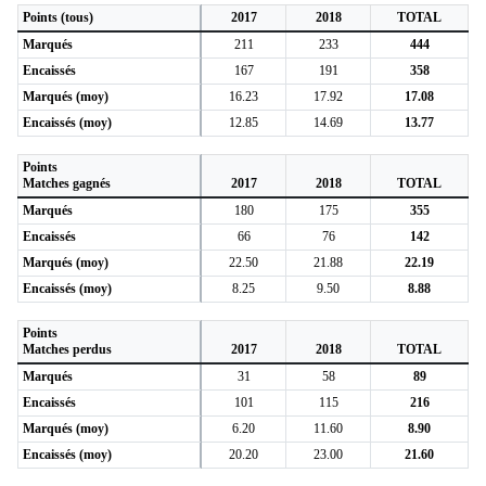
Points (tous)
2017
2018
TOTAL
Marqués
211
233
444
Encaissés
167
191
358
Marqués (moy)
16.23
17.92
17.08
Encaissés (moy)
12.85
14.69
13.77
Points
Matches gagnés
2017
2018
TOTAL
Marqués
180
175
355
Encaissés
66
76
142
Marqués (moy)
22.50
21.88
22.19
Encaissés (moy)
8.25
9.50
8.88
Points
Matches perdus
2017
2018
TOTAL
Marqués
31
58
89
Encaissés
101
115
216
Marqués (moy)
6.20
11.60
8.90
Encaissés (moy)
20.20
23.00
21.60