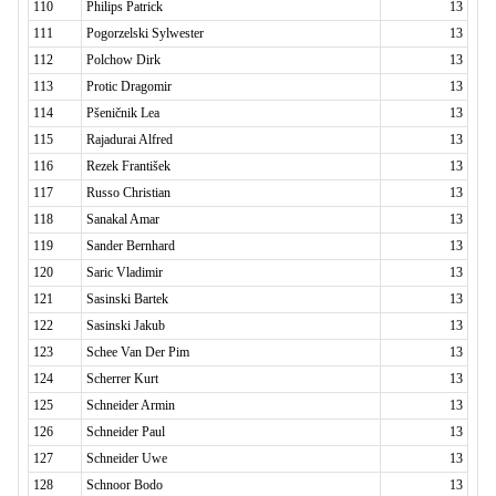
110
Philips Patrick
13
111
Pogorzelski Sylwester
13
112
Polchow Dirk
13
113
Protic Dragomir
13
114
Pšeničnik Lea
13
115
Rajadurai Alfred
13
116
Rezek František
13
117
Russo Christian
13
118
Sanakal Amar
13
119
Sander Bernhard
13
120
Saric Vladimir
13
121
Sasinski Bartek
13
122
Sasinski Jakub
13
123
Schee Van Der Pim
13
124
Scherrer Kurt
13
125
Schneider Armin
13
126
Schneider Paul
13
127
Schneider Uwe
13
128
Schnoor Bodo
13