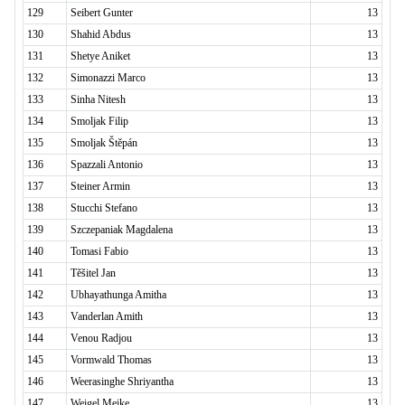
129
Seibert Gunter
13
130
Shahid Abdus
13
131
Shetye Aniket
13
132
Simonazzi Marco
13
133
Sinha Nitesh
13
134
Smoljak Filip
13
135
Smoljak Štěpán
13
136
Spazzali Antonio
13
137
Steiner Armin
13
138
Stucchi Stefano
13
139
Szczepaniak Magdalena
13
140
Tomasi Fabio
13
141
Těšitel Jan
13
142
Ubhayathunga Amitha
13
143
Vanderlan Amith
13
144
Venou Radjou
13
145
Vormwald Thomas
13
146
Weerasinghe Shriyantha
13
147
Weigel Meike
13