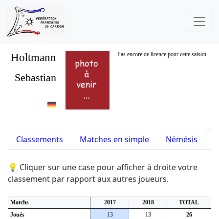
Holtmann
Pas encore de licence pour cette saison
Sebastian
Classements
Matches en simple
Némésis
S
💡 Cliquer sur une case pour afficher à droite votre
classement par rapport aux autres joueurs.
Matchs
2017
2018
TOTAL
Joués
13
13
26