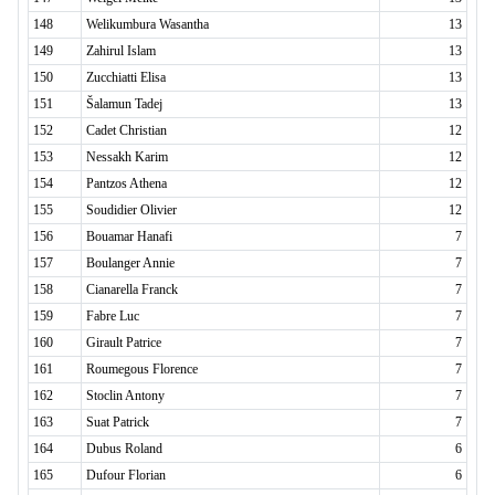
148
Welikumbura Wasantha
13
149
Zahirul Islam
13
150
Zucchiatti Elisa
13
151
Šalamun Tadej
13
152
Cadet Christian
12
153
Nessakh Karim
12
154
Pantzos Athena
12
155
Soudidier Olivier
12
156
Bouamar Hanafi
7
157
Boulanger Annie
7
158
Cianarella Franck
7
159
Fabre Luc
7
160
Girault Patrice
7
161
Roumegous Florence
7
162
Stoclin Antony
7
163
Suat Patrick
7
164
Dubus Roland
6
165
Dufour Florian
6