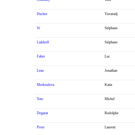
Ducher
Yuvaradj
W
Stéphane
Liakhoff
Stéphane
Fabre
Luc
Leau
Jonathan
Merkoulova
Katia
Toto
Michel
Degarat
Rodolphe
Prost
Laurent