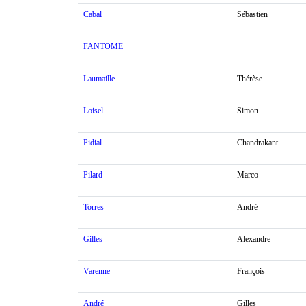
Cabal
Sébastien
FANTOME
Laumaille
Thérèse
Loisel
Simon
Pidial
Chandrakant
Pilard
Marco
Torres
André
Gilles
Alexandre
Varenne
François
André
Gilles