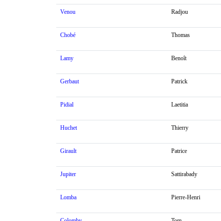
Venou
Radjou
Chobé
Thomas
Lamy
Benoît
Gerbaut
Patrick
Pidial
Laetitia
Huchet
Thierry
Girault
Patrice
Jupiter
Sattirabady
Lomba
Pierre-Henri
Colomby
Tom