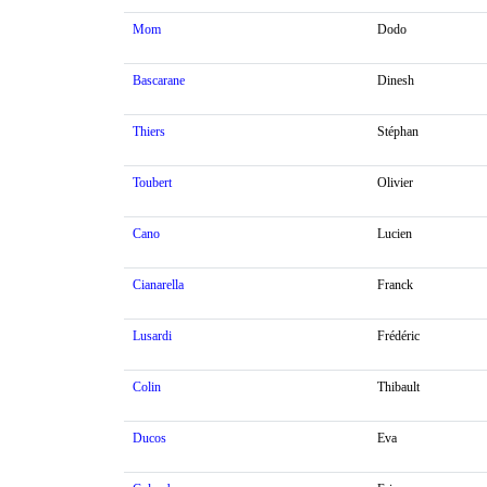
Mom
Dodo
Bascarane
Dinesh
Thiers
Stéphan
Toubert
Olivier
Cano
Lucien
Cianarella
Franck
Lusardi
Frédéric
Colin
Thibault
Ducos
Eva