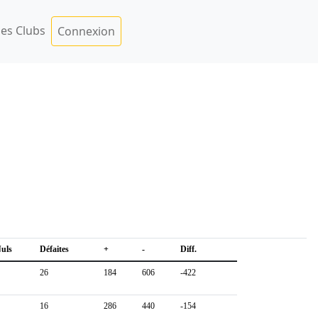
es Clubs
Connexion
uls
Défaites
+
-
Diff.
26
184
606
-422
16
286
440
-154