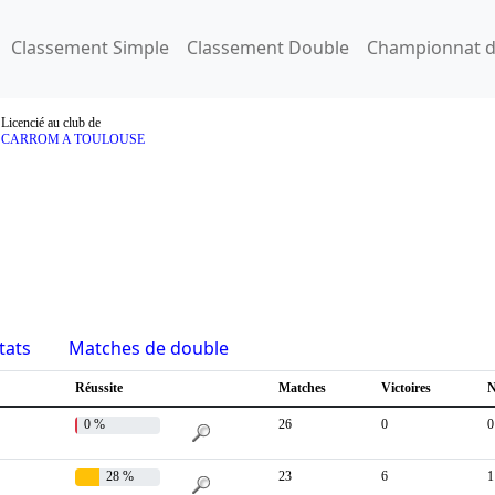
Classement Simple
Classement Double
Championnat d
Licencié au club de
CARROM A TOULOUSE
tats
Matches de double
Réussite
Matches
Victoires
N
0 %
26
0
0
28 %
23
6
1