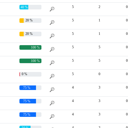
5
2
0
40 %
20 %
5
1
0
20 %
5
1
0
5
5
0
100 %
5
5
0
100 %
0 %
5
0
0
4
3
0
75 %
4
3
0
75 %
4
3
0
75 %
4
2
0
50 %