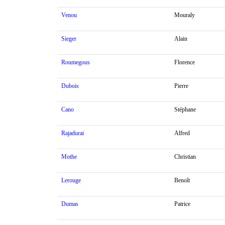
Venou
Mouraly
Sieger
Alain
Roumegous
Florence
Dubois
Pierre
Cano
Stéphane
Rajadurai
Alfred
Mothe
Christian
Lerouge
Benoît
Dumas
Patrice