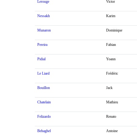
Lerouge
Victor
Nessakh
Karim
Munaron
Dominique
Pereira
Fabian
Pidial
Yoann
Le Liard
Frédéric
Bouillon
Jack
Chatelain
Mathieu
Felizardo
Renato
Behaghel
Antoine