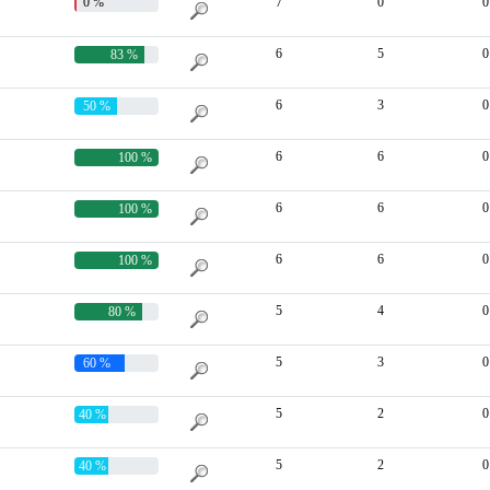
0 %
7
0
0
6
5
0
83 %
6
3
0
50 %
6
6
0
100 %
6
6
0
100 %
6
6
0
100 %
5
4
0
80 %
5
3
0
60 %
5
2
0
40 %
5
2
0
40 %