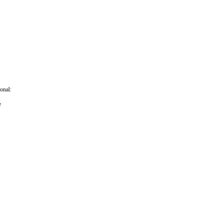
onal:
e