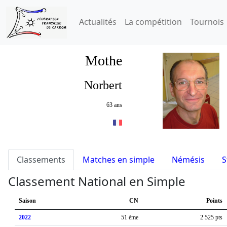
Actualités
La compétition
Tournois
Mothe
Norbert
63 ans
Classements
Matches en simple
Némésis
S
Classement National en Simple
Saison
CN
Points
2022
51 ème
2 525 pts