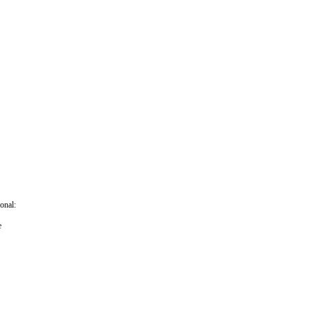
onal:
e