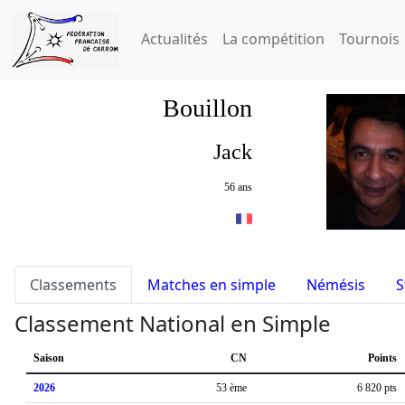
Actualités
La compétition
Tournois
Bouillon
Jack
56 ans
Classements
Matches en simple
Némésis
S
Classement National en Simple
Saison
CN
Points
2026
53 ème
6 820 pts