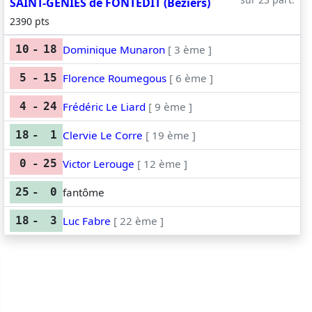
SAINT-GENIES de FONTEDIT (Béziers)
2390 pts
Dominique Munaron
[ 3 ème ]
10
-
18
Florence Roumegous
[ 6 ème ]
5
-
15
Frédéric Le Liard
[ 9 ème ]
4
-
24
Clervie Le Corre
[ 19 ème ]
18
-
1
Victor Lerouge
[ 12 ème ]
0
-
25
fantôme
25
-
0
Luc Fabre
[ 22 ème ]
18
-
3