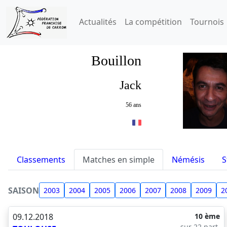
Actualités
La compétition
Tournois
Bouillon
Jack
56 ans
Classements
Matches en simple
Némésis
S
SAISON
2003
2004
2005
2006
2007
2008
2009
2
09.12.2018
10 ème
sur 22 part.