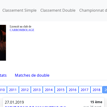
Classement Simple
Classement Double
Championnat d
Licencié au club de
CARROMBOLAGE
tats
Matches de double
010
2011
2012
2013
2014
2015
2016
2017
2018
2
27.01.2019
15 ème
sur 26 part.