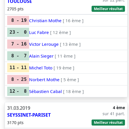
TOULOUSE
2705 pts
Meilleur résultat
Christian Mothe
[ 16 ème ]
8
-
19
Luc Fabre
[ 12 ème ]
23
-
0
Victor Lerouge
[ 13 ème ]
7
-
16
Alain Sieger
[ 11 ème ]
8
-
7
Michel Toto
[ 19 ème ]
11
-
11
Norbert Mothe
[ 5 ème ]
8
-
25
Sébastien Cabal
[ 18 ème ]
12
-
8
31.03.2019
4 ème
sur 41 part.
SEYSSINET-PARISET
3170 pts
Meilleur résultat