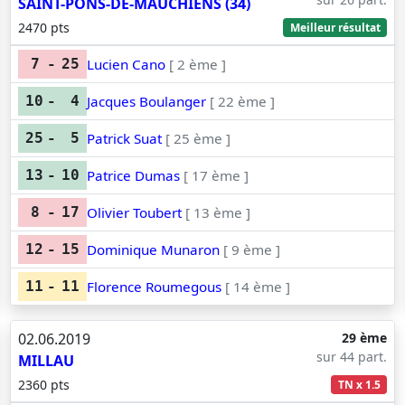
SAINT-PONS-DE-MAUCHIENS (34)
2470 pts
Meilleur résultat
Lucien Cano
[ 2 ème ]
7
-
25
Jacques Boulanger
[ 22 ème ]
10
-
4
Patrick Suat
[ 25 ème ]
25
-
5
Patrice Dumas
[ 17 ème ]
13
-
10
Olivier Toubert
[ 13 ème ]
8
-
17
Dominique Munaron
[ 9 ème ]
12
-
15
Florence Roumegous
[ 14 ème ]
11
-
11
02.06.2019
29 ème
sur 44 part.
MILLAU
2360 pts
TN x 1.5