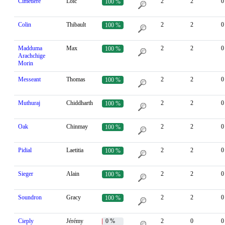
Cimetière
Loïc
2
2
0
100 %
Colin
Thibault
2
2
0
100 %
Madduma
Max
2
2
0
100 %
Arachchige
Morin
Messeant
Thomas
2
2
0
100 %
Muthuraj
Chiddharth
2
2
0
100 %
Oak
Chinmay
2
2
0
100 %
Pidial
Laetitia
2
2
0
100 %
Sieger
Alain
2
2
0
100 %
Soundron
Gracy
2
2
0
100 %
Cieply
Jérémy
0 %
2
0
0