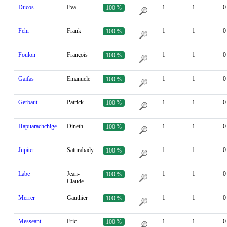
Ducos
Eva
1
1
0
100 %
Fehr
Frank
1
1
0
100 %
Foulon
François
1
1
0
100 %
Gaifas
Emanuele
1
1
0
100 %
Gerbaut
Patrick
1
1
0
100 %
Hapuarachchige
Dineth
1
1
0
100 %
Jupiter
Sattirabady
1
1
0
100 %
Labe
Jean-
1
1
0
100 %
Claude
Merrer
Gauthier
1
1
0
100 %
Messeant
Eric
1
1
0
100 %