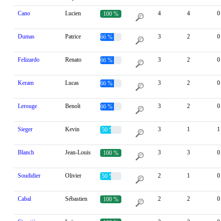
Cano
Lucien
4
4
0
100 %
Dumas
Patrice
3
2
0
66 %
Felizardo
Renato
3
2
0
66 %
Keram
Lucas
3
2
0
66 %
Lerouge
Benoît
3
2
0
66 %
Sieger
Kevin
3
1
1
50 %
Blanch
Jean-Louis
3
3
0
100 %
Soudidier
Olivier
2
1
0
50 %
Cabal
Sébastien
2
2
0
100 %