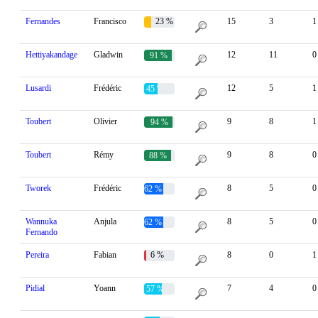
Fernandes
Francisco
23 %
15
3
1
Hettiyakandage
Gladwin
12
11
0
91 %
Lusardi
Frédéric
12
5
1
45 %
Toubert
Olivier
9
8
1
94 %
Toubert
Rémy
9
8
0
88 %
Tworek
Frédéric
8
5
0
62 %
Wannuka
Anjula
8
5
0
62 %
Fernando
Pereira
Fabian
6 %
8
0
1
Pidial
Yoann
7
4
0
57 %