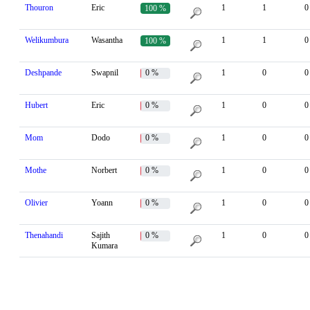
Thouron
Eric
1
1
0
100 %
Welikumbura
Wasantha
1
1
0
100 %
Deshpande
Swapnil
0 %
1
0
0
Hubert
Eric
0 %
1
0
0
Mom
Dodo
0 %
1
0
0
Mothe
Norbert
0 %
1
0
0
Olivier
Yoann
0 %
1
0
0
Thenahandi
Sajith
0 %
1
0
0
Kumara