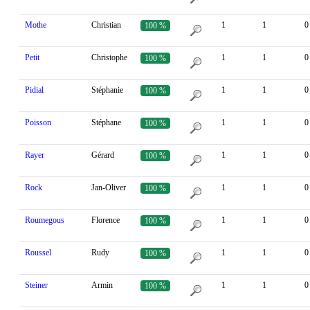
Mothe
Christian
1
1
0
100 %
Petit
Christophe
1
1
0
100 %
Pidial
Stéphanie
1
1
0
100 %
Poisson
Stéphane
1
1
0
100 %
Rayer
Gérard
1
1
0
100 %
Rock
Jan-Oliver
1
1
0
100 %
Roumegous
Florence
1
1
0
100 %
Roussel
Rudy
1
1
0
100 %
Steiner
Armin
1
1
0
100 %