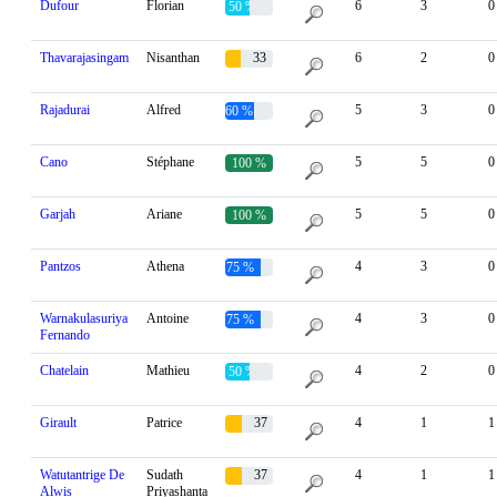
Dufour
Florian
6
3
0
50 %
Thavarajasingam
Nisanthan
33
6
2
0
%
Rajadurai
Alfred
5
3
0
60 %
Cano
Stéphane
5
5
0
100 %
Garjah
Ariane
5
5
0
100 %
Pantzos
Athena
4
3
0
75 %
Warnakulasuriya
Antoine
4
3
0
75 %
Fernando
Chatelain
Mathieu
4
2
0
50 %
Girault
Patrice
37
4
1
1
%
Watutantrige De
Sudath
37
4
1
1
Alwis
Priyashanta
%