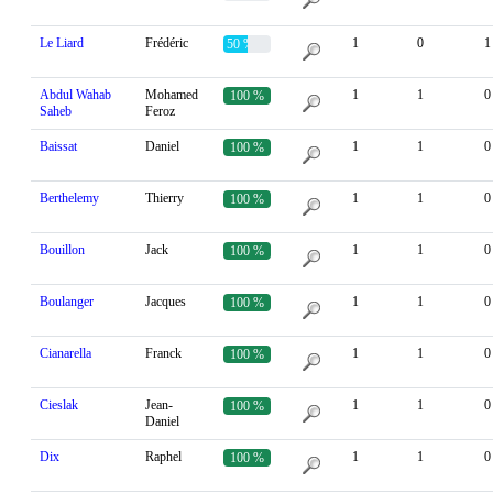
Le Liard
Frédéric
1
0
1
50 %
Abdul Wahab
Mohamed
1
1
0
100 %
Saheb
Feroz
Baissat
Daniel
1
1
0
100 %
Berthelemy
Thierry
1
1
0
100 %
Bouillon
Jack
1
1
0
100 %
Boulanger
Jacques
1
1
0
100 %
Cianarella
Franck
1
1
0
100 %
Cieslak
Jean-
1
1
0
100 %
Daniel
Dix
Raphel
1
1
0
100 %