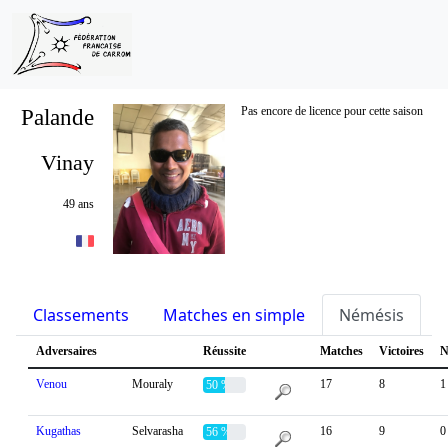
Palande
Pas encore de licence pour cette saison
Vinay
49 ans
Classements
Matches en simple
Némésis
S
Adversaires
Réussite
Matches
Victoires
N
Venou
Mouraly
17
8
1
50 %
Kugathas
Selvarasha
16
9
0
56 %