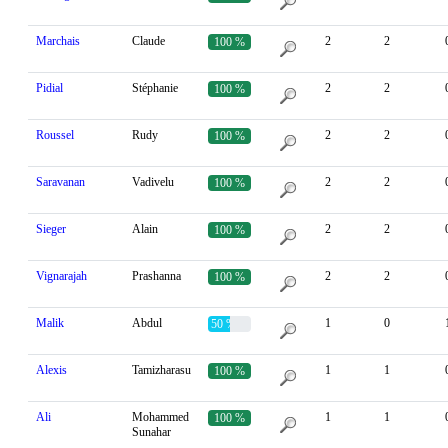
Marchais
Claude
2
2
100 %
Pidial
Stéphanie
2
2
100 %
Roussel
Rudy
2
2
100 %
Saravanan
Vadivelu
2
2
100 %
Sieger
Alain
2
2
100 %
Vignarajah
Prashanna
2
2
100 %
Malik
Abdul
1
0
50 %
Alexis
Tamizharasu
1
1
100 %
Ali
Mohammed
1
1
100 %
Sunahar