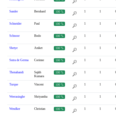
Sander
Bernhard
1
1
100 %
Schneider
Paul
1
1
100 %
Schnoor
Bodo
1
1
100 %
Shetye
Aniket
1
1
100 %
Sutra de Germa
Corinne
1
1
100 %
Thenahandi
Sajith
1
1
100 %
Kumara
Turque
Vincent
1
1
100 %
Weerasinghe
Shriyantha
1
1
100 %
Wendker
Christian
1
1
100 %