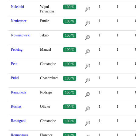
Neleththi
Wipul
1
1
100 %
Priyantha
Neuhauser
Emilie
1
1
100 %
Nowakowski
Jakub
1
1
100 %
Pelleing
Manuel
1
1
100 %
Petit
Christophe
1
1
100 %
Pidial
Chandrakant
1
1
100 %
Ramoneda
Rodrigo
1
1
100 %
Rochas
Olivier
1
1
100 %
Rossignol
Christophe
1
1
100 %
Roumegous
Florence
1
1
100 %