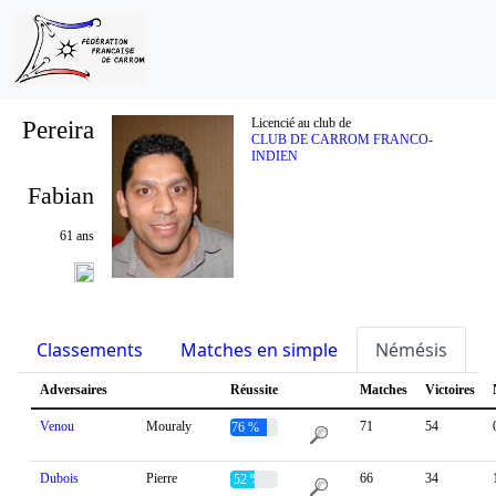
Pereira
Licencié au club de
CLUB DE CARROM FRANCO-
INDIEN
Fabian
61 ans
Classements
Matches en simple
Némésis
S
Adversaires
Réussite
Matches
Victoires
Venou
Mouraly
71
54
76 %
Dubois
Pierre
66
34
52 %