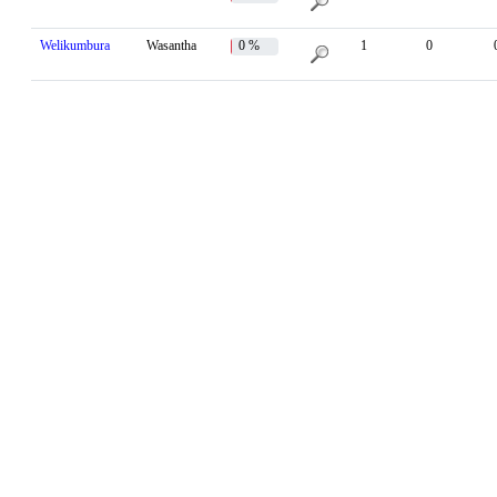
Welikumbura
Wasantha
0 %
1
0