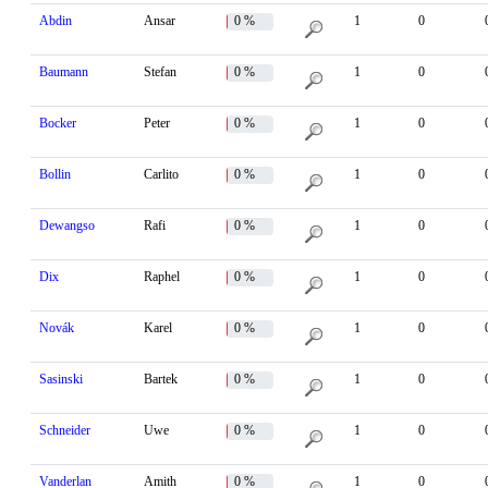
Abdin
Ansar
0 %
1
0
Baumann
Stefan
0 %
1
0
Bocker
Peter
0 %
1
0
Bollin
Carlito
0 %
1
0
Dewangso
Rafi
0 %
1
0
Dix
Raphel
0 %
1
0
Novák
Karel
0 %
1
0
Sasinski
Bartek
0 %
1
0
Schneider
Uwe
0 %
1
0
Vanderlan
Amith
0 %
1
0