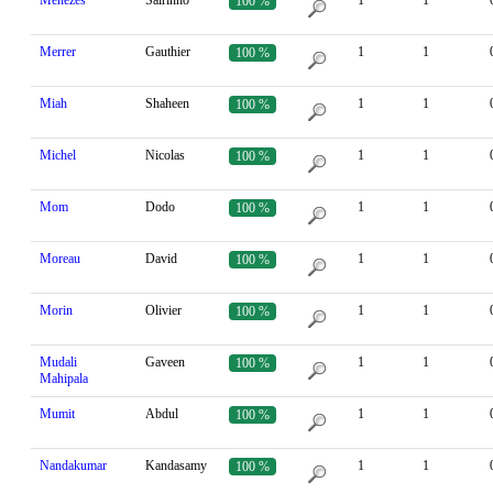
Menezes
Salrinho
1
1
100 %
Merrer
Gauthier
1
1
100 %
Miah
Shaheen
1
1
100 %
Michel
Nicolas
1
1
100 %
Mom
Dodo
1
1
100 %
Moreau
David
1
1
100 %
Morin
Olivier
1
1
100 %
Mudali
Gaveen
1
1
100 %
Mahipala
Mumit
Abdul
1
1
100 %
Nandakumar
Kandasamy
1
1
100 %