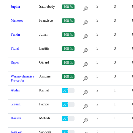
Jupiter
Sattirabady
3
3
100 %
Menezes
Francisco
3
3
100 %
Perkin
Julian
3
3
100 %
Pidial
Laetitia
3
3
100 %
Rayer
Gérard
3
3
100 %
Warnakulasuriya
Antoine
3
3
100 %
Fernando
Abdin
Karnal
2
1
50 %
Girault
Patrice
2
1
50 %
Hassan
Mehedi
2
1
50 %
Karekar
Sandesh
2
1
50 %