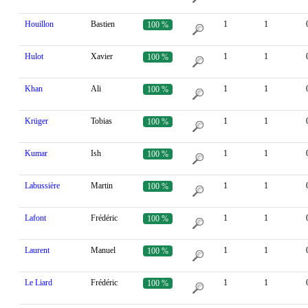
Houillon
Bastien
1
1
100 %
Hulot
Xavier
1
1
100 %
Khan
Ali
1
1
100 %
Krüger
Tobias
1
1
100 %
Kumar
Ish
1
1
100 %
Labussière
Martin
1
1
100 %
Lafont
Frédéric
1
1
100 %
Laurent
Manuel
1
1
100 %
Le Liard
Frédéric
1
1
100 %