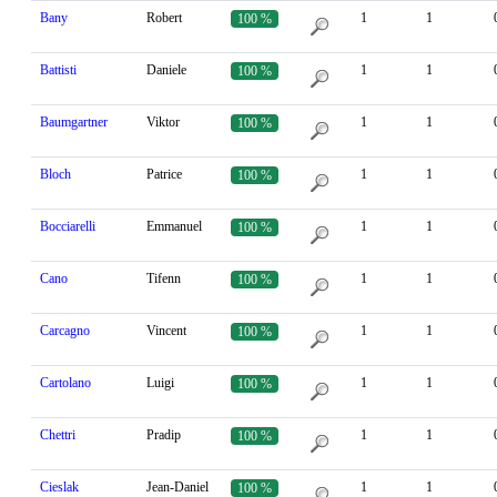
Bany
Robert
1
1
100 %
Battisti
Daniele
1
1
100 %
Baumgartner
Viktor
1
1
100 %
Bloch
Patrice
1
1
100 %
Bocciarelli
Emmanuel
1
1
100 %
Cano
Tifenn
1
1
100 %
Carcagno
Vincent
1
1
100 %
Cartolano
Luigi
1
1
100 %
Chettri
Pradip
1
1
100 %
Cieslak
Jean-Daniel
1
1
100 %