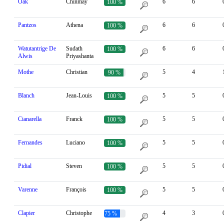
Oak
Chinmay
6
6
100 %
Pantzos
Athena
6
6
100 %
Watutantrige De
Sudath
6
6
100 %
Alwis
Priyashanta
Mothe
Christian
5
4
90 %
Blanch
Jean-Louis
5
5
100 %
Cianarella
Franck
5
5
100 %
Fernandes
Luciano
5
5
100 %
Pidial
Steven
5
5
100 %
Varenne
François
5
5
100 %
Clapier
Christophe
4
3
75 %