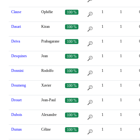
Clause
Ophélie
1
1
100 %
Dasari
Kiran
1
1
100 %
Deiva
Prabagarane
1
1
100 %
Desquines
Jean
1
1
100 %
Donnini
Rodolfo
1
1
100 %
Doumeng
Xavier
1
1
100 %
Drouet
Jean-Paul
1
1
100 %
Dubois
Alexandre
1
1
100 %
Dumas
Céline
1
1
100 %