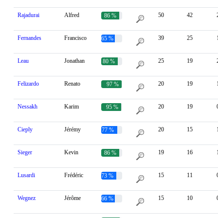
Rajadurai
Alfred
50
42
86 %
Fernandes
Francisco
39
25
65 %
Leau
Jonathan
25
19
80 %
Felizardo
Renato
20
19
97 %
Nessakh
Karim
20
19
95 %
Cieply
Jérémy
20
15
77 %
Sieger
Kevin
19
16
86 %
Lusardi
Frédéric
15
11
73 %
Wegnez
Jérôme
15
10
66 %