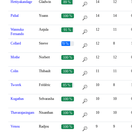
Hettiyakandage
Gladwin
14
12
89 %
Pidial
Yoann
14
14
100 %
Wannuka
Anjula
12
11
91 %
Fernando
Collard
Steeve
12
8
70 %
Mothe
Norbert
12
12
100 %
Colin
Thibault
11
11
100 %
Tworek
Frédéric
10
8
85 %
Kugathas
Selvarasha
10
10
100 %
Thavarajasingam
Nisanthan
10
10
100 %
Venou
Radjou
9
9
100 %