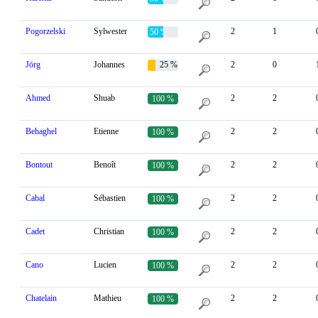
Pogorzelski
Sylwester
2
1
50 %
Jörg
Johannes
25 %
2
0
Ahmed
Shuab
2
2
100 %
Behaghel
Etienne
2
2
100 %
Bontout
Benoît
2
2
100 %
Cabal
Sébastien
2
2
100 %
Cadet
Christian
2
2
100 %
Cano
Lucien
2
2
100 %
Chatelain
Mathieu
2
2
100 %