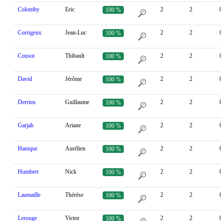
Colomby
Eric
2
2
100 %
Corrigeux
Jean-Luc
2
2
100 %
Cousot
Thibault
2
2
100 %
David
Jérôme
2
2
100 %
Derrien
Guillaume
2
2
100 %
Garjah
Ariane
2
2
100 %
Hanique
Aurélien
2
2
100 %
Humbert
Nick
2
2
100 %
Laumaille
Thérèse
2
2
100 %
Lerouge
Victor
2
2
100 %