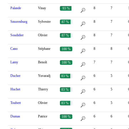
Palande
Vinay
8
7
93 %
Smorenburg
Sylvestre
8
7
87 %
Soudidier
Olivier
8
7
87 %
Cano
Stéphane
8
8
100 %
Lamy
Benoît
7
7
100 %
Ducher
Yuvaradj
6
5
83 %
Huchet
Thierry
6
5
83 %
Toubert
Olivier
6
5
83 %
Dumas
Patrice
6
6
100 %