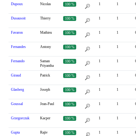
Dupoux
Nicolas
1
1
100 %
Dusausoit
Thierry
1
1
100 %
Favaron
Mathieu
1
1
100 %
Fernandes
Antony
1
1
100 %
Fernando
Saman
1
1
100 %
Priyantha
Giraud
Patrick
1
1
100 %
Glasberg
Joseph
1
1
100 %
Goussal
Jean-Paul
1
1
100 %
Grzegorczuk
Kacper
1
1
100 %
Gupta
Rajiv
1
1
100 %