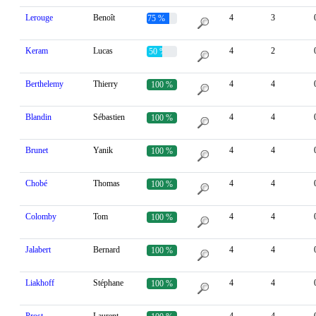
Lerouge
Benoît
4
3
75 %
Keram
Lucas
4
2
50 %
Berthelemy
Thierry
4
4
100 %
Blandin
Sébastien
4
4
100 %
Brunet
Yanik
4
4
100 %
Chobé
Thomas
4
4
100 %
Colomby
Tom
4
4
100 %
Jalabert
Bernard
4
4
100 %
Liakhoff
Stéphane
4
4
100 %