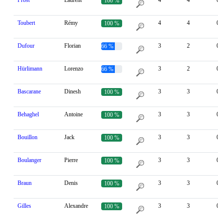
Prost
Laurent
4
4
100 %
Toubert
Rémy
4
4
100 %
Dufour
Florian
3
2
66 %
Hürlimann
Lorenzo
3
2
66 %
Bascarane
Dinesh
3
3
100 %
Behaghel
Antoine
3
3
100 %
Bouillon
Jack
3
3
100 %
Boulanger
Pierre
3
3
100 %
Braun
Denis
3
3
100 %
Gilles
Alexandre
3
3
100 %