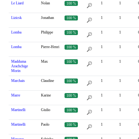
Le Liard
Nolan
1
1
100 %
Lizicsk
Jonathan
1
1
100 %
Lomba
Philippe
1
1
100 %
Lomba
Pierre-Henri
1
1
100 %
Madduma
Max
1
1
100 %
Arachchige
Morin
Marchais
Claudine
1
1
100 %
Marre
Karine
1
1
100 %
Martinelli
Giulio
1
1
100 %
Martinelli
Paolo
1
1
100 %