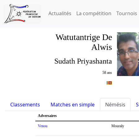
Actualités
La compétition
Tournois
Watutantrige De
Alwis
Sudath Priyashanta
58 ans
Classements
Matches en simple
Némésis
S
Adversaires
Venou
Mouraly