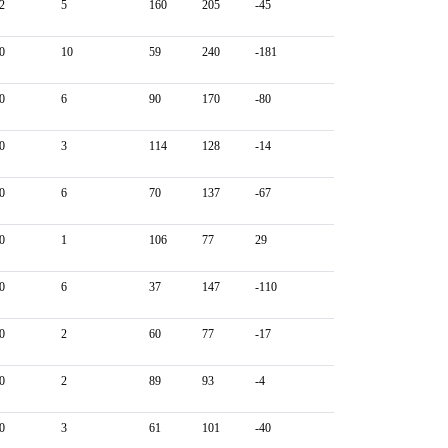
2
5
160
205
-45
0
10
59
240
-181
0
6
90
170
-80
0
3
114
128
-14
0
6
70
137
-67
0
1
106
77
29
0
6
37
147
-110
0
2
60
77
-17
0
2
89
93
-4
0
3
61
101
-40