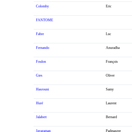
Colomby
Eric
FANTOME
Fabre
Luc
Fernando
Anuradha
Foulon
François
Gies
Oliver
Hasrouni
Samy
Huré
Laurent
Jalabert
Bernard
Jayaraman
Padmasree