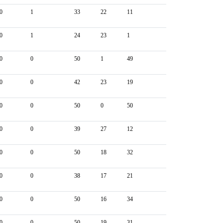
0
1
33
22
11
0
1
24
23
1
0
0
50
1
49
0
0
42
23
19
0
0
50
0
50
0
0
39
27
12
0
0
50
18
32
0
0
38
17
21
0
0
50
16
34
0
0
50
19
31