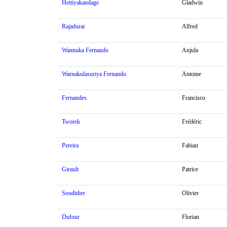
Hettiyakandage
Gladwin
Rajadurai
Alfred
Wannuka Fernando
Anjula
Warnakulasuriya Fernando
Antoine
Fernandes
Francisco
Tworek
Frédéric
Pereira
Fabian
Girault
Patrice
Soudidier
Olivier
Dufour
Florian