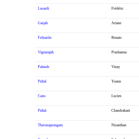
Lusardi
Frédéric
Garjah
Ariane
Felizardo
Renato
Vignarajah
Prashanna
Palande
Vinay
Pidial
Yoann
Cano
Lucien
Pidial
Chandrakant
Thavarajasingam
Nisanthan