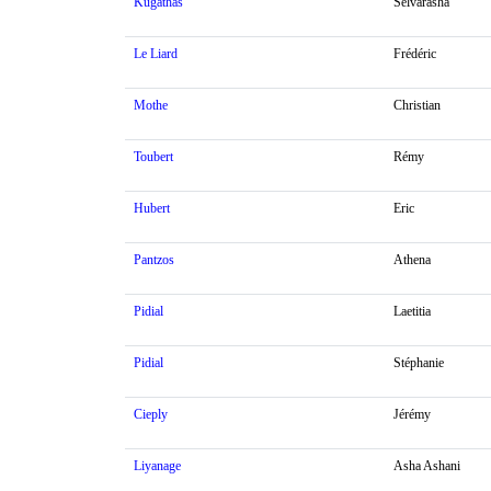
Kugathas
Selvarasha
Le Liard
Frédéric
Mothe
Christian
Toubert
Rémy
Hubert
Eric
Pantzos
Athena
Pidial
Laetitia
Pidial
Stéphanie
Cieply
Jérémy
Liyanage
Asha Ashani