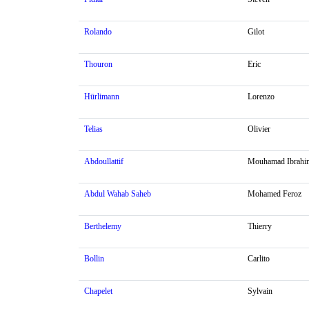
Rolando
Gilot
Thouron
Eric
Hürlimann
Lorenzo
Telias
Olivier
Abdoullattif
Mouhamad Ibrahi
Abdul Wahab Saheb
Mohamed Feroz
Berthelemy
Thierry
Bollin
Carlito
Chapelet
Sylvain