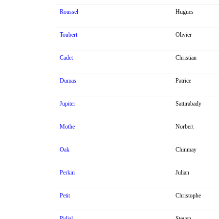
Roussel
Hugues
Toubert
Olivier
Cadet
Christian
Dumas
Patrice
Jupiter
Sattirabady
Mothe
Norbert
Oak
Chinmay
Perkin
Julian
Petit
Christophe
Pidial
Steven