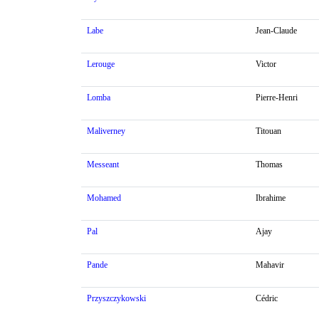
Labe
Jean-Claude
Lerouge
Victor
Lomba
Pierre-Henri
Maliverney
Titouan
Messeant
Thomas
Mohamed
Ibrahime
Pal
Ajay
Pande
Mahavir
Przyszczykowski
Cédric