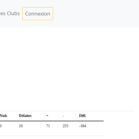
es Clubs
Connexion
Nuls
Défaites
+
-
Diff.
0
10
71
255
-184