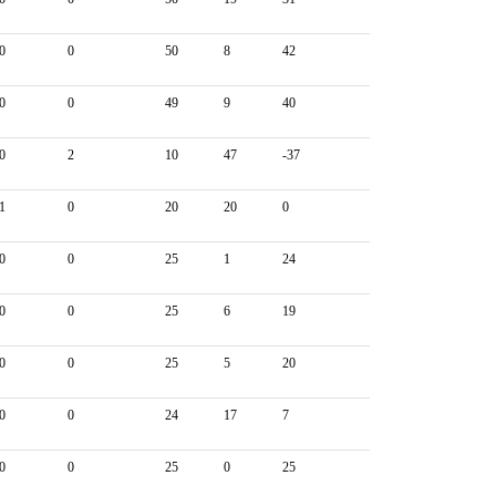
0
0
50
8
42
0
0
49
9
40
0
2
10
47
-37
1
0
20
20
0
0
0
25
1
24
0
0
25
6
19
0
0
25
5
20
0
0
24
17
7
0
0
25
0
25