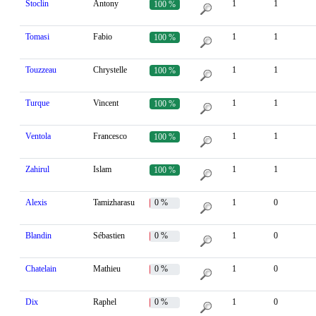
Stoclin
Antony
1
1
100 %
Tomasi
Fabio
1
1
100 %
Touzzeau
Chrystelle
1
1
100 %
Turque
Vincent
1
1
100 %
Ventola
Francesco
1
1
100 %
Zahirul
Islam
1
1
100 %
Alexis
Tamizharasu
0 %
1
0
Blandin
Sébastien
0 %
1
0
Chatelain
Mathieu
0 %
1
0
Dix
Raphel
0 %
1
0