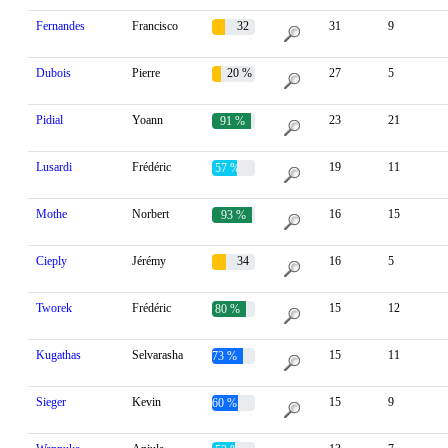
Fernandes
Francisco
32
31
9
%
Dubois
Pierre
20 %
27
5
Pidial
Yoann
23
21
91 %
Lusardi
Frédéric
19
11
57 %
Mothe
Norbert
16
15
93 %
Cieply
Jérémy
34
16
5
%
Tworek
Frédéric
15
12
80 %
Kugathas
Selvarasha
15
11
73 %
Sieger
Kevin
15
9
60 %