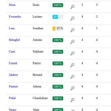
Mom
Dodo
5
5
100 %
Fernandes
Luciano
4
2
50 %
Leau
Jonathan
25 %
4
1
Behaghel
Antoine
4
4
100 %
Cano
Stéphane
4
4
100 %
Girault
Patrice
4
4
100 %
Jalabert
Bernard
4
4
100 %
Pantzos
Athena
4
4
100 %
Pidial
Chandrakant
4
4
100 %
Sieger
Alain
4
4
100 %