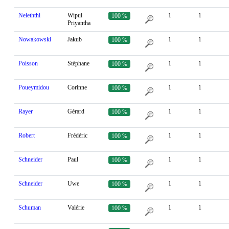
Neleththi
Wipul
1
1
100 %
Priyantha
Nowakowski
Jakub
1
1
100 %
Poisson
Stéphane
1
1
100 %
Poueymidou
Corinne
1
1
100 %
Rayer
Gérard
1
1
100 %
Robert
Frédéric
1
1
100 %
Schneider
Paul
1
1
100 %
Schneider
Uwe
1
1
100 %
Schuman
Valérie
1
1
100 %