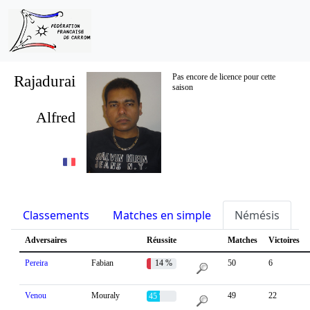
Rajadurai
Pas encore de licence pour cette
saison
Alfred
Classements
Matches en simple
Némésis
S
Adversaires
Réussite
Matches
Victoires
Pereira
Fabian
14 %
50
6
Venou
Mouraly
49
22
45 %