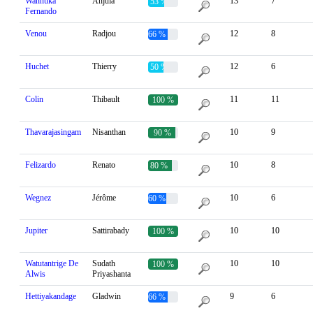
Wannuka
Anjula
13
7
53 %
Fernando
Venou
Radjou
12
8
66 %
Huchet
Thierry
12
6
50 %
Colin
Thibault
11
11
100 %
Thavarajasingam
Nisanthan
10
9
90 %
Felizardo
Renato
10
8
80 %
Wegnez
Jérôme
10
6
60 %
Jupiter
Sattirabady
10
10
100 %
Watutantrige De
Sudath
10
10
100 %
Alwis
Priyashanta
Hettiyakandage
Gladwin
9
6
66 %