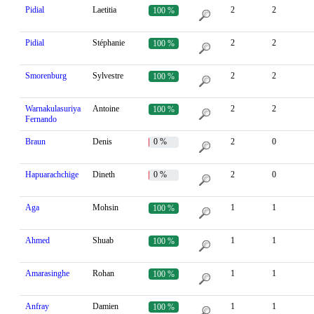
Pidial
Laetitia
2
2
100 %
Pidial
Stéphanie
2
2
100 %
Smorenburg
Sylvestre
2
2
100 %
Warnakulasuriya
Antoine
2
2
100 %
Fernando
Braun
Denis
0 %
2
0
Hapuarachchige
Dineth
0 %
2
0
Aga
Mohsin
1
1
100 %
Ahmed
Shuab
1
1
100 %
Amarasinghe
Rohan
1
1
100 %
Anfray
Damien
1
1
100 %