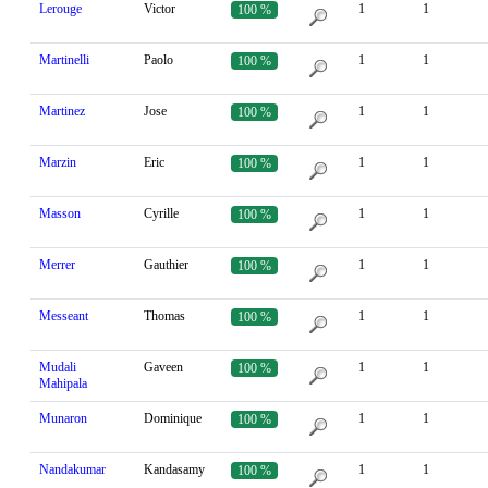
Lerouge
Victor
1
1
100 %
Martinelli
Paolo
1
1
100 %
Martinez
Jose
1
1
100 %
Marzin
Eric
1
1
100 %
Masson
Cyrille
1
1
100 %
Merrer
Gauthier
1
1
100 %
Messeant
Thomas
1
1
100 %
Mudali
Gaveen
1
1
100 %
Mahipala
Munaron
Dominique
1
1
100 %
Nandakumar
Kandasamy
1
1
100 %