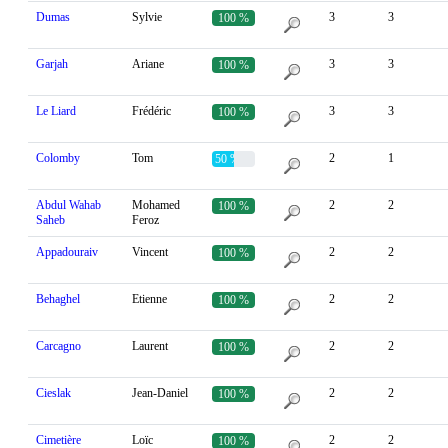
Dumas
Sylvie
3
3
100 %
Garjah
Ariane
3
3
100 %
Le Liard
Frédéric
3
3
100 %
Colomby
Tom
2
1
50 %
Abdul Wahab
Mohamed
2
2
100 %
Saheb
Feroz
Appadouraiv
Vincent
2
2
100 %
Behaghel
Etienne
2
2
100 %
Carcagno
Laurent
2
2
100 %
Cieslak
Jean-Daniel
2
2
100 %
Cimetière
Loïc
2
2
100 %