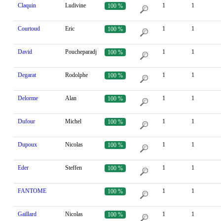
Claquin
Ludivine
1
1
100 %
Courtoud
Eric
1
1
100 %
David
Poucheparadj
1
1
100 %
Degarat
Rodolphe
1
1
100 %
Delorme
Alan
1
1
100 %
Dufour
Michel
1
1
100 %
Dupoux
Nicolas
1
1
100 %
Eder
Steffen
1
1
100 %
FANTOME
1
1
100 %
Gaillard
Nicolas
1
1
100 %