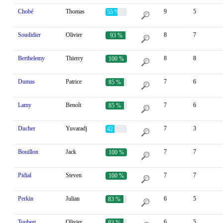
Chobé
Thomas
9
5
55 %
Soudidier
Olivier
8
7
93 %
Berthelemy
Thierry
8
8
100 %
Dumas
Patrice
7
6
85 %
Lamy
Benoît
7
6
85 %
Ducher
Yuvaradj
7
3
42 %
Bouillon
Jack
7
7
100 %
Pidial
Steven
7
7
100 %
Perkin
Julian
6
5
83 %
Toubert
Olivier
6
5
83 %