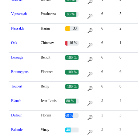
Vignarajah
Prashanna
6
5
83 %
Nessakh
Karim
33
6
2
%
Oak
Chinmay
16 %
6
1
Lerouge
Benoît
6
6
100 %
Roumegous
Florence
6
6
100 %
Toubert
Rémy
6
6
100 %
Blanch
Jean-Louis
5
4
80 %
Dufour
Florian
5
3
60 %
Palande
Vinay
5
2
40 %