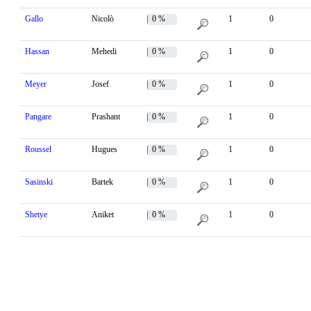
Gallo
Nicolò
0 %
1
0
Hassan
Mehedi
0 %
1
0
Meyer
Josef
0 %
1
0
Pangare
Prashant
0 %
1
0
Roussel
Hugues
0 %
1
0
Sasinski
Bartek
0 %
1
0
Shetye
Aniket
0 %
1
0