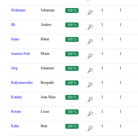
Holtmann
Sebastian
1
1
100 %
Illi
Anders
1
1
100 %
Islam
Rahat
1
1
100 %
Jeannin-Nalt
Marin
1
1
100 %
Jörg
Johannes
1
1
100 %
Kaliyamoorthy
Boopathi
1
1
100 %
Katalay
Jean-Marc
1
1
100 %
Keram
Lucas
1
1
100 %
Kälin
Beat
1
1
100 %