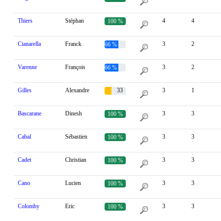
Thiers
Stéphan
4
4
100 %
Cianarella
Franck
3
2
66 %
Varenne
François
3
2
66 %
Gilles
Alexandre
33
3
1
%
Bascarane
Dinesh
3
3
100 %
Cabal
Sébastien
3
3
100 %
Cadet
Christian
3
3
100 %
Cano
Lucien
3
3
100 %
Colomby
Eric
3
3
100 %