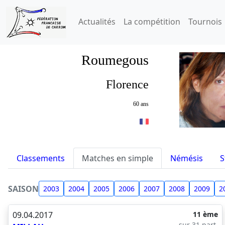
Actualités
La compétition
Tournois
Roumegous
Florence
60 ans
Classements
Matches en simple
Némésis
S
SAISON
2003
2004
2005
2006
2007
2008
2009
2
09.04.2017
11 ème
sur 31 part.