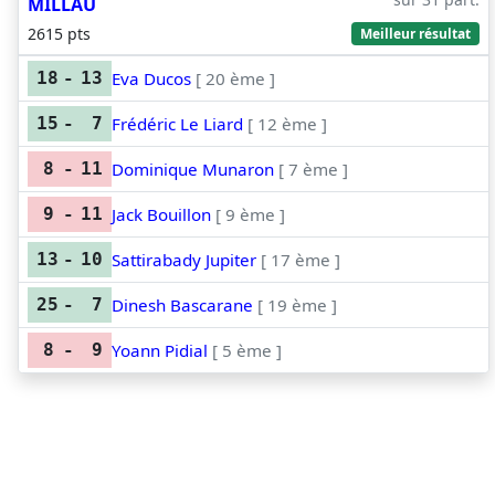
MILLAU
2615 pts
Meilleur résultat
Eva Ducos
[ 20 ème ]
18
-
13
Frédéric Le Liard
[ 12 ème ]
15
-
7
Dominique Munaron
[ 7 ème ]
8
-
11
Jack Bouillon
[ 9 ème ]
9
-
11
Sattirabady Jupiter
[ 17 ème ]
13
-
10
Dinesh Bascarane
[ 19 ème ]
25
-
7
Yoann Pidial
[ 5 ème ]
8
-
9