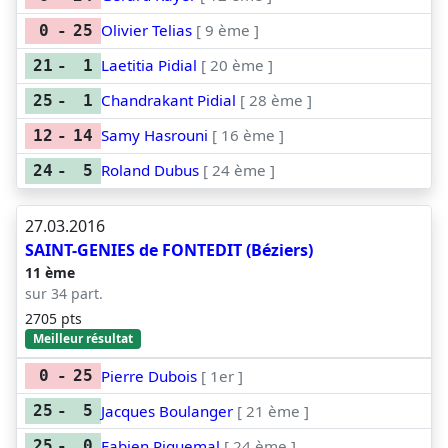
Olivier Telias
[ 9 ème ]
0
-
25
Laetitia Pidial
[ 20 ème ]
21
-
1
Chandrakant Pidial
[ 28 ème ]
25
-
1
Samy Hasrouni
[ 16 ème ]
12
-
14
Roland Dubus
[ 24 ème ]
24
-
5
27.03.2016
SAINT-GENIES de FONTEDIT (Béziers)
11 ème
sur 34 part.
2705 pts
Meilleur résultat
Pierre Dubois
[ 1er ]
0
-
25
Jacques Boulanger
[ 21 ème ]
25
-
5
Fabien Piquemal
[ 24 ème ]
25
-
0