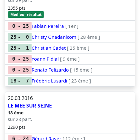
sur 29 part.
2355 pts
Meilleur résultat
Fabian Pereira
[ 1er ]
0
-
25
Christy Gnadanicom
[ 28 ème ]
25
-
0
Christian Cadet
[ 25 ème ]
25
-
1
Yoann Pidial
[ 9 ème ]
0
-
25
Renato Felizardo
[ 15 ème ]
0
-
25
Frédéric Lusardi
[ 23 ème ]
18
-
7
20.03.2016
LE MEE SUR SEINE
18 ème
sur 28 part.
2290 pts
Gérard Rayer
[ 12 ème ]
6
-
24