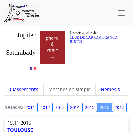
Jupiter
Licencié au club de
CLUB DE CARROM FRANCO-
INDIEN
Sattirabady
Classements
Matches en simple
Némésis
S
SAISON
2011
2012
2013
2014
2015
2016
2017
2
15.11.2015
TOULOUSE