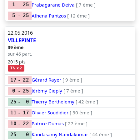
Prabagarane Deiva
[ 7 ème ]
1
-
25
Athena Pantzos
[ 12 ème ]
5
-
25
22.05.2016
VILLEPINTE
39 ème
sur 46 part.
2015 pts
TN x 2
Gérard Rayer
[ 9 ème ]
17
-
22
Jérémy Cieply
[ 7 ème ]
0
-
25
Thierry Berthelemy
[ 42 ème ]
25
-
0
Olivier Soudidier
[ 30 ème ]
11
-
17
Patrice Dumas
[ 27 ème ]
10
-
22
Kandasamy Nandakumar
[ 44 ème ]
25
-
0