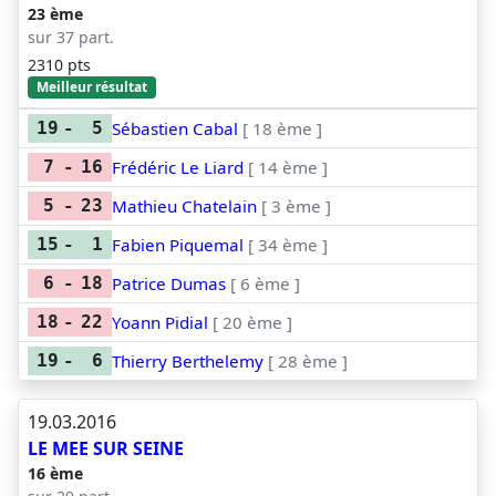
23 ème
sur 37 part.
2310 pts
Meilleur résultat
Sébastien Cabal
[ 18 ème ]
19
-
5
Frédéric Le Liard
[ 14 ème ]
7
-
16
Mathieu Chatelain
[ 3 ème ]
5
-
23
Fabien Piquemal
[ 34 ème ]
15
-
1
Patrice Dumas
[ 6 ème ]
6
-
18
Yoann Pidial
[ 20 ème ]
18
-
22
Thierry Berthelemy
[ 28 ème ]
19
-
6
19.03.2016
LE MEE SUR SEINE
16 ème