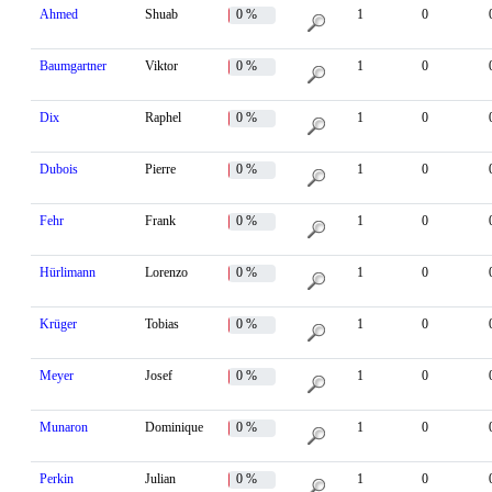
Ahmed
Shuab
0 %
1
0
Baumgartner
Viktor
0 %
1
0
Dix
Raphel
0 %
1
0
Dubois
Pierre
0 %
1
0
Fehr
Frank
0 %
1
0
Hürlimann
Lorenzo
0 %
1
0
Krüger
Tobias
0 %
1
0
Meyer
Josef
0 %
1
0
Munaron
Dominique
0 %
1
0
Perkin
Julian
0 %
1
0