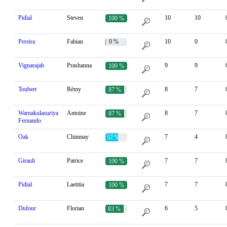
%
Pidial
Steven
10
10
100 %
Pereira
Fabian
0 %
10
0
Vignarajah
Prashanna
9
9
100 %
Toubert
Rémy
8
7
87 %
Warnakulasuriya
Antoine
8
7
87 %
Fernando
Oak
Chinmay
7
4
57 %
Girault
Patrice
7
7
100 %
Pidial
Laetitia
7
7
100 %
Dufour
Florian
6
5
83 %