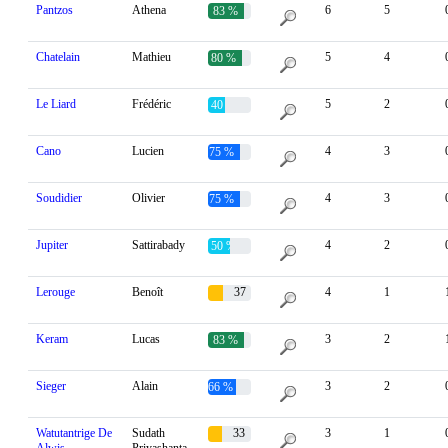
Pantzos
Athena
6
5
83 %
Chatelain
Mathieu
5
4
80 %
Le Liard
Frédéric
5
2
40 %
Cano
Lucien
4
3
75 %
Soudidier
Olivier
4
3
75 %
Jupiter
Sattirabady
4
2
50 %
Lerouge
Benoît
37
4
1
%
Keram
Lucas
3
2
83 %
Sieger
Alain
3
2
66 %
Watutantrige De
Sudath
33
3
1