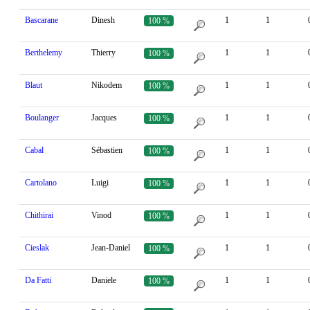
Bascarane
Dinesh
1
1
100 %
Berthelemy
Thierry
1
1
100 %
Blaut
Nikodem
1
1
100 %
Boulanger
Jacques
1
1
100 %
Cabal
Sébastien
1
1
100 %
Cartolano
Luigi
1
1
100 %
Chithirai
Vinod
1
1
100 %
Cieslak
Jean-Daniel
1
1
100 %
Da Fatti
Daniele
1
1
100 %