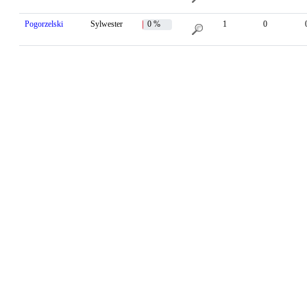
Pogorzelski
Sylwester
0 %
1
0