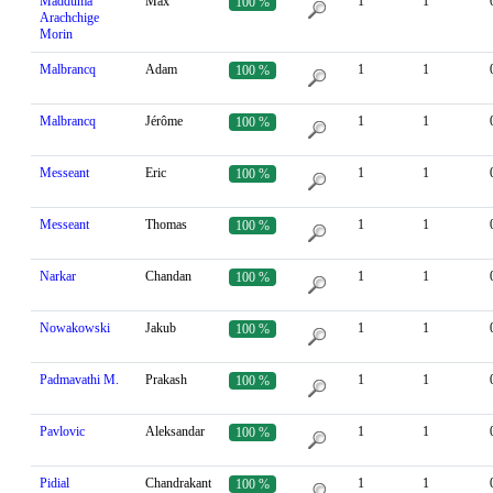
Madduma
Max
1
1
100 %
Arachchige
Morin
Malbrancq
Adam
1
1
100 %
Malbrancq
Jérôme
1
1
100 %
Messeant
Eric
1
1
100 %
Messeant
Thomas
1
1
100 %
Narkar
Chandan
1
1
100 %
Nowakowski
Jakub
1
1
100 %
Padmavathi M.
Prakash
1
1
100 %
Pavlovic
Aleksandar
1
1
100 %
Pidial
Chandrakant
1
1
100 %