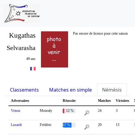
Kugathas
Pas encore de licence pour cette saison
Selvarasha
49 ans
Classements
Matches en simple
Némésis
S
Adversaires
Réussite
Matches
Victoires
Venou
Mouraly
12 %
24
3
Lusardi
Frédéric
20
13
67 %