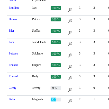
Alwis
Priyashanta
%
Bouillon
Jack
3
3
100 %
Dumas
Patrice
3
3
100 %
Eder
Steffen
3
3
100 %
Labe
Jean-Claude
3
3
100 %
Poisson
Stéphane
3
3
100 %
Roussel
Hugues
3
3
100 %
Roussel
Rudy
3
3
100 %
Cieply
Jérémy
0 %
3
0
Babu
Maghesh
2
1
50 %