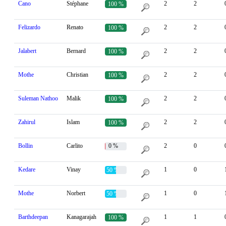
Cano
Stéphane
2
2
100 %
Felizardo
Renato
2
2
100 %
Jalabert
Bernard
2
2
100 %
Mothe
Christian
2
2
100 %
Suleman Nathoo
Malik
2
2
100 %
Zahirul
Islam
2
2
100 %
Bollin
Carlito
0 %
2
0
Kedare
Vinay
1
0
50 %
Mothe
Norbert
1
0
50 %
Barthdeepan
Kanagarajah
1
1
100 %