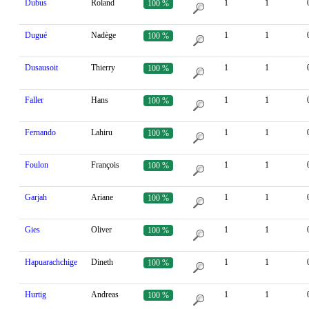
Dubus
Roland
1
1
100 %
Dugué
Nadège
1
1
100 %
Dusausoit
Thierry
1
1
100 %
Faller
Hans
1
1
100 %
Fernando
Lahiru
1
1
100 %
Foulon
François
1
1
100 %
Garjah
Ariane
1
1
100 %
Gies
Oliver
1
1
100 %
Hapuarachchige
Dineth
1
1
100 %
Hurtig
Andreas
1
1
100 %