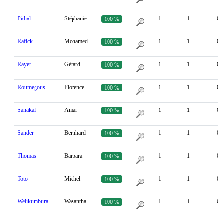
Pidial
Stéphanie
1
1
100 %
Rafick
Mohamed
1
1
100 %
Rayer
Gérard
1
1
100 %
Roumegous
Florence
1
1
100 %
Sanakal
Amar
1
1
100 %
Sander
Bernhard
1
1
100 %
Thomas
Barbara
1
1
100 %
Toto
Michel
1
1
100 %
Welikumbura
Wasantha
1
1
100 %