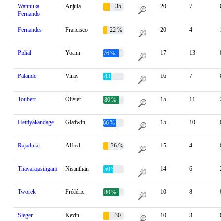
Wannuka
Anjula
35
20
7
Fernando
%
Fernandes
Francisco
22 %
20
4
Pidial
Yoann
17
13
76 %
Palande
Vinay
16
7
43 %
Toubert
Olivier
15
11
80 %
Hettiyakandage
Gladwin
15
10
66 %
Rajadurai
Alfred
26 %
15
4
Thavarajasingam
Nisanthan
14
6
50 %
Tworek
Frédéric
10
8
80 %
Sieger
Kevin
30
10
3