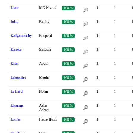
Islam
MD Nazrul
1
1
100 %
Joiko
Patrick
1
1
100 %
Kaliyamoorthy
Boopathi
1
1
100 %
Karekar
Sandesh
1
1
100 %
Khan
Abdul
1
1
100 %
Labussière
Martin
1
1
100 %
Le Liard
Nolan
1
1
100 %
Liyanage
Asha
1
1
100 %
Ashani
Lomba
Pierre-Henri
1
1
100 %