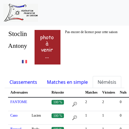
Stoclin
Pas encore de licence pour cette saison
Antony
Classements
Matches en simple
Némésis
S
Adversaires
Réussite
Matches
Victoires
Nuls
FANTOME
2
2
0
100 %
Cano
Lucien
1
1
0
100 %