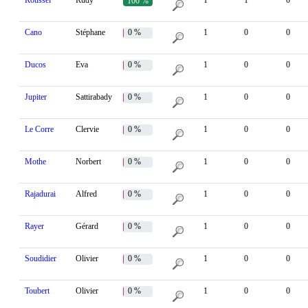
Roussel
Rudy
1
1
0
100 %
Cano
Stéphane
0 %
1
0
0
Ducos
Eva
0 %
1
0
0
Jupiter
Sattirabady
0 %
1
0
0
Le Corre
Clervie
0 %
1
0
0
Mothe
Norbert
0 %
1
0
0
Rajadurai
Alfred
0 %
1
0
0
Rayer
Gérard
0 %
1
0
0
Soudidier
Olivier
0 %
1
0
0
Toubert
Olivier
0 %
1
0
0