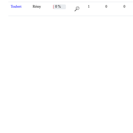
Toubert
Rémy
0 %
1
0
0