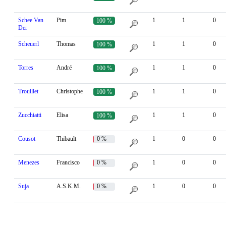
Schee Van
Pim
1
1
0
100 %
Der
Scheuerl
Thomas
1
1
0
100 %
Torres
André
1
1
0
100 %
Trouillet
Christophe
1
1
0
100 %
Zucchiatti
Elisa
1
1
0
100 %
Cousot
Thibault
0 %
1
0
0
Menezes
Francisco
0 %
1
0
0
Suja
A.S.K.M.
0 %
1
0
0