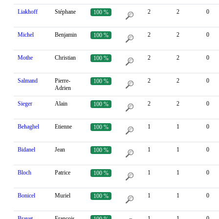
Liakhoff
Stéphane
2
2
0
100 %
Michel
Benjamin
2
2
0
100 %
Mothe
Christian
2
2
0
100 %
Salmand
Pierre-
2
2
0
100 %
Adrien
Sieger
Alain
2
2
0
100 %
Behaghel
Etienne
1
1
0
100 %
Bidanel
Jean
1
1
0
100 %
Bloch
Patrice
1
1
0
100 %
Bonicel
Muriel
1
1
0
100 %
Brayet
François
1
1
0
100 %