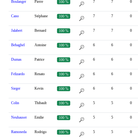
Boulanger
Pierre
7
7
0
100 %
Cano
Stéphane
7
7
0
100 %
Jalabert
Bernard
7
7
0
100 %
Behaghel
Antoine
6
6
0
100 %
Dumas
Patrice
6
6
0
100 %
Felizardo
Renato
6
6
0
100 %
Sieger
Kevin
6
6
0
100 %
Colin
Thibault
5
5
0
100 %
Neuhauser
Emilie
5
5
0
100 %
Ramoneda
Rodrigo
5
5
0
100 %