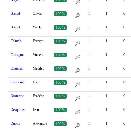
Brunel
Olivier
1
1
0
100 %
Brunet
Yanik
1
1
0
100 %
Calmels
François
1
1
0
100 %
Carcagno
Vincent
1
1
0
100 %
Chatelain
Mathieu
1
1
0
100 %
Courtoud
Eric
1
1
0
100 %
Dastugue
Frédéric
1
1
0
100 %
Desquines
Jean
1
1
0
100 %
Dubois
Alexandre
1
1
0
100 %