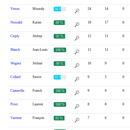
Venou
Mouraly
24
14
0
58 %
Nessakh
Karim
19
17
0
89 %
Cieply
Jérémy
12
11
0
91 %
Blanch
Jean-Louis
11
11
0
100 %
Wegnez
Jérôme
10
9
0
90 %
Collard
Steeve
9
5
0
55 %
Cianarella
Franck
9
9
0
100 %
Prost
Laurent
8
8
0
100 %
Varenne
François
7
6
0
85 %