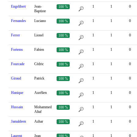
Engelibert
Jean-
1
1
0
100 %
Baptiste
Fernandes
Luciano
1
1
0
100 %
Ferrer
Lionel
1
1
0
100 %
Fortems
Fabien
1
1
0
100 %
Fourcade
Cédric
1
1
0
100 %
Giraud
Patrick
1
1
0
100 %
Hanique
Aurélien
1
1
0
100 %
Hussain
Mohammed
1
1
0
100 %
Altaf
Jamaldeen
Azhar
1
1
0
100 %
Laurent
Jean
1
1
0
100 %