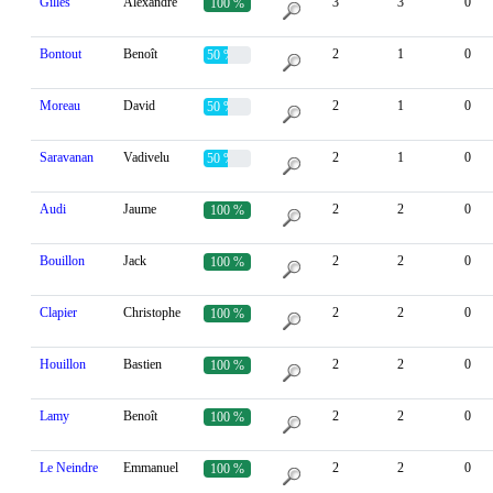
Gilles
Alexandre
3
3
0
100 %
Bontout
Benoît
2
1
0
50 %
Moreau
David
2
1
0
50 %
Saravanan
Vadivelu
2
1
0
50 %
Audi
Jaume
2
2
0
100 %
Bouillon
Jack
2
2
0
100 %
Clapier
Christophe
2
2
0
100 %
Houillon
Bastien
2
2
0
100 %
Lamy
Benoît
2
2
0
100 %
Le Neindre
Emmanuel
2
2
0
100 %