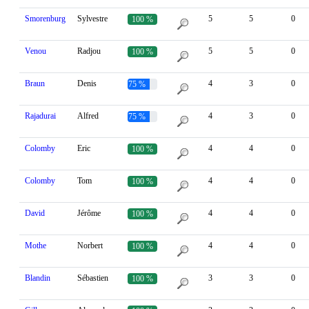
Smorenburg
Sylvestre
5
5
0
100 %
Venou
Radjou
5
5
0
100 %
Braun
Denis
4
3
0
75 %
Rajadurai
Alfred
4
3
0
75 %
Colomby
Eric
4
4
0
100 %
Colomby
Tom
4
4
0
100 %
David
Jérôme
4
4
0
100 %
Mothe
Norbert
4
4
0
100 %
Blandin
Sébastien
3
3
0
100 %