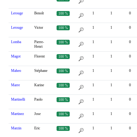
Lerouge
Benoît
1
1
0
100 %
Lerouge
Victor
1
1
0
100 %
Lomba
Pierre-
1
1
0
100 %
Henri
Magot
Florent
1
1
0
100 %
Maheo
Stéphane
1
1
0
100 %
Marre
Karine
1
1
0
100 %
Martinelli
Paolo
1
1
0
100 %
Martinez
Jose
1
1
0
100 %
Marzin
Eric
1
1
0
100 %