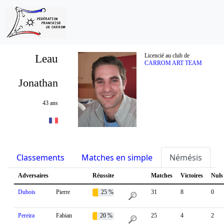
Leau
Licencié au club de
CARROM ART TEAM
Jonathan
43 ans
Classements
Matches en simple
Némésis
S
Adversaires
Réussite
Matches
Victoires
Nuls
Dubois
Pierre
25 %
31
8
0
Pereira
Fabian
20 %
25
4
2