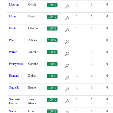
Masson
Cyrille
1
1
0
100 %
Mom
Dodo
1
1
0
100 %
Motta
Claudio
1
1
0
100 %
Pantzos
Athena
1
1
0
100 %
Perron
Vincent
1
1
0
100 %
Poueymidou
Corinne
1
1
0
100 %
Remond
Didier
1
1
0
100 %
Sagnella
Bruno
1
1
0
100 %
Sanmartin
Joan
1
1
0
100 %
Garcia
Manuel
Saulle
Orion
1
1
0
100 %