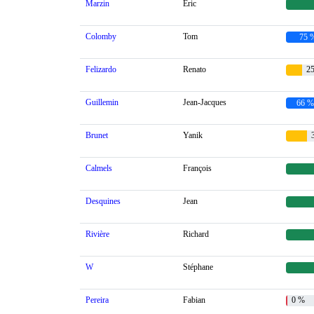
Marzin
Eric
Colomby
Tom
75
Felizardo
Renato
25
Guillemin
Jean-Jacques
66 
Brunet
Yanik
3
Calmels
François
Desquines
Jean
Rivière
Richard
W
Stéphane
Pereira
Fabian
0 %