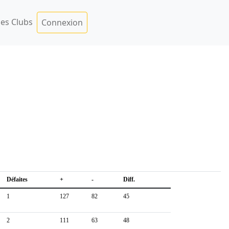
es Clubs
Connexion
Défaites
+
-
Diff.
1
127
82
45
2
111
63
48