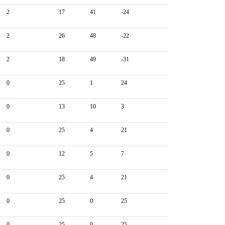
2
17
41
-24
2
26
48
-22
2
18
49
-31
0
25
1
24
0
13
10
3
0
25
4
21
0
12
5
7
0
25
4
21
0
25
0
25
0
25
0
25