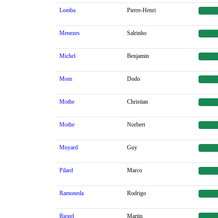
Lomba
Pierre-Henri
Menezes
Salrinho
Michel
Benjamin
Mom
Dodo
Mothe
Christian
Mothe
Norbert
Muyard
Guy
Pilard
Marco
Ramoneda
Rodrigo
Riegel
Martin