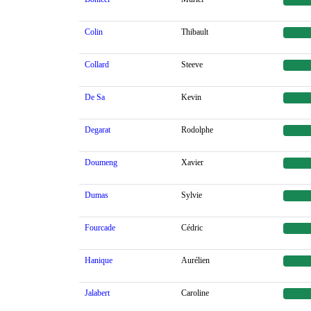
Colin
Thibault
Collard
Steeve
De Sa
Kevin
Degarat
Rodolphe
Doumeng
Xavier
Dumas
Sylvie
Fourcade
Cédric
Hanique
Aurélien
Jalabert
Caroline