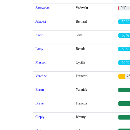
Saravanan
Vadivelu
0 %
Jalabert
Bernard
50 %
Kopf
Guy
50 %
Lamy
Benoît
50 %
Masson
Cyrille
50 %
Varenne
François
25
Barou
Yannick
Brayet
François
Cieply
Jérémy