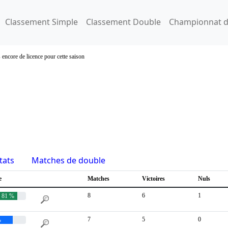
Classement Simple
Classement Double
Championnat d
 encore de licence pour cette saison
tats
Matches de double
e
Matches
Victoires
Nuls
8
6
1
81 %
7
5
0
 %