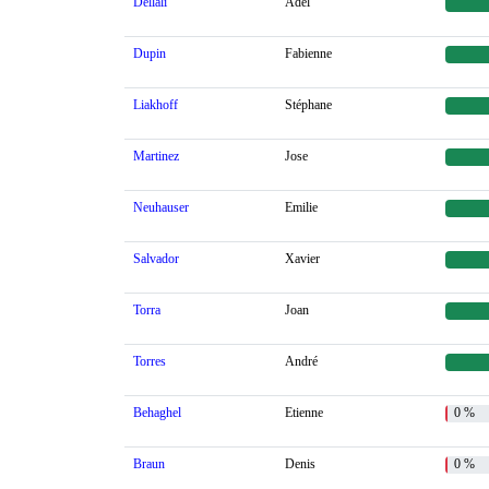
Dellali
Adel
Dupin
Fabienne
Liakhoff
Stéphane
Martinez
Jose
Neuhauser
Emilie
Salvador
Xavier
Torra
Joan
Torres
André
Behaghel
Etienne
0 %
Braun
Denis
0 %