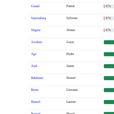
Giraud
Patrick
0 %
Smorenburg
Sylvestre
0 %
Wegnez
Jérôme
0 %
Accelous
Guyto
Aga
Hyder
Audi
Jaume
Babilonne
Honoré
Bertin
Giovanni
Bonicel
Laurent
Bonicel
Muriel