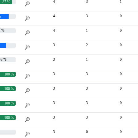
4
3
1
87 %
4
3
0
 %
 %
4
1
0
3
2
0
%
3 %
3
1
0
3
3
0
100 %
3
3
0
100 %
3
3
0
100 %
3
3
0
100 %
3
0
0