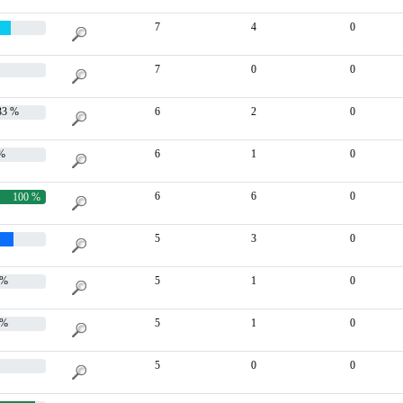
7
4
0
7
0
0
3 %
6
2
0
%
6
1
0
6
6
0
100 %
5
3
0
%
 %
5
1
0
 %
5
1
0
5
0
0