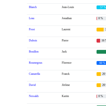
Blanch
Jean-Louis
57 %
Leau
Jonathan
0 %
Prost
Laurent
3
Dubois
Pierre
16 
Bouillon
Jack
Roumegous
Florence
60 
Cianarella
Franck
20
David
Jérôme
20
Nessakh
Karim
0 %