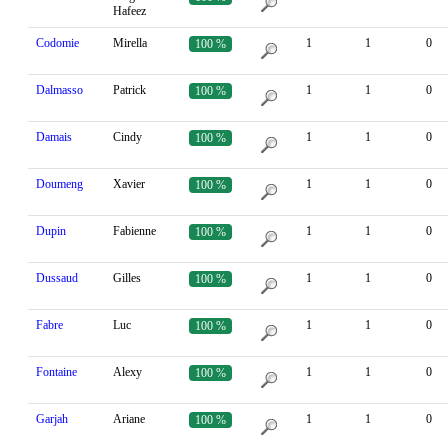
Hafeez
Codomie
Mirella
1
1
0
100 %
Dalmasso
Patrick
1
1
0
100 %
Damais
Cindy
1
1
0
100 %
Doumeng
Xavier
1
1
0
100 %
Dupin
Fabienne
1
1
0
100 %
Dussaud
Gilles
1
1
0
100 %
Fabre
Luc
1
1
0
100 %
Fontaine
Alexy
1
1
0
100 %
Garjah
Ariane
1
1
0
100 %