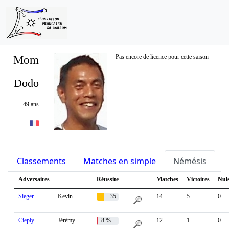
Mom
Pas encore de licence pour cette saison
Dodo
49 ans
Classements
Matches en simple
Némésis
S
Adversaires
Réussite
Matches
Victoires
Nul
Sieger
Kevin
35
14
5
0
%
Cieply
Jérémy
8 %
12
1
0