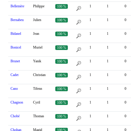
Bellemère
Philippe
1
1
0
100 %
Bernabeu
Julien
1
1
0
100 %
Bidanel
Jean
1
1
0
100 %
Bonicel
Muriel
1
1
0
100 %
Brunet
Yanik
1
1
0
100 %
Cadet
Christian
1
1
0
100 %
Cano
Tifenn
1
1
0
100 %
Chagnon
Cyril
1
1
0
100 %
Chobé
Thomas
1
1
0
100 %
Chohan
Magid
1
1
0
100 %