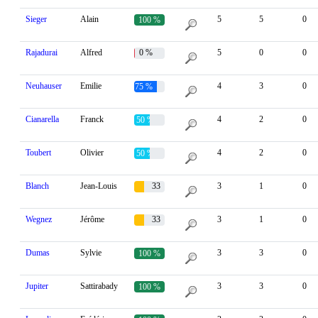
Sieger
Alain
5
5
0
100 %
Rajadurai
Alfred
0 %
5
0
0
Neuhauser
Emilie
4
3
0
75 %
Cianarella
Franck
4
2
0
50 %
Toubert
Olivier
4
2
0
50 %
Blanch
Jean-Louis
33
3
1
0
%
Wegnez
Jérôme
33
3
1
0
%
Dumas
Sylvie
3
3
0
100 %
Jupiter
Sattirabady
3
3
0
100 %