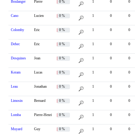
Boulanger
Pierre
0 %
1
0
0
Cano
Lucien
0 %
1
0
0
Colomby
Eric
0 %
1
0
0
Debec
Eric
0 %
1
0
0
Desquines
Jean
0 %
1
0
0
Keram
Lucas
0 %
1
0
0
Leau
Jonathan
0 %
1
0
0
Limosin
Bernard
0 %
1
0
0
Lomba
Pierre-Henri
0 %
1
0
0
Muyard
Guy
0 %
1
0
0