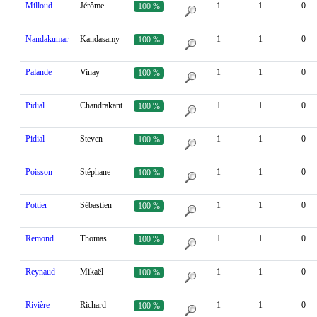
Milloud
Jérôme
1
1
0
100 %
Nandakumar
Kandasamy
1
1
0
100 %
Palande
Vinay
1
1
0
100 %
Pidial
Chandrakant
1
1
0
100 %
Pidial
Steven
1
1
0
100 %
Poisson
Stéphane
1
1
0
100 %
Pottier
Sébastien
1
1
0
100 %
Remond
Thomas
1
1
0
100 %
Reynaud
Mikaël
1
1
0
100 %
Rivière
Richard
1
1
0
100 %