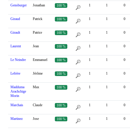
Gensburger
Jonathan
1
1
0
100 %
Giraud
Patrick
1
1
0
100 %
Girault
Patrice
1
1
0
100 %
Laurent
Jean
1
1
0
100 %
Le Neindre
Emmanuel
1
1
0
100 %
Lefrère
Jérôme
1
1
0
100 %
Madduma
Max
1
1
0
100 %
Arachchige
Morin
Marchais
Claude
1
1
0
100 %
Martinez
Jose
1
1
0
100 %