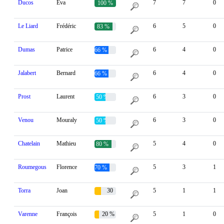
Ducos
Eva
7
7
0
100 %
Le Liard
Frédéric
6
5
0
83 %
Dumas
Patrice
6
4
0
66 %
Jalabert
Bernard
6
4
0
66 %
Prost
Laurent
6
3
0
50 %
Venou
Mouraly
6
3
0
50 %
Chatelain
Mathieu
5
4
0
80 %
Roumegous
Florence
5
3
1
70 %
Torra
Joan
30
5
1
1
%
Varenne
François
20 %
5
1
0