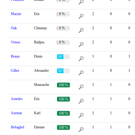
Marzin
Eric
0 %
2
0
0
Oak
Chinmay
0 %
2
0
0
Venou
Radjou
0 %
2
0
0
Braun
Denis
1
0
1
50 %
Gilles
Alexandre
1
0
1
50 %
Manouche
1
1
0
100 %
Amedro
Eric
1
1
0
100 %
Azemar
Karl
1
1
0
100 %
Behaghel
Etienne
1
1
0
100 %