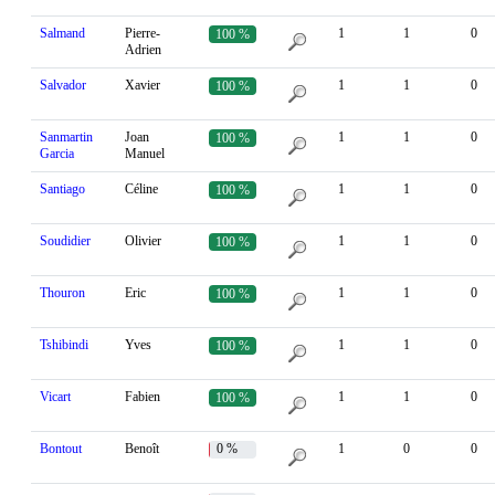
Salmand
Pierre-
1
1
0
100 %
Adrien
Salvador
Xavier
1
1
0
100 %
Sanmartin
Joan
1
1
0
100 %
Garcia
Manuel
Santiago
Céline
1
1
0
100 %
Soudidier
Olivier
1
1
0
100 %
Thouron
Eric
1
1
0
100 %
Tshibindi
Yves
1
1
0
100 %
Vicart
Fabien
1
1
0
100 %
Bontout
Benoît
0 %
1
0
0