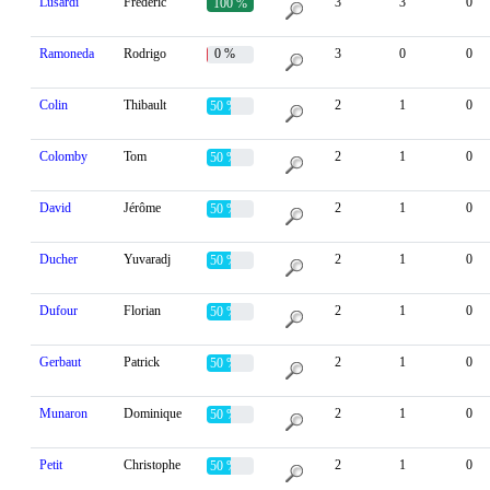
Lusardi
Frédéric
3
3
0
100 %
Ramoneda
Rodrigo
0 %
3
0
0
Colin
Thibault
2
1
0
50 %
Colomby
Tom
2
1
0
50 %
David
Jérôme
2
1
0
50 %
Ducher
Yuvaradj
2
1
0
50 %
Dufour
Florian
2
1
0
50 %
Gerbaut
Patrick
2
1
0
50 %
Munaron
Dominique
2
1
0
50 %
Petit
Christophe
2
1
0
50 %