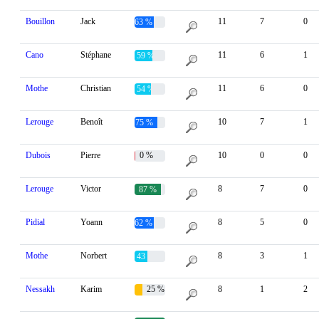
Bouillon
Jack
11
7
0
63 %
Cano
Stéphane
11
6
1
59 %
Mothe
Christian
11
6
0
54 %
Lerouge
Benoît
10
7
1
75 %
Dubois
Pierre
0 %
10
0
0
Lerouge
Victor
8
7
0
87 %
Pidial
Yoann
8
5
0
62 %
Mothe
Norbert
8
3
1
43 %
Nessakh
Karim
25 %
8
1
2