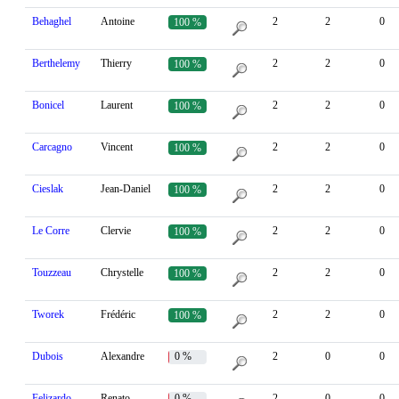
Behaghel
Antoine
2
2
0
100 %
Berthelemy
Thierry
2
2
0
100 %
Bonicel
Laurent
2
2
0
100 %
Carcagno
Vincent
2
2
0
100 %
Cieslak
Jean-Daniel
2
2
0
100 %
Le Corre
Clervie
2
2
0
100 %
Touzzeau
Chrystelle
2
2
0
100 %
Tworek
Frédéric
2
2
0
100 %
Dubois
Alexandre
0 %
2
0
0
Felizardo
Renato
0 %
2
0
0